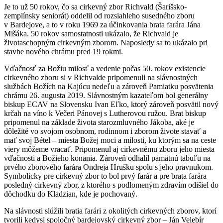
Je to už 50 rokov, čo sa cirkevný zbor Richvald (Šarišsko-
zemplínsky seniorát) oddelil od rozsiahleho susedného zboru
v Bardejove, a to v roku 1969 za účinkovania brata farára Jána
Mišáka. 50 rokov samostatnosti ukázalo, že Richvald je
životaschopným cirkevným zborom. Naposledy sa to ukázalo pri
stavbe nového chrámu pred 19 rokmi.
Vďačnosť za Božiu milosť a vedenie počas 50. rokov existencie
cirkevného zboru si v Richvalde pripomenuli na slávnostných
službách Božích na Kajúcu nedeľu a zároveň Pamiatku posvätenia
chrámu 26. augusta 2019. Slávnostným kazateľom bol generálny
biskup ECAV na Slovensku Ivan Eľko, ktorý zároveň posvätil nový
krčah na víno k Večeri Pánovej s Lutherovou ružou. Brat biskup
pripomenul na základe života starozmluvného Jákoba, aké je
dôležité vo svojom osobnom, rodinnom i zborom živote stavať a
mať svoj Bétel – miesta Božej moci a milosti, ku ktorým sa na ceste
viery môžeme vracať. Pripomenul aj cirkevnému zboru jeho miesta
vďačnosti a Božieho konania. Zároveň odhalil pamätnú tabuľu na
prvého zborového farára Ondreja Hrušku spolu s jeho pravnukom.
Symbolicky pre cirkevný zbor to bol prvý farár a pre brata farára
posledný cirkevný zbor, z ktorého s podlomeným zdravím odišiel do
dôchodku do Kladzian, kde je pochovaný.
Na slávnosti slúžili bratia farári z okolitých cirkevných zborov, ktorí
tvorili kedysi spoločný bardejovský cirkevný zbor – Ján Velebír