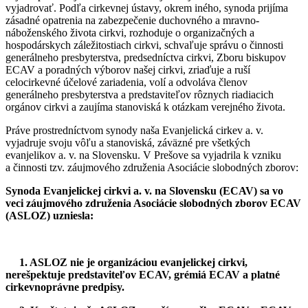
vyjadrovať. Podľa cirkevnej ústavy, okrem iného, synoda prijíma
zásadné opatrenia na zabezpečenie duchovného a mravno-
náboženského života cirkvi, rozhoduje o organizačných a
hospodárskych záležitostiach cirkvi, schvaľuje správu o činnosti
generálneho presbyterstva, predsedníctva cirkvi, Zboru biskupov
ECAV a poradných výborov našej cirkvi, zriaďuje a ruší
celocirkevné účelové zariadenia, volí a odvoláva členov
generálneho presbyterstva a predstaviteľov rôznych riadiacich
orgánov cirkvi a zaujíma stanoviská k otázkam verejného života.
Práve prostredníctvom synody naša Evanjelická cirkev a. v.
vyjadruje svoju vôľu a stanoviská, záväzné pre všetkých
evanjelikov a. v. na Slovensku. V Prešove sa vyjadrila k vzniku
a činnosti tzv. záujmového združenia Asociácie slobodných zborov:
Synoda Evanjelickej cirkvi a. v. na Slovensku (ECAV) sa vo
veci záujmového združenia Asociácie slobodných zborov ECAV
(ASLOZ) uzniesla:
1. ASLOZ nie je organizáciou evanjelickej cirkvi,
nerešpektuje predstaviteľov ECAV, grémiá ECAV a platné
cirkevnoprávne predpisy.