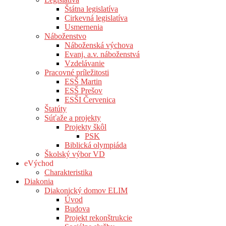
Štátna legislatíva
Cirkevná legislatíva
Usmernenia
Náboženstvo
Náboženská výchova
Evanj. a.v. náboženstvá
Vzdelávanie
Pracovné príležitosti
ESŠ Martin
ESŠ Prešov
ESŠI Červenica
Štatúty
Súťaže a projekty
Projekty škôl
PSK
Biblická olympiáda
Školský výbor VD
eVýchod
Charakteristika
Diakonia
Diakonický domov ELIM
Úvod
Budova
Projekt rekonštrukcie