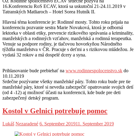
OZ Rodinné spoločenstvo ECAV srdečne pozýva na
16.Konferenciu RoS ECAV, ktorá sa uskutoční 21-24.11.2019 v
Tatranských Matliaroch – Hotel Sorea Hutník II.
Hlavná téma konferencie je: Rodinné mosty. Tohto roku prijala na
konferenciu pozvanie sestra Marie Novaková, ktorá je odborná
lektorka v oblasti etiky, prevencie rizikového správania a kriminality,
manželských a rodinných vzťahov, manželská a rodinná terapeutka.
Venuje sa podpore rodiny, je tlačovou hovorkyňou Národného
týždňa manželstva v ČR. Pracuje s deťmi a s rizikovou mládežou. Je
vydatá 32 rokov a má dospelé dcery a syna.
Prihlasovanie bude prebiehať na
www.rodinnespolocenstvo.sk
do
10.11.2019
Srdečne pozývame všetky manželské páry. Tohto roku bude pre tie
manželské páry, ktoré si nevedia zabezpečiť opatrovanie svojich detí
(od 4 -12) aj možnosť účasti na konferencii, kde bude pre deti
zabezpečený detský program.
Kostol v Gelnici potrebuje pomoc
Lukáš
Nezaradené
6. September 2019
11. September 2019