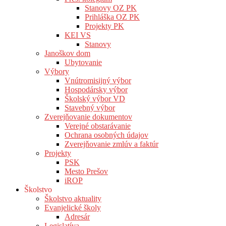
Stanovy OZ PK
Prihláška OZ PK
Projekty PK
KEI VS
Stanovy
Janoškov dom
Ubytovanie
Výbory
Vnútromisijný výbor
Hospodársky výbor
Školský výbor VD
Stavebný výbor
Zverejňovanie dokumentov
Verejné obstarávanie
Ochrana osobných údajov
Zverejňovanie zmlúv a faktúr
Projekty
PSK
Mesto Prešov
iROP
Školstvo
Školstvo aktuality
Evanjelické školy
Adresár
Legislatíva