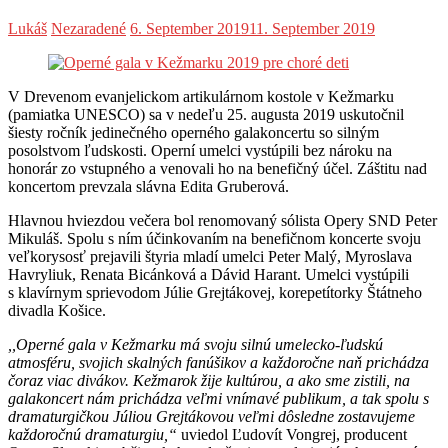
Lukáš
Nezaradené
6. September 2019
11. September 2019
V Drevenom evanjelickom artikulárnom kostole v Kežmarku
(pamiatka UNESCO) sa v nedeľu 25. augusta 2019 uskutočnil
šiesty ročník jedinečného operného galakoncertu so silným
posolstvom ľudskosti. Operní umelci vystúpili bez nároku na
honorár zo vstupného a venovali ho na benefičný účel. Záštitu nad
koncertom prevzala slávna Edita Gruberová.
Hlavnou hviezdou večera bol renomovaný sólista Opery SND Peter
Mikuláš. Spolu s ním účinkovaním na benefičnom koncerte svoju
veľkorysosť prejavili štyria mladí umelci Peter Malý, Myroslava
Havryliuk, Renata Bicánková a Dávid Harant. Umelci vystúpili
s klavírnym sprievodom Júlie Grejtákovej, korepetítorky Štátneho
divadla Košice.
,,Operné gala v Kežmarku má svoju silnú umelecko-ľudskú
atmosféru, svojich skalných fanúšikov a každoročne naň prichádza
čoraz viac divákov.
Kežmarok žije kultúrou, a ako sme zistili, na
galakoncert nám prichádza veľmi vnímavé publikum, a tak spolu s
dramaturgičkou Júliou Grejtákovou veľmi dôsledne zostavujeme
každoročnú dramaturgiu,“
uviedol Ľudovít Vongrej, producent