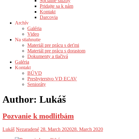
Sociálne služby
Pridajte sa k nám
Kontakt
Darcovia
Archív
Galéria
Video
Na stiahnutie
Materiál pre prácu s deťmi
Materiál pre prácu s dorastom
Dokumenty a tlačivá
Galéria
Kontakt
BÚVD
Presbyterstvo VD ECAV
Senioráty
Author:
Lukáš
Pozvanie k modlitbám
Lukáš
Nezaradené
28. March 2020
28. March 2020