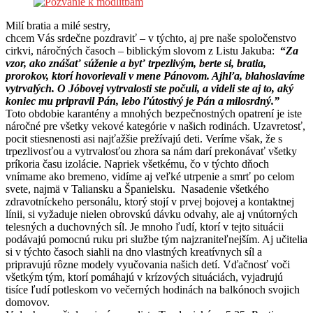
Milí bratia a milé sestry,
chcem Vás srdečne pozdraviť – v týchto, aj pre naše spoločenstvo
cirkvi, náročných časoch – biblickým slovom z Listu Jakuba:
“
Za
vzor, ako znášať súženie a byť trpezlivým, berte si, bratia,
prorokov, ktorí hovorievali v mene Pánovom. Ajhľa, blahoslavíme
vytrvalých. O Jóbovej vytrvalosti ste počuli, a videli ste aj to, aký
koniec mu pripravil Pán, lebo ľútostivý je Pán a milosrdný.”
Toto obdobie karantény a mnohých bezpečnostných opatrení je iste
náročné pre všetky vekové kategórie v našich rodinách. Uzavretosť,
pocit stiesnenosti asi najťažšie prežívajú deti. Veríme však, že s
trpezlivosťou a vytrvalosťou zhora sa nám darí prekonávať všetky
príkoria času izolácie. Napriek všetkému, čo v týchto dňoch
vnímame ako bremeno, vidíme aj veľké utrpenie a smrť po celom
svete, najmä v Taliansku a Španielsku. Nasadenie všetkého
zdravotníckeho personálu, ktorý stojí v prvej bojovej a kontaktnej
línii, si vyžaduje nielen obrovskú dávku odvahy, ale aj vnútorných
telesných a duchovných síl. Je mnoho ľudí, ktorí v tejto situácii
podávajú pomocnú ruku pri službe tým najzraniteľnejším. Aj učitelia
si v týchto časoch siahli na dno vlastných kreatívnych síl a
pripravujú rôzne modely vyučovania našich detí. Vďačnosť voči
všetkým tým, ktorí pomáhajú v krízových situáciách, vyjadrujú
tisíce ľudí potleskom vo večerných hodinách na balkónoch svojich
domovov.