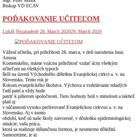
Mgr. Peter Mihoč
Biskup VD ECAV
POĎAKOVANIE UČITEĽOM
Lukáš
Nezaradené
28. March 2020
29. March 2020
Vážení učitelia, pri príležitosti 28. marca, v deň narodenia Jana
Amosa
Komenského, máme vzácnu príležitosť vzdať úctu všetkým
učiteľom na všetkých typoch
škôl na území Východného dištriktu Evanjelickej cirkvi a. v. na
Slovensku. Tento rok je
Rokom evanjelického školstva. Výchova a vzdelávanie mladých
ľudí patrí a vždy bude
patriť k pilierom spoločnosti. Tieto hodnoty boli v minulosti a taktiež
platí aj
v súčasnosti vysoko preferované Evanjelickou cirkvou a. v. na
Slovensku. Aj v tomto
období, keď sú naše školy zatvorené, v dôsledku epidemiologickej
situácie, vaša práca,
ktorá sa realizuje dištančnou formou, je nesmierne dôležitá.
Samozrejme, je aj