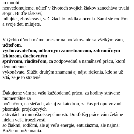
to mnohí
neuvedomujeme, učiteľ v životoch svojich žiakov zanecháva trvalú
stopu. Buďte láskaví,
milujúci, zhovievaví, vaši žiaci to uvidia a ocenia. Sami ste rodičmi
a svoje deti milujete.
V týchto dňoch máme priestor na poďakovanie sa všetkým vám,
učiteľom,
vychovávateľom, odborným zamestnancom, zahraničným
lektorom, duchovným
správcom, riaditeľom,
za zodpovednú a namáhavú prácu, ktorú
dennodenne
vykonávate. Slúžiť druhým znamená aj nájsť riešenia, kde sa už
zdá, že je to stratené.
Ďakujeme vám za vašu každodennú prácu, za hodiny strávené
momentálne za
počítačom, na sieťach, ale aj za katedrou, za čas pri opravovaní
písomiek, projektových
aktivitách a mimoškolskej činnosti. Do ďalšej práce vám želáme
nielen veľa trpezlivosti
so žiakmi, rodičmi, ale aj veľa energie, entuziazmu, ale najmä:
Božieho požehnania.