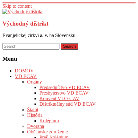
Skip to content
Východný dištrikt
Evanjelickej cirkvi a. v. na Slovensku
Menu
DOMOV
VD ECAV
Orgány
Predsedníctvo VD ECAV
Presbyterstvo VD ECAV
Konvent VD ECAV
Dištriktuálny súd VD ECAV
Štatút
História
Kolégium
Dvorana
Občianske združenie
Preš. kolégium