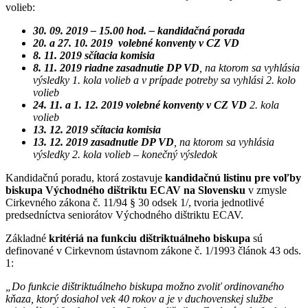
volieb:
30. 09. 2019 – 15.00 hod. – kandidačná porada
20. a
27. 10. 2019 volebné konventy v CZ VD
8. 11. 2019
sčítacia komisia
8. 11. 2019 riadne zasadnutie DP VD
, na ktorom sa vyhlásia
výsledky 1. kola volieb a v prípade potreby sa vyhlási 2. kolo
volieb
24. 11.
a
1. 12. 2019 volebné konventy v CZ VD
2. kola
volieb
13. 12. 2019 sčítacia komisia
13. 12. 2019 zasadnutie DP VD
, na ktorom sa vyhlásia
výsledky 2. kola volieb – konečný výsledok
Kandidačnú poradu, ktorá zostavuje
kandidačnú listinu pre voľby
biskupa Východného dištriktu
ECAV na Slovensku
v zmysle
Cirkevného zákona č. 11/94 § 30 odsek 1/, tvoria jednotlivé
predsedníctva seniorátov Východného dištriktu ECAV.
Základné
kritériá na funkciu dištriktuálneho biskupa
sú
definované v Cirkevnom ústavnom zákone č. 1/1993 článok 43 ods.
1:
„Do funkcie dištriktuálneho biskupa možno zvoliť ordinovaného
kňaza, ktorý dosiahol vek 40 rokov a je v duchovenskej službe