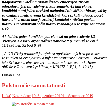
nadpolovičnú väčšinu hlasov členov cirkevných zborov,
odovzdávaných na volebných konventoch. Ak boli viacerí
kandidáti a ani jeden nezískal nadpolovičnú väčšinu hlasov, voľby
sa opakujú medzi dvoma kandidátmi, ktorí získali najväčší počet
hlasov. V druhom kole je zvolený kandidát s väčším počtom
hlasov. Pri rovnakom počte hlasov rozhoduje o zostupe kandidáta
žreb.
Ak bol len jeden kandidát, potrebné sú na jeho zvolenie 3/5
všetkých hlasov v organizačnej jednotke.“
(Cirkevný zákon č.
11/1994 par. 32 bod 8, 9)
„A ON (Boh) ustanovil jedných za apoštolov, iných za prorokov,
zase iných za evanjelistov a iných za pastierov a učiteľov … budovať
telo Kristovo… aby sme verní pravde, v láske rástli v každom
ohľade v Toho, ktorý je Hlava, v KRISTA.“(Ef 4, 11.12.15)
Dušan Cina
Polstoročie samostatnosti
Lukáš
Nezaradené
10. September 2019
11. September 2019