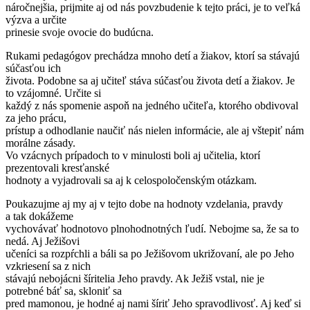
náročnejšia, prijmite aj od nás povzbudenie k tejto práci, je to veľká
výzva a určite
prinesie svoje ovocie do budúcna.
Rukami pedagógov prechádza mnoho detí a žiakov, ktorí sa stávajú
súčasťou ich
života. Podobne sa aj učiteľ stáva súčasťou života detí a žiakov. Je
to vzájomné. Určite si
každý z nás spomenie aspoň na jedného učiteľa, ktorého obdivoval
za jeho prácu,
prístup a odhodlanie naučiť nás nielen informácie, ale aj vštepiť nám
morálne zásady.
Vo vzácnych prípadoch to v minulosti boli aj učitelia, ktorí
prezentovali kresťanské
hodnoty a vyjadrovali sa aj k celospoločenským otázkam.
Poukazujme aj my aj v tejto dobe na hodnoty vzdelania, pravdy
a tak dokážeme
vychovávať hodnotovo plnohodnotných ľudí. Nebojme sa, že sa to
nedá. Aj Ježišovi
učeníci sa rozpŕchli a báli sa po Ježišovom ukrižovaní, ale po Jeho
vzkriesení sa z nich
stávajú nebojácni šíritelia Jeho pravdy. Ak Ježiš vstal, nie je
potrebné báť sa, skloniť sa
pred mamonou, je hodné aj nami šíriť Jeho spravodlivosť. Aj keď si