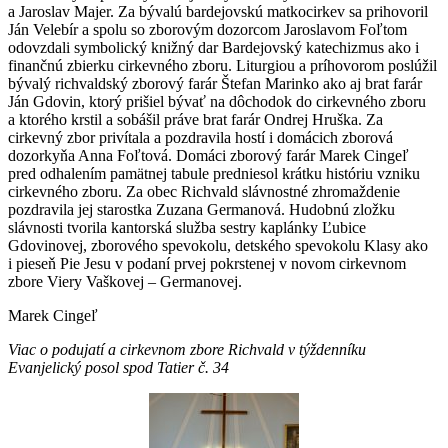
a Jaroslav Majer. Za bývalú bardejovskú matkocirkev sa prihovoril
Ján Velebír a spolu so zborovým dozorcom Jaroslavom Foľtom
odovzdali symbolický knižný dar Bardejovský katechizmus ako i
finančnú zbierku cirkevného zboru. Liturgiou a príhovorom poslúžil
bývalý richvaldský zborový farár Štefan Marinko ako aj brat farár
Ján Gdovin, ktorý prišiel bývať na dôchodok do cirkevného zboru
a ktorého krstil a sobášil práve brat farár Ondrej Hruška. Za
cirkevný zbor privítala a pozdravila hostí i domácich zborová
dozorkyňa Anna Foľtová. Domáci zborový farár Marek Cingeľ
pred odhalením pamätnej tabule predniesol krátku históriu vzniku
cirkevného zboru. Za obec Richvald slávnostné zhromaždenie
pozdravila jej starostka Zuzana Germanová. Hudobnú zložku
slávnosti tvorila kantorská služba sestry kaplánky Ľubice
Gdovinovej, zborového spevokolu, detského spevokolu Klasy ako
i pieseň Pie Jesu v podaní prvej pokrstenej v novom cirkevnom
zbore Viery Vaškovej – Germanovej.
Marek Cingeľ
Viac o podujatí a cirkevnom zbore Richvald v týždenníku
Evanjelický posol spod Tatier č. 34