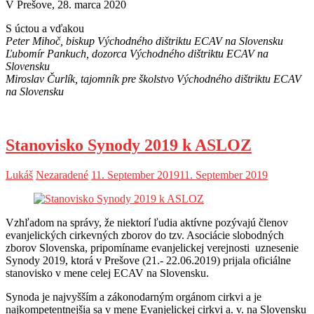
V Prešove, 28. marca 2020
S úctou a vďakou
Peter Mihoč, biskup Východného dištriktu ECAV na Slovensku
Ľubomír Pankuch, dozorca Východného dištriktu ECAV na
Slovensku
Miroslav Čurlík, tajomník pre školstvo Východného dištriktu ECAV
na Slovensku
Stanovisko Synody 2019 k ASLOZ
Lukáš
Nezaradené
11. September 2019
11. September 2019
Vzhľadom na správy, že niektorí ľudia aktívne pozývajú členov
evanjelických cirkevných zborov do tzv. Asociácie slobodných
zborov Slovenska, pripomíname evanjelickej verejnosti uznesenie
Synody 2019, ktorá v Prešove (21.- 22.06.2019) prijala oficiálne
stanovisko v mene celej ECAV na Slovensku.
Synoda je najvyšším a zákonodarným orgánom cirkvi a je
najkompetentnejšia sa v mene Evanjelickej cirkvi a. v. na Slovensku