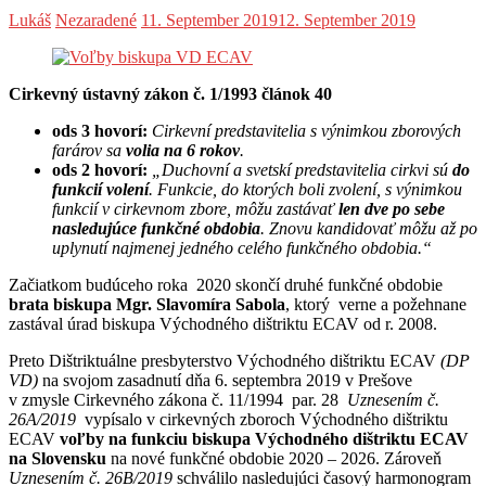
Lukáš
Nezaradené
11. September 2019
12. September 2019
Cirkevný ústavný zákon č. 1/1993 článok 40
ods 3 hovorí:
Cirkevní predstavitelia s výnimkou zborových
farárov sa
volia na 6 rokov
.
ods 2 hovorí:
„Duchovní a svetskí predstavitelia cirkvi sú
do
funkcií volení
. Funkcie, do ktorých boli zvolení, s výnimkou
funkcií v cirkevnom zbore, môžu zastávať
len dve po sebe
nasledujúce funkčné obdobia
. Znovu kandidovať môžu až po
uplynutí najmenej jedného celého funkčného obdobia.“
Začiatkom budúceho roka 2020 skončí druhé funkčné obdobie
brata biskupa Mgr. Slavomíra Sabola
, ktorý verne a požehnane
zastával úrad biskupa Východného dištriktu ECAV od r. 2008.
Preto Dištriktuálne presbyterstvo Východného dištriktu ECAV
(DP
VD)
na svojom zasadnutí dňa 6. septembra 2019 v Prešove
v zmysle Cirkevného zákona č. 11/1994 par. 28
Uznesením č.
26A/2019
vypísalo v cirkevných zboroch Východného dištriktu
ECAV
voľby na funkciu biskupa
Východného dištriktu ECAV
na Slovensku
na nové funkčné obdobie 2020 – 2026. Zároveň
Uznesením č. 26B/2019
schválilo nasledujúci časový harmonogram