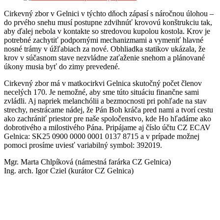
Cirkevný zbor v Gelnici v týchto dňoch zápasí s náročnou úlohou –
do prvého snehu musí postupne zdvihnúť krovovú konštrukciu tak,
aby ďalej nebola v kontakte so stredovou kupolou kostola. Krov je
potrebné zachytiť podpornými mechanizmami a vymeniť hlavné
nosné trámy v úžľabiach za nové. Obhliadka statikov ukázala, že
krov v súčasnom stave nezvládne zaťaženie snehom a plánované
úkony musia byť do zimy prevedené.
Cirkevný zbor má v matkocirkvi Gelnica skutočný počet členov
necelých 170. Je nemožné, aby sme túto situáciu finančne sami
zvládli. Aj napriek melanchólii a bezmocnosti pri pohľade na stav
strechy, nestrácame nádej, že Pán Boh kráča pred nami a tvorí cestu
ako zachrániť priestor pre naše spoločenstvo, kde Ho hľadáme ako
dobrotivého a milostivého Pána. Pripájame aj číslo účtu CZ ECAV
Gelnica: SK25 0900 0000 0001 0137 8715 a v prípade možnej
pomoci prosíme uviesť variabilný symbol: 392019.
Mgr. Marta Chlpíková (námestná farárka CZ Gelnica)
Ing. arch. Igor Cziel (kurátor CZ Gelnica)