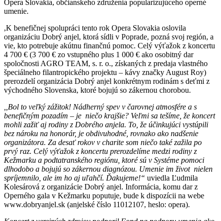
Opera Slovakia, občianskeho združenia popularizujúceho operné
umenie.
,K benefičnej spolupráci tento rok Opera Slovakia oslovila
organizáciu Dobrý anjel, ktorá sídli v Poprade, pozná svoj región, a
vie, kto potrebuje akútnu finančnú pomoc. Celý výťažok z koncertu
4 700 € (3 700 € zo vstupného plus 1 000 € ako osobitný dar
spoločnosti AGRO TEAM, s. r. o., získaných z predaja vlastného
špeciálneho filantropického projektu – kávy značky August Roy)
prerozdelí organizácia Dobrý anjel konkrétnym rodinám s deťmi z
východného Slovenska, ktoré bojujú so zákernou chorobou.
,,Bol to veľký zážitok! Nádherný spev v čarovnej atmosfére a s
benefičným pozadím – je niečo krajšie? Veľmi sa tešíme, že koncert
mohli zažiť aj rodiny z Dobrého anjela. To, že účinkujúci vystúpili
bez nároku na honorár, je obdivuhodné, rovnako ako nadšenie
organizátora. Za desať rokov v charite som niečo také zažila po
prvý raz. Celý výťažok z koncertu prerozdelíme medzi rodiny z
Kežmarku a podtatranského regiónu, ktoré sú v Systéme pomoci
dlhodobo a bojujú so zákernou diagnózou. Umenie im život nielen
spríjemnilo, ale im ho aj uľahčí. Ďakujeme!“
uviedla Ľudmila
Kolesárová z organizácie Dobrý anjel. Informácia, komu dar z
Operného gala v Kežmarku poputuje, bude k dispozícii na webe
www.dobryanjel.sk (anjelské číslo 11012107, heslo: opera).