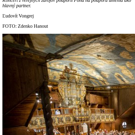
Koncert z verejných zdrojov podporil Fond na podporu umenia ako
hlavný partner.
Ľudovít Vongrej
FOTO: Zdenko Hanout