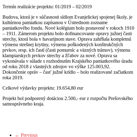
Termín realizácie projektu: 01/2019 – 02/2019
Budova, ktorá je v súčasnosti sídlom Evanjelickej spojenej školy, je
kultúrnou pamiatkou zapísanou v Ústrednom zozname
pamiatkového fondu. Nové kolégium bolo postavené v rokoch 1910
– 1911. Zámerom projektu bolo dofinancovanie opravy južnej časti
strechy, ktorá bola v havarijnom stave. Oprava zahŕňala kompletnú
výmenu strešnej krytiny, výmenu poškodených konštrukčných
prvkov, resp. ich častí (časti pomurníc a väzných trámov), výmenu
klampiarskych prvkov strechy a žľabov za nové. Oprava sa
vykonávala v súlade s rozhodnutím Krajského pamiatkového úradu
od roku 2018 z vlastných zdrojov vo výške 125.003,92.
Dokončenie opráv – časť južné krídlo – bolo realizované začiatkom
roka 2019.
Celkové výdavky projektu: 19.654,80 eur
Projekt bol podporený dotáciou 2.500,- eur z rozpočtu Prešovského
samosprávneho kraja.
← Previous