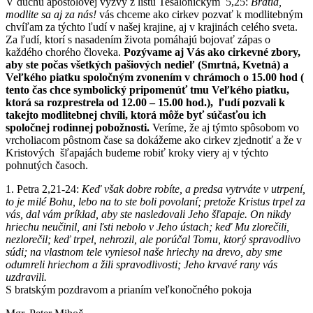
V duchu apoštolovej výzvy z listu Tesalonickým 5,25:
Bratia,
modlite sa aj za nás!
vás chceme ako cirkev pozvať k modlitebným
chvíľam za týchto ľudí v našej krajine, aj v krajinách celého sveta.
Za ľudí, ktorí s nasadením života pomáhajú bojovať zápas o
každého chorého človeka.
Pozývame aj Vás ako cirkevné zbory,
aby ste počas všetkých pašiových nedieľ (Smrtná, Kvetná) a
Veľkého piatku spoločným zvonením v chrámoch o 15.00 hod (
tento čas chce symbolický pripomenúť tmu Veľkého piatku,
ktorá sa rozprestrela od 12.00 – 15.00 hod.), ľudí pozvali k
takejto modlitebnej chvíli, ktorá môže byť súčasťou ich
spoločnej rodinnej pobožnosti.
Veríme, že aj týmto spôsobom vo
vrcholiacom pôstnom čase sa dokážeme ako cirkev zjednotiť a že v
Kristových šľapajách budeme robiť kroky viery aj v týchto
pohnutých časoch.
1. Petra 2,21-24:
Keď však dobre robíte, a predsa vytrváte v utrpení,
to je milé Bohu, lebo na to ste boli povolaní; pretože Kristus trpel za
vás, dal vám príklad, aby ste nasledovali Jeho šľapaje. On nikdy
hriechu neučinil, ani ľsti nebolo v Jeho ústach; keď Mu zlorečili,
nezlorečil; keď trpel, nehrozil, ale porúčal Tomu, ktorý spravodlivo
súdi; na vlastnom tele vyniesol naše hriechy na drevo, aby sme
odumreli hriechom a žili spravodlivosti; Jeho krvavé rany vás
uzdravili.
S bratským pozdravom a prianím veľkonočného pokoja