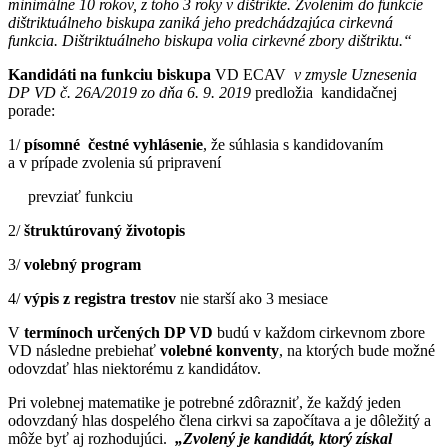
minimálne 10 rokov, z toho 3 roky v dištrikte. Zvolením do funkcie
dištriktuálneho biskupa zaniká jeho predchádzajúca cirkevná
funkcia. Dištriktuálneho biskupa volia cirkevné zbory dištriktu.“
Kandidáti na funkciu biskupa
VD ECAV
v zmysle Uznesenia
DP VD č. 26A/2019 zo dňa 6. 9. 2019
predložia kandidačnej
porade:
1/
písomné čestné vyhlásenie
, že súhlasia s kandidovaním
a v prípade zvolenia sú pripravení
prevziať funkciu
2/
štruktúrovaný životopis
3/
volebný program
4/
výpis z registra trestov
nie starší ako 3 mesiace
V
termínoch určených DP VD
budú v každom cirkevnom zbore
VD následne prebiehať
volebné konventy
, na ktorých bude možné
odovzdať hlas niektorému z kandidátov.
Pri volebnej matematike je potrebné zdôrazniť, že každý jeden
odovzdaný hlas dospelého člena cirkvi sa započítava a je dôležitý a
môže byť aj rozhodujúci.
„Zvolený je kandidát, ktorý získal