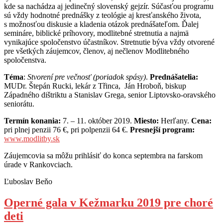
kde sa nachádza aj jedinečný slovenský gejzír. Súčasťou programu
sú vždy hodnotné prednášky z teológie aj kresťanského života,
s možnosťou diskusie a kladenia otázok prednášateľom. Ďalej
semináre, biblické príhovory, modlitebné stretnutia a najmä
vynikajúce spoločenstvo účastníkov. Stretnutie býva vždy otvorené
pre všetkých záujemcov, členov, aj nečlenov Modlitebného
spoločenstva.
Téma
:
Stvorení pre večnosť (poriadok spásy)
.
Prednášatelia:
MUDr. Štepán Rucki, lekár z Třinca, Ján Hroboň, biskup
Západného dištriktu a Stanislav Grega, senior Liptovsko-oravského
seniorátu.
Termín konania:
7. – 11. október 2019.
Miesto:
Herľany.
Cena:
pri plnej penzii 76 €, pri polpenzii 64 €.
Presnejší program:
www.modlitby.sk
Záujemcovia sa môžu prihlásiť do konca septembra na farskom
úrade v Rankovciach.
Ľuboslav Beňo
Operné gala v Kežmarku 2019 pre choré
deti