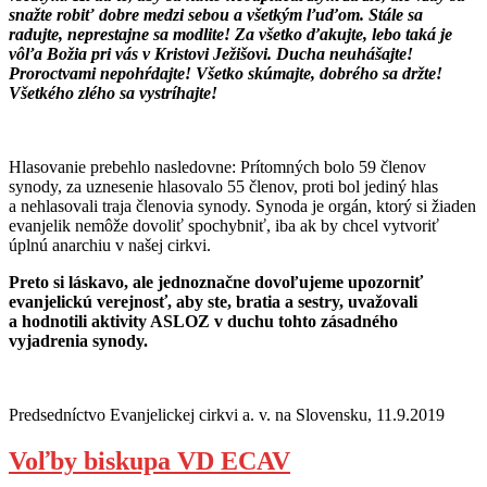
snažte robiť dobre medzi sebou a všetkým ľuďom. Stále sa
radujte, neprestajne sa modlite! Za všetko ďakujte, lebo taká je
vôľa Božia pri vás v Kristovi Ježišovi. Ducha neuhášajte!
Proroctvami nepohŕdajte! Všetko skúmajte, dobrého sa držte!
Všetkého zlého sa vystríhajte!
Hlasovanie prebehlo nasledovne: Prítomných bolo 59 členov
synody, za uznesenie hlasovalo 55 členov, proti bol jediný hlas
a nehlasovali traja členovia synody. Synoda je orgán, ktorý si žiaden
evanjelik nemôže dovoliť spochybniť, iba ak by chcel vytvoriť
úplnú anarchiu v našej cirkvi.
Preto si láskavo, ale jednoznačne dovoľujeme upozorniť
evanjelickú verejnosť, aby ste, bratia a sestry, uvažovali
a hodnotili aktivity ASLOZ v duchu tohto zásadného
vyjadrenia synody.
Predsedníctvo Evanjelickej cirkvi a. v. na Slovensku, 11.9.2019
Voľby biskupa VD ECAV