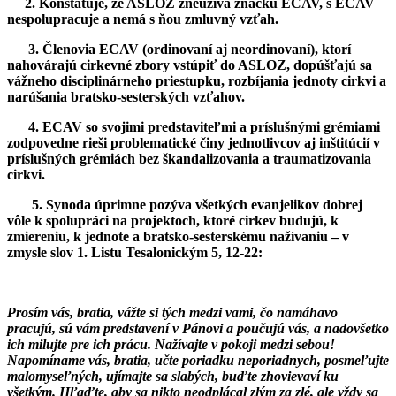
2. Konštatuje, že ASLOZ zneužíva značku ECAV, s ECAV
nespolupracuje a nemá s ňou zmluvný vzťah.
3. Členovia ECAV (ordinovaní aj neordinovaní), ktorí
nahovárajú cirkevné zbory vstúpiť do ASLOZ, dopúšťajú sa
vážneho disciplinárneho priestupku, rozbíjania jednoty cirkvi a
narúšania bratsko-sesterských vzťahov.
4. ECAV so svojimi predstaviteľmi a príslušnými grémiami
zodpovedne rieši problematické činy jednotlivcov aj inštitúcií v
príslušných grémiách bez škandalizovania a traumatizovania
cirkvi.
5. Synoda úprimne pozýva všetkých evanjelikov dobrej
vôle k spolupráci na projektoch, ktoré cirkev budujú, k
zmiereniu, k jednote a bratsko-sesterskému nažívaniu – v
zmysle slov 1. Listu Tesalonickým 5, 12-22:
Prosím vás, bratia, vážte si tých medzi vami, čo namáhavo
pracujú, sú vám predstavení v Pánovi a poučujú vás, a nadovšetko
ich milujte pre ich prácu. Nažívajte v pokoji medzi sebou!
Napomíname vás, bratia, učte poriadku neporiadnych, posmeľujte
malomyseľných, ujímajte sa slabých, buďte zhovievaví ku
všetkým. Hľaďte, aby sa nikto neodplácal zlým za zlé, ale vždy sa