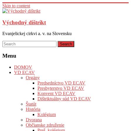
Skip to content
Východný dištrikt
Evanjelickej cirkvi a. v. na Slovensku
Menu
DOMOV
VD ECAV
Orgány
Predsedníctvo VD ECAV
Presbyterstvo VD ECAV
Konvent VD ECAV
Dištriktuálny súd VD ECAV
Štatút
História
Kolégium
Dvorana
Občianske združenie
Preš. kolégium