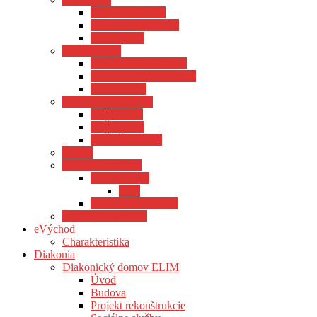
Štátna legislatíva
Cirkevná legislatíva
Usmernenia
Náboženstvo
Náboženská výchova
Evanj. a.v. náboženstvá
Vzdelávanie
Pracovné príležitosti
ESŠ Martin
ESŠ Prešov
ESŠI Červenica
Štatúty
Súťaže a projekty
Projekty škôl
PSK
Biblická olympiáda
Školský výbor VD
eVýchod
Charakteristika
Diakonia
Diakonický domov ELIM
Úvod
Budova
Projekt rekonštrukcie