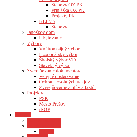
Stanovy OZ PK
Prihláška OZ PK
Projekty PK
KEI VS
Stanovy
Janoškov dom
Ubytovanie
Výbory
Vnútromisijný výbor
Hospodársky výbor
Školský výbor VD
Stavebný výbor
Zverejňovanie dokumentov
Verejné obstarávanie
Ochrana osobných údajov
Zverejňovanie zmlúv a faktúr
Projekty
PSK
Mesto Prešov
iROP
Školstvo
Školstvo aktuality
Evanjelické školy
Adresár
Legislatíva