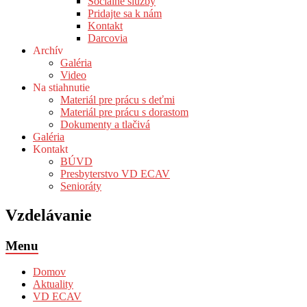
Sociálne služby
Pridajte sa k nám
Kontakt
Darcovia
Archív
Galéria
Video
Na stiahnutie
Materiál pre prácu s deťmi
Materiál pre prácu s dorastom
Dokumenty a tlačivá
Galéria
Kontakt
BÚVD
Presbyterstvo VD ECAV
Senioráty
Vzdelávanie
Menu
Domov
Aktuality
VD ECAV