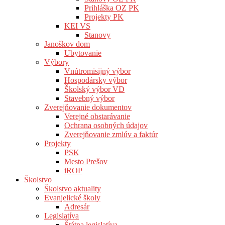
Prihláška OZ PK
Projekty PK
KEI VS
Stanovy
Janoškov dom
Ubytovanie
Výbory
Vnútromisijný výbor
Hospodársky výbor
Školský výbor VD
Stavebný výbor
Zverejňovanie dokumentov
Verejné obstarávanie
Ochrana osobných údajov
Zverejňovanie zmlúv a faktúr
Projekty
PSK
Mesto Prešov
iROP
Školstvo
Školstvo aktuality
Evanjelické školy
Adresár
Legislatíva
Štátna legislatíva