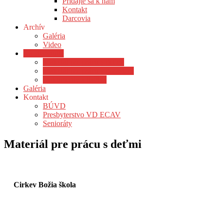
Pridajte sa k nám
Kontakt
Darcovia
Archív
Galéria
Video
Na stiahnutie
Materiál pre prácu s deťmi
Materiál pre prácu s dorastom
Dokumenty a tlačivá
Galéria
Kontakt
BÚVD
Presbyterstvo VD ECAV
Senioráty
Materiál pre prácu s deťmi
Cirkev Božia škola