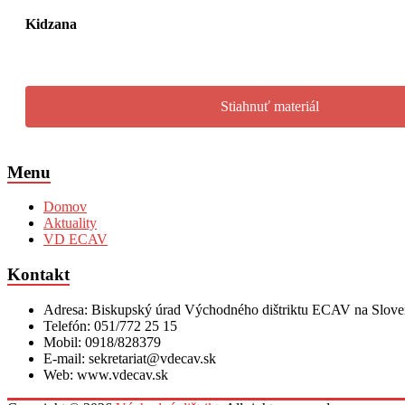
Kidzana
Stiahnuť materiál
Menu
Domov
Aktuality
VD ECAV
Kontakt
Adresa: Biskupský úrad Východného dištriktu ECAV na Sloven
Telefón: 051/772 25 15
Mobil: 0918/828379
E-mail: sekretariat@vdecav.sk
Web: www.vdecav.sk