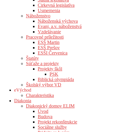
Cirkevná legislatíva
Usmernenia
Náboženstvo
Náboženská výchova
Evanj. a.v. náboženstvá
Vzdelávanie
Pracovné príležitosti
ESŠ Martin
ESŠ Prešov
ESŠI Červenica
Štatúty
Súťaže a projekty
Projekty škôl
PSK
Biblická olympiáda
Školský výbor VD
eVýchod
Charakteristika
Diakonia
Diakonický domov ELIM
Úvod
Budova
Projekt rekonštrukcie
Sociálne služby