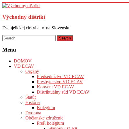
Východný dištrikt
Evanjelickej cirkvi a. v. na Slovensku
Menu
DOMOV
VD ECAV
Orgány
Predsedníctvo VD ECAV
Presbyterstvo VD ECAV
Konvent VD ECAV
Dištriktuálny súd VD ECAV
Štatút
História
Kolégium
Dvorana
Občianske združenie
Preš. kolégium
Stanovy OZ PK