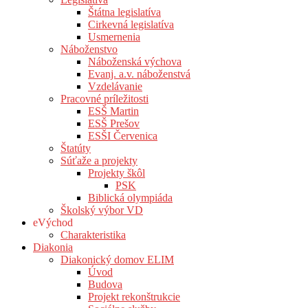
Štátna legislatíva
Cirkevná legislatíva
Usmernenia
Náboženstvo
Náboženská výchova
Evanj. a.v. náboženstvá
Vzdelávanie
Pracovné príležitosti
ESŠ Martin
ESŠ Prešov
ESŠI Červenica
Štatúty
Súťaže a projekty
Projekty škôl
PSK
Biblická olympiáda
Školský výbor VD
eVýchod
Charakteristika
Diakonia
Diakonický domov ELIM
Úvod
Budova
Projekt rekonštrukcie