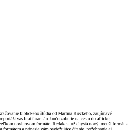
okračovanie biblického štúdia od Martina Rieckeho, zaujímavé
táži vás brat farár Ján Jančo zoberie na cestu do africkej
veľkom novinovom formáte. Redakcia už chystá nový, menší formát s
 formátom a prinesie vám osviežujúce čítanie, požehnanie aj