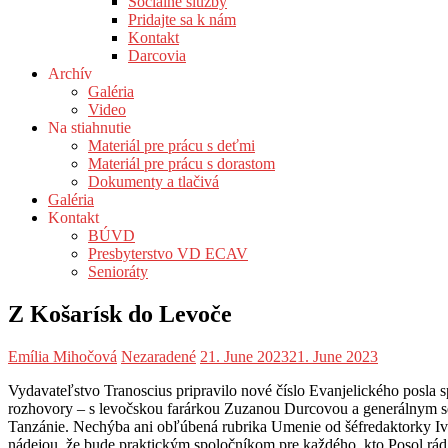
Sociálne služby
Pridajte sa k nám
Kontakt
Darcovia
Archív
Galéria
Video
Na stiahnutie
Materiál pre prácu s deťmi
Materiál pre prácu s dorastom
Dokumenty a tlačivá
Galéria
Kontakt
BÚVD
Presbyterstvo VD ECAV
Senioráty
Z Košarísk do Levoče
Emília Mihočová
Nezaradené
21. June 2023
21. June 2023
Vydavateľstvo Tranoscius pripravilo nové číslo Evanjelického posla s
rozhovory – s levočskou farárkou Zuzanou Durcovou a generálnym sek
Tanzánie. Nechýba ani obľúbená rubrika Umenie od šéfredaktorky I
nádejou, že bude praktickým spoločníkom pre každého, kto Posol rád 