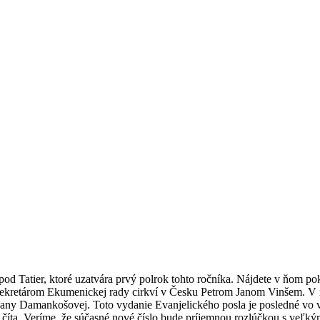
pod Tatier, ktoré uzatvára prvý polrok tohto ročníka. Nájdete v ňom p
retárom Ekumenickej rady cirkví v Česku Petrom Janom Vinšem. V repor
vany Damankošovej. Toto vydanie Evanjelického posla je posledné vo 
číta. Veríme, že súčasné nové číslo bude príjemnou rozlúčkou s veľkým