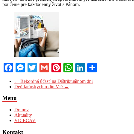
poučenie pre každodenný život s Pánom.
Facebook
Messenger
Twitter
Gmail
Pinterest
WhatsApp
LinkedIn
Share
←
Rekordná účasť na Dištriktuálnom dni
Deň farárskych rodín VD
→
Menu
Domov
Aktuality
VD ECAV
Kontakt