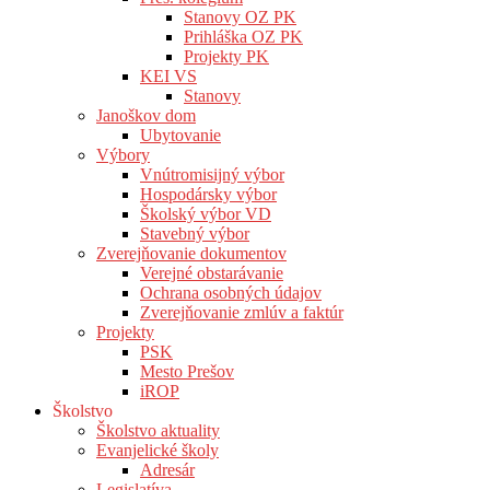
Stanovy OZ PK
Prihláška OZ PK
Projekty PK
KEI VS
Stanovy
Janoškov dom
Ubytovanie
Výbory
Vnútromisijný výbor
Hospodársky výbor
Školský výbor VD
Stavebný výbor
Zverejňovanie dokumentov
Verejné obstarávanie
Ochrana osobných údajov
Zverejňovanie zmlúv a faktúr
Projekty
PSK
Mesto Prešov
iROP
Školstvo
Školstvo aktuality
Evanjelické školy
Adresár
Legislatíva