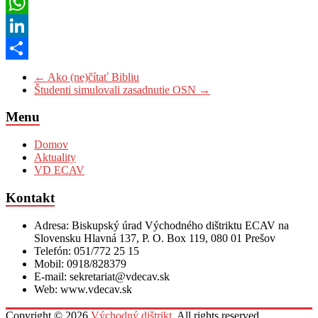
Pinterest
WhatsApp
LinkedIn
Share
←
Ako (ne)čítať Bibliu
Študenti simulovali zasadnutie OSN
→
Menu
Domov
Aktuality
VD ECAV
Kontakt
Adresa: Biskupský úrad Východného dištriktu ECAV na
Slovensku Hlavná 137, P. O. Box 119, 080 01 Prešov
Telefón: 051/772 25 15
Mobil: 0918/828379
E-mail: sekretariat@vdecav.sk
Web: www.vdecav.sk
Copyright © 2026
Východný dištrikt
. All rights reserved.