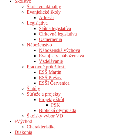
Školstvo
Školstvo aktuality
Evanjelické školy
Adresár
Legislatíva
Štátna legislatíva
Cirkevná legislatíva
Usmernenia
Náboženstvo
Náboženská výchova
Evanj. a.v. náboženstvá
Vzdelávanie
Pracovné príležitosti
ESŠ Martin
ESŠ Prešov
ESŠI Červenica
Štatúty
Súťaže a projekty
Projekty škôl
PSK
Biblická olympiáda
Školský výbor VD
eVýchod
Charakteristika
Diakonia