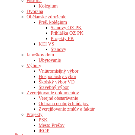
História
Kolégium
Dvorana
Občianske združenie
Preš. kolégium
Stanovy OZ PK
Prihláška OZ PK
Projekty PK
KEI VS
Stanovy
Janoškov dom
Ubytovanie
Výbory
Vnútromisijný výbor
Hospodársky výbor
Školský výbor VD
Stavebný výbor
Zverejňovanie dokumentov
Verejné obstarávanie
Ochrana osobných údajov
Zverejňovanie zmlúv a faktúr
Projekty
PSK
Mesto Prešov
iROP