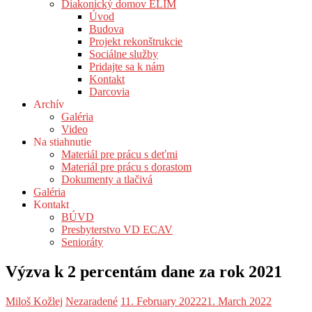
Diakonický domov ELIM
Úvod
Budova
Projekt rekonštrukcie
Sociálne služby
Pridajte sa k nám
Kontakt
Darcovia
Archív
Galéria
Video
Na stiahnutie
Materiál pre prácu s deťmi
Materiál pre prácu s dorastom
Dokumenty a tlačivá
Galéria
Kontakt
BÚVD
Presbyterstvo VD ECAV
Senioráty
Výzva k 2 percentám dane za rok 2021
Miloš Kožlej
Nezaradené
11. February 2022
21. March 2022