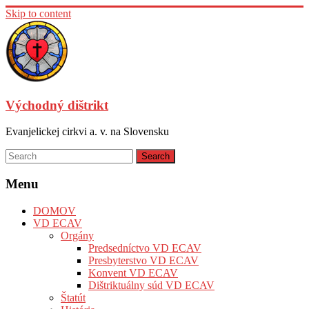
Skip to content
Východný dištrikt
Evanjelickej cirkvi a. v. na Slovensku
Menu
DOMOV
VD ECAV
Orgány
Predsedníctvo VD ECAV
Presbyterstvo VD ECAV
Konvent VD ECAV
Dištriktuálny súd VD ECAV
Štatút