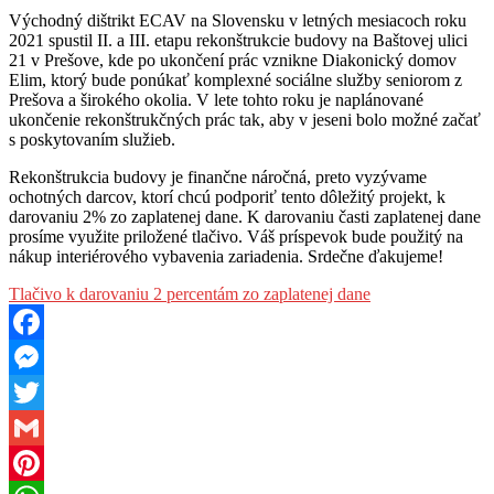
Východný dištrikt ECAV na Slovensku v letných mesiacoch roku
2021 spustil II. a III. etapu rekonštrukcie budovy na Baštovej ulici
21 v Prešove, kde po ukončení prác vznikne Diakonický domov
Elim, ktorý bude ponúkať komplexné sociálne služby seniorom z
Prešova a širokého okolia. V lete tohto roku je naplánované
ukončenie rekonštrukčných prác tak, aby v jeseni bolo možné začať
s poskytovaním služieb.
Rekonštrukcia budovy je finančne náročná, preto vyzývame
ochotných darcov, ktorí chcú podporiť tento dôležitý projekt, k
darovaniu 2% zo zaplatenej dane. K darovaniu časti zaplatenej dane
prosíme využite priložené tlačivo. Váš príspevok bude použitý na
nákup interiérového vybavenia zariadenia. Srdečne ďakujeme!
Tlačivo k darovaniu 2 percentám zo zaplatenej dane
Facebook
Messenger
Twitter
Gmail