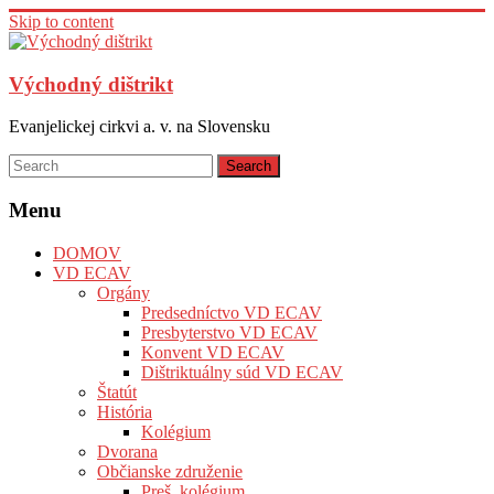
Skip to content
Východný dištrikt
Evanjelickej cirkvi a. v. na Slovensku
Menu
DOMOV
VD ECAV
Orgány
Predsedníctvo VD ECAV
Presbyterstvo VD ECAV
Konvent VD ECAV
Dištriktuálny súd VD ECAV
Štatút
História
Kolégium
Dvorana
Občianske združenie
Preš. kolégium