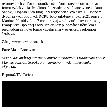
reformy a ich cieľom je pomôcť učiteľom s prechodom na novú
formu vzdelávania. Ich činnosť a zriadenie sú financované z plánu
obnovy. Doposiaľ ich funguje v regiónoch Slovenska 16. Jedno z
dvoch prvých pilotných RCPU bolo založené v roku 2021 práve v
Martine. Pôsobí v ňom 7 mentorov aj z radov učiteľov martinskej
Evanjelickej spojenej školy. Ich cieľom je pomáhať učiteľom s
prechodom na novú formu vzdelávania v súvislosti s reformou
školstva.
Zdroj: www.news.essmt.sk
Foto: Matej Borcovan
Viac o kurikulárnej reforme v ankete a rozhovore s riaditeľom ESŠ v
Martine Jozefom Sopoligom v aprílovom vydaní mesačníka
eVýchod.
Reportáž TV Turiec: