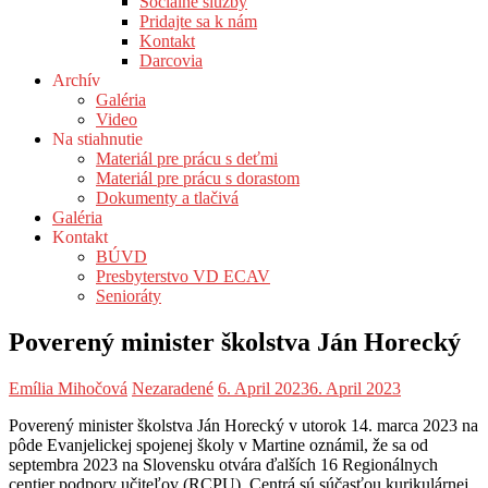
Sociálne služby
Pridajte sa k nám
Kontakt
Darcovia
Archív
Galéria
Video
Na stiahnutie
Materiál pre prácu s deťmi
Materiál pre prácu s dorastom
Dokumenty a tlačivá
Galéria
Kontakt
BÚVD
Presbyterstvo VD ECAV
Senioráty
Poverený minister školstva Ján Horecký
Emília Mihočová
Nezaradené
6. April 2023
6. April 2023
Poverený minister školstva Ján Horecký v utorok 14. marca 2023 na
pôde Evanjelickej spojenej školy v Martine oznámil, že sa od
septembra 2023 na Slovensku otvára ďalších 16 Regionálnych
centier podpory učiteľov (RCPU). Centrá sú súčasťou kurikulárnej