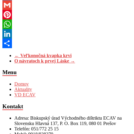
Twitter
Gmail
Pinterest
WhatsApp
LinkedIn
Share
←
Veľkonočná kvapka krvi
O návratoch k prvej Láske
→
Menu
Domov
Aktuality
VD ECAV
Kontakt
Adresa: Biskupský úrad Východného dištriktu ECAV na
Slovensku Hlavná 137, P. O. Box 119, 080 01 Prešov
Telefón: 051/772 25 15