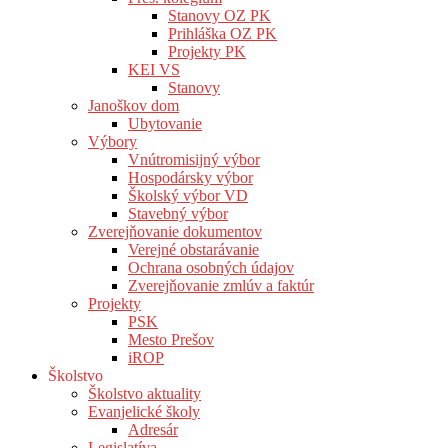
Stanovy OZ PK
Prihláška OZ PK
Projekty PK
KEI VS
Stanovy
Janoškov dom
Ubytovanie
Výbory
Vnútromisijný výbor
Hospodársky výbor
Školský výbor VD
Stavebný výbor
Zverejňovanie dokumentov
Verejné obstarávanie
Ochrana osobných údajov
Zverejňovanie zmlúv a faktúr
Projekty
PSK
Mesto Prešov
iROP
Školstvo
Školstvo aktuality
Evanjelické školy
Adresár
Legislatíva