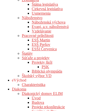
Štátna legislatíva
Cirkevná legislatíva
Usmernenia
Náboženstvo
Náboženská výchova
Evanj. a.v. náboženstvá
Vzdelávanie
Pracovné príležitosti
ESŠ Martin
ESŠ Prešov
ESŠI Červenica
Štatúty
Súťaže a projekty
Projekty škôl
PSK
Biblická olympiáda
Školský výbor VD
eVýchod
Charakteristika
Diakonia
Diakonický domov ELIM
Úvod
Budova
Projekt rekonštrukcie