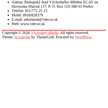
Adresa: Biskupský úrad Východného dištriktu ECAV na
Slovensku Hlavná 137, P. O. Box 119, 080 01 Prešov
Telefón: 051/772 25 15
Mobil: 0918/828379
E-mail: sekretariat@vdecav.sk
Web: www.vdecav.sk
Copyright © 2026
Východný dištrikt
. All rights reserved.
Theme:
Accelerate
by ThemeGrill. Powered by
WordPress
.