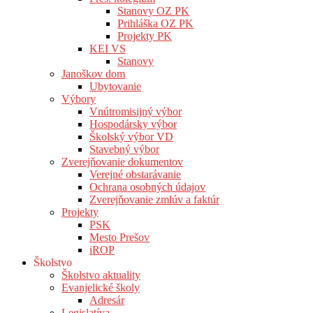
Stanovy OZ PK
Prihláška OZ PK
Projekty PK
KEI VS
Stanovy
Janoškov dom
Ubytovanie
Výbory
Vnútromisijný výbor
Hospodársky výbor
Školský výbor VD
Stavebný výbor
Zverejňovanie dokumentov
Verejné obstarávanie
Ochrana osobných údajov
Zverejňovanie zmlúv a faktúr
Projekty
PSK
Mesto Prešov
iROP
Školstvo
Školstvo aktuality
Evanjelické školy
Adresár
Legislatíva