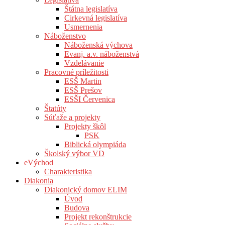
Štátna legislatíva
Cirkevná legislatíva
Usmernenia
Náboženstvo
Náboženská výchova
Evanj. a.v. náboženstvá
Vzdelávanie
Pracovné príležitosti
ESŠ Martin
ESŠ Prešov
ESŠI Červenica
Štatúty
Súťaže a projekty
Projekty škôl
PSK
Biblická olympiáda
Školský výbor VD
eVýchod
Charakteristika
Diakonia
Diakonický domov ELIM
Úvod
Budova
Projekt rekonštrukcie