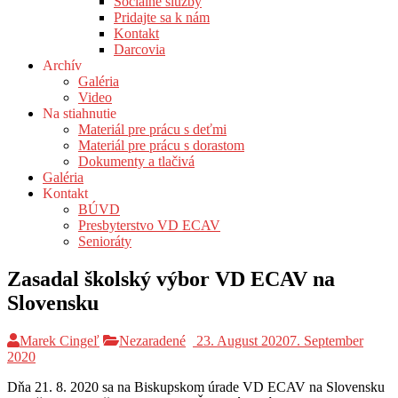
Sociálne služby
Pridajte sa k nám
Kontakt
Darcovia
Archív
Galéria
Video
Na stiahnutie
Materiál pre prácu s deťmi
Materiál pre prácu s dorastom
Dokumenty a tlačivá
Galéria
Kontakt
BÚVD
Presbyterstvo VD ECAV
Senioráty
Zasadal školský výbor VD ECAV na
Slovensku
Marek Cingeľ
Nezaradené
23. August 2020
7. September
2020
Dňa 21. 8. 2020 sa na Biskupskom úrade VD ECAV na Slovensku