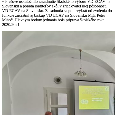
v Prešove uskutočnilo zasadnutie Školského výboru VD ECAV na
Slovensku a porada riaditeľov škôl v zriaďovateľskej pôsobnosti
VD ECAV na Slovensku. Zasadnutia sa po prvýkrát od zvolenia do
funkcie zúčastnil aj biskup VD ECAV na Slovensku Mgr. Peter
Mihoč. Hlavným bodom jednania bola príprava školského roka
2020/2021.