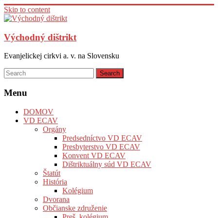
Skip to content
Východný dištrikt
Evanjelickej cirkvi a. v. na Slovensku
Menu
DOMOV
VD ECAV
Orgány
Predsedníctvo VD ECAV
Presbyterstvo VD ECAV
Konvent VD ECAV
Dištriktuálny súd VD ECAV
Štatút
História
Kolégium
Dvorana
Občianske združenie
Preš. kolégium