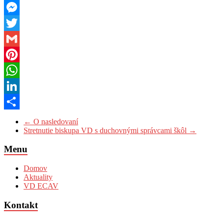
Facebook
Messenger
Twitter
Gmail
Pinterest
WhatsApp
LinkedIn
Share
←
O nasledovaní
Stretnutie biskupa VD s duchovnými správcami škôl
→
Menu
Domov
Aktuality
VD ECAV
Kontakt