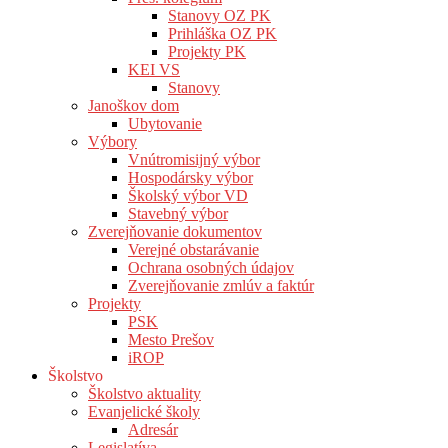
Stanovy OZ PK
Prihláška OZ PK
Projekty PK
KEI VS
Stanovy
Janoškov dom
Ubytovanie
Výbory
Vnútromisijný výbor
Hospodársky výbor
Školský výbor VD
Stavebný výbor
Zverejňovanie dokumentov
Verejné obstarávanie
Ochrana osobných údajov
Zverejňovanie zmlúv a faktúr
Projekty
PSK
Mesto Prešov
iROP
Školstvo
Školstvo aktuality
Evanjelické školy
Adresár
Legislatíva