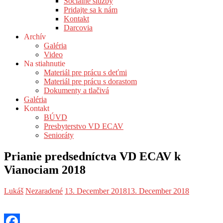
Sociálne služby
Pridajte sa k nám
Kontakt
Darcovia
Archív
Galéria
Video
Na stiahnutie
Materiál pre prácu s deťmi
Materiál pre prácu s dorastom
Dokumenty a tlačivá
Galéria
Kontakt
BÚVD
Presbyterstvo VD ECAV
Senioráty
Prianie predsedníctva VD ECAV k
Vianociam 2018
Lukáš
Nezaradené
13. December 2018
13. December 2018