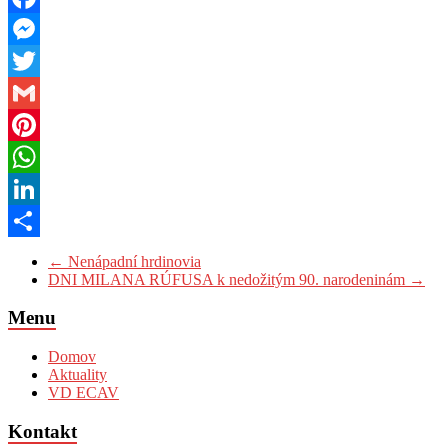
Facebook
Messenger
Twitter
Gmail
Pinterest
WhatsApp
LinkedIn
Share
←
Nenápadní hrdinovia​
DNI MILANA RÚFUSA k nedožitým 90. narodeninám
→
Menu
Domov
Aktuality
VD ECAV
Kontakt