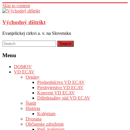
Skip to content
Východný dištrikt
Evanjelickej cirkvi a. v. na Slovensku
Menu
DOMOV
VD ECAV
Orgány
Predsedníctvo VD ECAV
Presbyterstvo VD ECAV
Konvent VD ECAV
Dištriktuálny súd VD ECAV
Štatút
História
Kolégium
Dvorana
Občianske združenie
Preš. kolégium