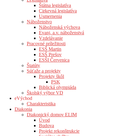
Štátna legislatíva
Cirkevná legislatíva
Usmernenia
Náboženstvo
Náboženská výchova
Evanj. a.v. náboženstvá
Vzdelávanie
Pracovné príležitosti
ESŠ Martin
ESŠ Prešov
ESŠI Červenica
Štatúty
Súťaže a projekty
Projekty škôl
PSK
Biblická olympiáda
Školský výbor VD
eVýchod
Charakteristika
Diakonia
Diakonický domov ELIM
Úvod
Budova
Projekt rekonštrukcie