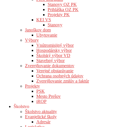
Stanovy OZ PK
Prihláška OZ PK
Projekty PK
KEI VS
Stanovy
Janoškov dom
Ubytovanie
Výbory
Vnútromisijný výbor
Hospodársky výbor
Školský výbor VD
Stavebný výbor
Zverejňovanie dokumentov
Verejné obstarávanie
Ochrana osobných údajov
Zverejňovanie zmlúv a faktúr
Projekty
PSK
Mesto Prešov
iROP
Školstvo
Školstvo aktuality
Evanjelické školy
Adresár
Legislatíva