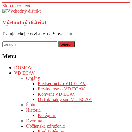
Skip to content
Východný dištrikt
Evanjelickej cirkvi a. v. na Slovensku
Menu
DOMOV
VD ECAV
Orgány
Predsedníctvo VD ECAV
Presbyterstvo VD ECAV
Konvent VD ECAV
Dištriktuálny súd VD ECAV
Štatút
História
Kolégium
Dvorana
Občianske združenie
Preš. kolégium