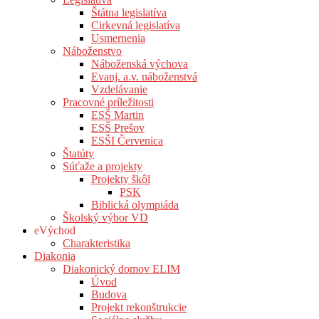
Štátna legislatíva
Cirkevná legislatíva
Usmernenia
Náboženstvo
Náboženská výchova
Evanj. a.v. náboženstvá
Vzdelávanie
Pracovné príležitosti
ESŠ Martin
ESŠ Prešov
ESŠI Červenica
Štatúty
Súťaže a projekty
Projekty škôl
PSK
Biblická olympiáda
Školský výbor VD
eVýchod
Charakteristika
Diakonia
Diakonický domov ELIM
Úvod
Budova
Projekt rekonštrukcie