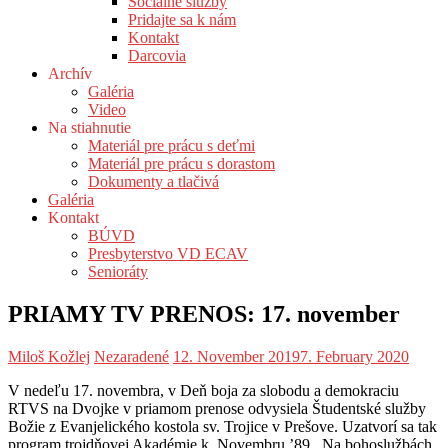
Sociálne služby
Pridajte sa k nám
Kontakt
Darcovia
Archív
Galéria
Video
Na stiahnutie
Materiál pre prácu s deťmi
Materiál pre prácu s dorastom
Dokumenty a tlačivá
Galéria
Kontakt
BÚVD
Presbyterstvo VD ECAV
Senioráty
PRIAMY TV PRENOS: 17. november
Miloš Kožlej
Nezaradené
12. November 2019
7. February 2020
V nedeľu 17. novembra, v Deň boja za slobodu a demokraciu
RTVS na Dvojke v priamom prenose odvysiela Študentské služby
Božie z Evanjelického kostola sv. Trojice v Prešove. Uzatvorí sa tak
program trojdňovej Akadémie k Novembru ’89. Na bohoslužbách