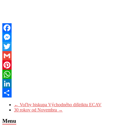
Facebook
Messenger
Twitter
Gmail
Pinterest
WhatsApp
LinkedIn
Share
←
Voľby biskupa Východného dištriktu ECAV
30 rokov od Novembra
→
Menu