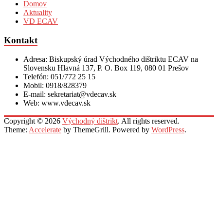
Domov
Aktuality
VD ECAV
Kontakt
Adresa: Biskupský úrad Východného dištriktu ECAV na
Slovensku Hlavná 137, P. O. Box 119, 080 01 Prešov
Telefón: 051/772 25 15
Mobil: 0918/828379
E-mail: sekretariat@vdecav.sk
Web: www.vdecav.sk
Copyright © 2026
Východný dištrikt
. All rights reserved.
Theme:
Accelerate
by ThemeGrill. Powered by
WordPress
.