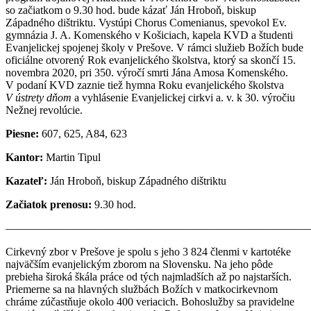
so začiatkom o 9.30 hod. bude kázať Ján Hroboň, biskup
Západného dištriktu. Vystúpi Chorus Comenianus, spevokol Ev.
gymnázia J. A. Komenského v Košiciach, kapela KVD a študenti
Evanjelickej spojenej školy v Prešove. V rámci služieb Božích bude
oficiálne otvorený Rok evanjelického školstva, ktorý sa skončí 15.
novembra 2020, pri 350. výročí smrti Jána Amosa Komenského.
V podaní KVD zaznie tiež hymna Roku evanjelického školstva
V ústrety dňom
a
vyhlásenie Evanjelickej cirkvi a. v. k 30. výročiu
Nežnej revolúcie.
Piesne:
607, 625, A84, 623
Kantor:
Martin Tipul
Kazateľ:
Ján Hroboň, biskup Západného dištriktu
Začiatok prenosu:
9.30 hod.
————————————————————————————
Cirkevný zbor v Prešove je spolu s jeho 3 824 členmi v kartotéke
najväčším evanjelickým zborom na Slovensku. Na jeho pôde
prebieha široká škála práce od tých najmladších až po najstarších.
Priemerne sa na hlavných službách Božích v matkocirkevnom
chráme zúčastňuje okolo 400 veriacich. Bohoslužby sa pravidelne