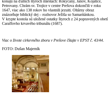
konajú na ďalších štyroch miestach: Rokycany, Janov, Kojatice,
Petrovany. Chrám sv. Trojice v centre Prešova dokončili v roku
1647, viac ako 138 rokov ho vlastnili jezuiti. Oltárny obraz
znázorňuje biblický dej – rozhovor Ježiša so Samaritánkou.
V krypte kostola sú uložené ostatky štyroch z 24 popravených obetí
Caraffovho krvavého tribunálu (1687).
Viac o živote cirkevného zboru v Prešove čítajte v EPST č. 43/44.
FOTO: Dušan Majerník