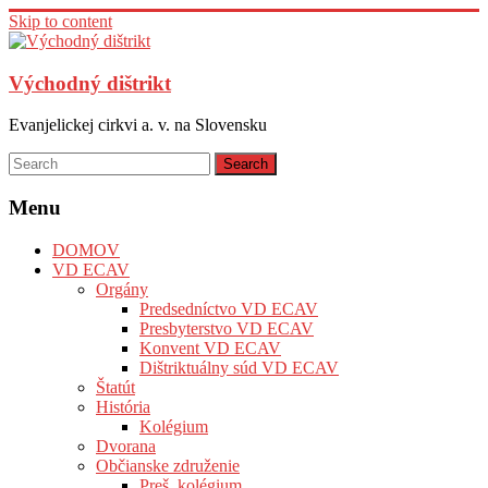
Skip to content
Východný dištrikt
Evanjelickej cirkvi a. v. na Slovensku
Menu
DOMOV
VD ECAV
Orgány
Predsedníctvo VD ECAV
Presbyterstvo VD ECAV
Konvent VD ECAV
Dištriktuálny súd VD ECAV
Štatút
História
Kolégium
Dvorana
Občianske združenie
Preš. kolégium