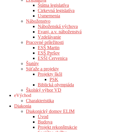
Štátna legislatíva
Cirkevná legislatíva
Usmernenia
Náboženstvo
Náboženská výchova
Evanj. a.v. náboženstvá
Vzdelávanie
Pracovné príležitosti
ESŠ Martin
ESŠ Prešov
ESŠI Červenica
Štatúty
Súťaže a projekty
Projekty škôl
PSK
Biblická olympiáda
Školský výbor VD
eVýchod
Charakteristika
Diakonia
Diakonický domov ELIM
Úvod
Budova
Projekt rekonštrukcie