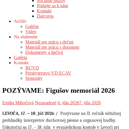
Sociálne služby
Pridajte sa k nám
Kontakt
Darcovia
Archív
Galéria
Video
Na stiahnutie
Materiál pre prácu s deťmi
Materiál pre prácu s dorastom
Dokumenty a tlačivá
Galéria
Kontakt
BÚVD
Presbyterstvo VD ECAV
Senioráty
POZÝVAME: Figušov memoriál 2026
Emília Mihočová
Nezaradené
6. júla 2026
7. júla 2026
LEVOČA, 17. – 18. júl 2026
/
Pozývame na II. ročník súťažnej
prehliadky interpretov duchovnej piesne a organovej hudby.
Uskutoční sa 17. – 18. júla
v evanjelickom kostole v Levoči pri