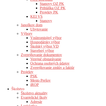
Stanovy OZ PK
Prihláška OZ PK
Projekty PK
KEI VS
Stanovy
Janoškov dom
Ubytovanie
Výbory
Vnútromisijný výbor
Hospodársky výbor
Školský výbor VD
Stavebný výbor
Zverejňovanie dokumentov
Verejné obstarávanie
Ochrana osobných údajov
Zverejňovanie zmlúv a faktúr
Projekty
PSK
Mesto Prešov
iROP
Školstvo
Školstvo aktuality
Evanjelické školy
Adresár
Legislatíva