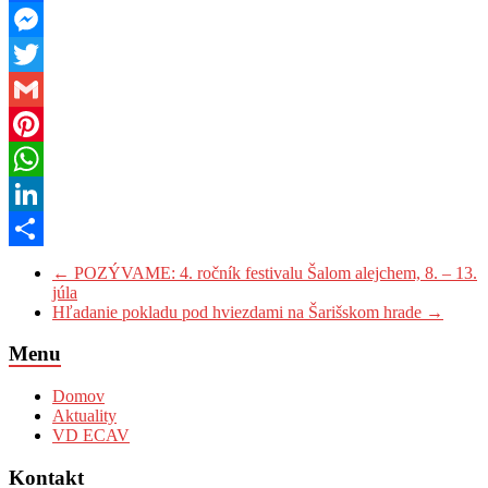
Facebook
Messenger
Twitter
Gmail
Pinterest
WhatsApp
LinkedIn
Share
←
POZÝVAME: 4. ročník festivalu Šalom alejchem, 8. – 13.
júla
Hľadanie pokladu pod hviezdami na Šarišskom hrade
→
Menu
Domov
Aktuality
VD ECAV
Kontakt