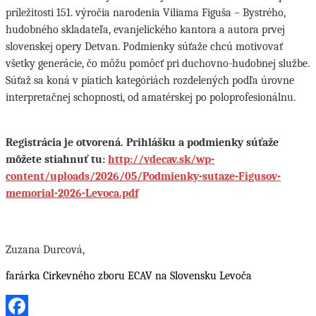
príležitosti 151. výročia narodenia Viliama Figuša – Bystrého,
hudobného skladateľa, evanjelického kantora a autora prvej
slovenskej opery Detvan. Podmienky súťaže chcú motivovať
všetky generácie, čo môžu pomôcť pri duchovno-hudobnej službe.
Súťaž sa koná v piatich kategóriách rozdelených podľa úrovne
interpretačnej schopnosti, od amatérskej po poloprofesionálnu.
Registrácia je otvorená. Prihlášku a podmienky súťaže
môžete stiahnuť tu:
http://vdecav.sk/wp-
content/uploads/2026/05/Podmienky-sutaze-Figusov-
memorial-2026-Levoca.pdf
Zuzana Durcová,
farárka Cirkevného zboru ECAV na Slovensku Levoča