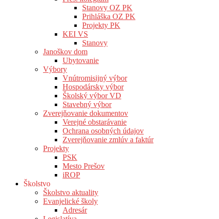
Stanovy OZ PK
Prihláška OZ PK
Projekty PK
KEI VS
Stanovy
Janoškov dom
Ubytovanie
Výbory
Vnútromisijný výbor
Hospodársky výbor
Školský výbor VD
Stavebný výbor
Zverejňovanie dokumentov
Verejné obstarávanie
Ochrana osobných údajov
Zverejňovanie zmlúv a faktúr
Projekty
PSK
Mesto Prešov
iROP
Školstvo
Školstvo aktuality
Evanjelické školy
Adresár
Legislatíva