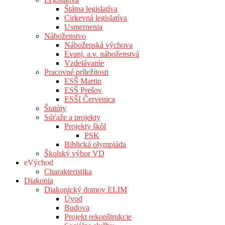
Štátna legislatíva
Cirkevná legislatíva
Usmernenia
Náboženstvo
Náboženská výchova
Evanj. a.v. náboženstvá
Vzdelávanie
Pracovné príležitosti
ESŠ Martin
ESŠ Prešov
ESŠI Červenica
Štatúty
Súťaže a projekty
Projekty škôl
PSK
Biblická olympiáda
Školský výbor VD
eVýchod
Charakteristika
Diakonia
Diakonický domov ELIM
Úvod
Budova
Projekt rekonštrukcie