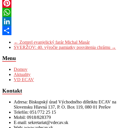
Gmail
Pinterest
WhatsApp
LinkedIn
Share
←
Zomrel evanjelický farár Michal Masár
SVERŽOV: 40. výročie pamiatky posvätenia chrámu
→
Menu
Domov
Aktuality
VD ECAV
Kontakt
Adresa: Biskupský úrad Východného dištriktu ECAV na
Slovensku Hlavná 137, P. O. Box 119, 080 01 Prešov
Telefón: 051/772 25 15
Mobil: 0918/828379
E-mail: sekretariat@vdecav.sk
Web: www.vdecav.sk