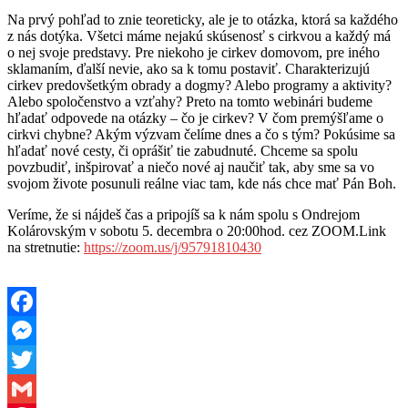
Na prvý pohľad to znie teoreticky, ale je to otázka, ktorá sa každého
z nás dotýka. Všetci máme nejakú skúsenosť s cirkvou a každý má
o nej svoje predstavy. Pre niekoho je cirkev domovom, pre iného
sklamaním, ďalší nevie, ako sa k tomu postaviť. Charakterizujú
cirkev predovšetkým obrady a dogmy? Alebo programy a aktivity?
Alebo spoločenstvo a vzťahy? Preto na tomto webinári budeme
hľadať odpovede na otázky – čo je cirkev? V čom premýšľame o
cirkvi chybne? Akým výzvam čelíme dnes a čo s tým? Pokúsime sa
hľadať nové cesty, či oprášiť tie zabudnuté. Chceme sa spolu
povzbudiť, inšpirovať a niečo nové aj naučiť tak, aby sme sa vo
svojom živote posunuli reálne viac tam, kde nás chce mať Pán Boh.
Veríme, že si nájdeš čas a pripojíš sa k nám spolu s Ondrejom
Kolárovským v sobotu 5. decembra o 20:00hod. cez ZOOM.Link
na stretnutie:
https://zoom.us/j/95791810430
Facebook
Messenger
Twitter