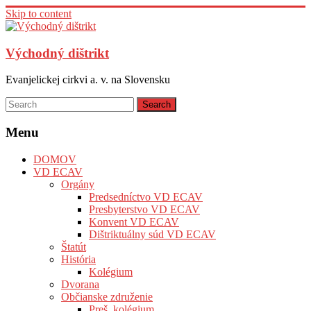
Skip to content
Východný dištrikt
Evanjelickej cirkvi a. v. na Slovensku
Menu
DOMOV
VD ECAV
Orgány
Predsedníctvo VD ECAV
Presbyterstvo VD ECAV
Konvent VD ECAV
Dištriktuálny súd VD ECAV
Štatút
História
Kolégium
Dvorana
Občianske združenie
Preš. kolégium