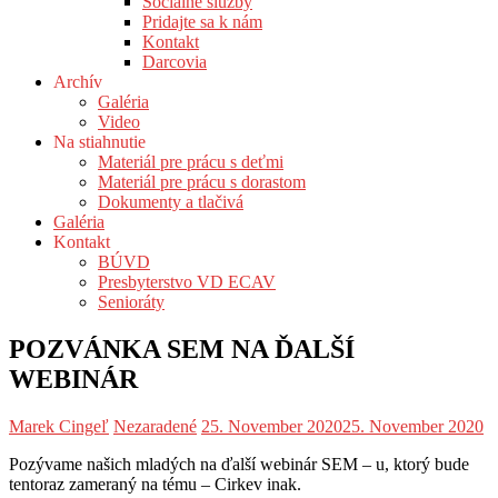
Sociálne služby
Pridajte sa k nám
Kontakt
Darcovia
Archív
Galéria
Video
Na stiahnutie
Materiál pre prácu s deťmi
Materiál pre prácu s dorastom
Dokumenty a tlačivá
Galéria
Kontakt
BÚVD
Presbyterstvo VD ECAV
Senioráty
POZVÁNKA SEM NA ĎALŠÍ
WEBINÁR
Marek Cingeľ
Nezaradené
25. November 2020
25. November 2020
Pozývame našich mladých na ďalší webinár SEM – u, ktorý bude
tentoraz zameraný na tému – Cirkev inak.