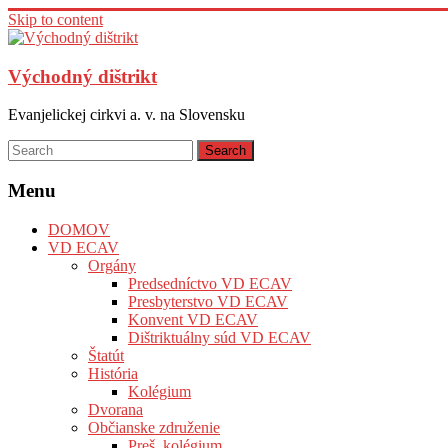
Skip to content
Východný dištrikt
Evanjelickej cirkvi a. v. na Slovensku
Menu
DOMOV
VD ECAV
Orgány
Predsedníctvo VD ECAV
Presbyterstvo VD ECAV
Konvent VD ECAV
Dištriktuálny súd VD ECAV
Štatút
História
Kolégium
Dvorana
Občianske združenie
Preš. kolégium