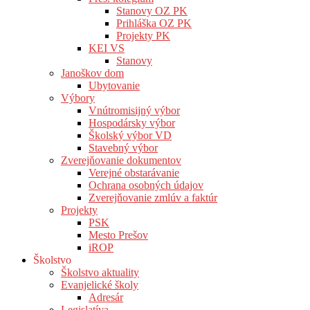
Stanovy OZ PK
Prihláška OZ PK
Projekty PK
KEI VS
Stanovy
Janoškov dom
Ubytovanie
Výbory
Vnútromisijný výbor
Hospodársky výbor
Školský výbor VD
Stavebný výbor
Zverejňovanie dokumentov
Verejné obstarávanie
Ochrana osobných údajov
Zverejňovanie zmlúv a faktúr
Projekty
PSK
Mesto Prešov
iROP
Školstvo
Školstvo aktuality
Evanjelické školy
Adresár
Legislatíva