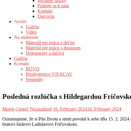
Sociálne služby
Pridajte sa k nám
Kontakt
Darcovia
Archív
Galéria
Video
Na stiahnutie
Materiál pre prácu s deťmi
Materiál pre prácu s dorastom
Dokumenty a tlačivá
Galéria
Kontakt
BÚVD
Presbyterstvo VD ECAV
Senioráty
Posledná rozlúčka s Hildegardou Fričovsk
Marek Cingeľ
Nezaradené
16. February 2024
16. February 2024
Oznamujeme, že si Pán života a smrti povolal k sebe dňa 15. 2. 202
bratovi farárovi Ladislavovi Fričovskom.