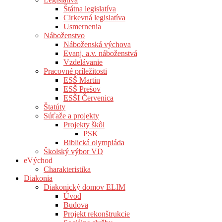
Štátna legislatíva
Cirkevná legislatíva
Usmernenia
Náboženstvo
Náboženská výchova
Evanj. a.v. náboženstvá
Vzdelávanie
Pracovné príležitosti
ESŠ Martin
ESŠ Prešov
ESŠI Červenica
Štatúty
Súťaže a projekty
Projekty škôl
PSK
Biblická olympiáda
Školský výbor VD
eVýchod
Charakteristika
Diakonia
Diakonický domov ELIM
Úvod
Budova
Projekt rekonštrukcie