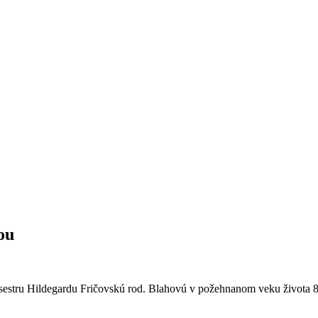
ou
4 sestru Hildegardu Fričovskú rod. Blahovú v požehnanom veku života