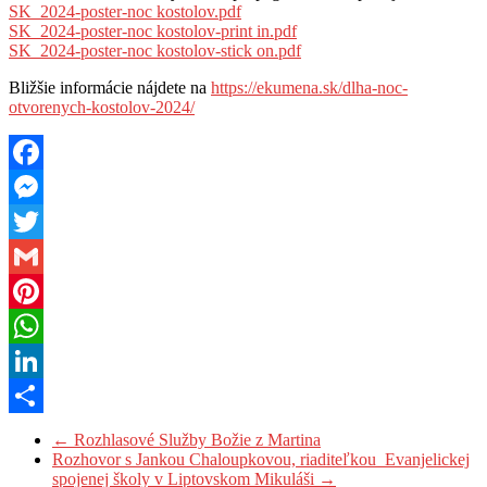
SK_2024-poster-noc kostolov.pdf
SK_2024-poster-noc kostolov-print in.pdf
SK_2024-poster-noc kostolov-stick on.pdf
Bližšie informácie nájdete na
https://ekumena.sk/dlha-noc-
otvorenych-kostolov-2024/
Facebook
Messenger
Twitter
Gmail
Pinterest
WhatsApp
LinkedIn
Share
←
Rozhlasové Služby Božie z Martina
Rozhovor s Jankou Chaloupkovou, riaditeľkou Evanjelickej
spojenej školy v Liptovskom Mikuláši
→