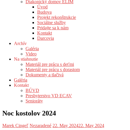
Diakonický domov ELIM
Úvod
Budova
Projekt rekonštrukcie
Sociálne služby
Pridajte sa k nám
Kontakt
Darcovia
Archív
Galéria
Video
Na stiahnutie
Materiál pre prácu s deťmi
Materiál pre prácu s dorastom
Dokumenty a tlačivá
Galéria
Kontakt
BÚVD
Presbyterstvo VD ECAV
Senioráty
Noc kostolov 2024
Marek Cingeľ
Nezaradené
22. May 2024
22. May 2024