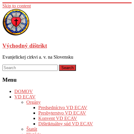
Skip to content
Východný dištrikt
Evanjelickej cirkvi a. v. na Slovensku
Menu
DOMOV
VD ECAV
Orgány
Predsedníctvo VD ECAV
Presbyterstvo VD ECAV
Konvent VD ECAV
Dištriktuálny súd VD ECAV
Štatút