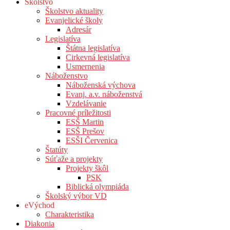
Školstvo
Školstvo aktuality
Evanjelické školy
Adresár
Legislatíva
Štátna legislatíva
Cirkevná legislatíva
Usmernenia
Náboženstvo
Náboženská výchova
Evanj. a.v. náboženstvá
Vzdelávanie
Pracovné príležitosti
ESŠ Martin
ESŠ Prešov
ESŠI Červenica
Štatúty
Súťaže a projekty
Projekty škôl
PSK
Biblická olympiáda
Školský výbor VD
eVýchod
Charakteristika
Diakonia