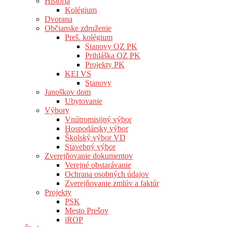
História
Kolégium
Dvorana
Občianske združenie
Preš. kolégium
Stanovy OZ PK
Prihláška OZ PK
Projekty PK
KEI VS
Stanovy
Janoškov dom
Ubytovanie
Výbory
Vnútromisijný výbor
Hospodársky výbor
Školský výbor VD
Stavebný výbor
Zverejňovanie dokumentov
Verejné obstarávanie
Ochrana osobných údajov
Zverejňovanie zmlúv a faktúr
Projekty
PSK
Mesto Prešov
iROP