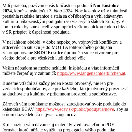
Milí priatelia, pozývame vás k účasti na podujatí
Noc kostolov
2024
, ktoré sa uskutoční
7. júna 2024
. Noc kostolov už v minulosti
presiahla rakúske hranice a stala sa obľúbeným a vyhľadávaným
kultúrno-náboženským podujatím vo viacerých štátoch Európy. V
tomto roku by sme chceli v spolupráci s Ekumenickou radou cirkví
v SR prispieť k úspešnosti podujatia.
V neľahkom období, v dobe nepokojov, vojnových konfliktov a
srdcervúcich situácii je do MOTTA tohtoročného podujatia
zakomponované
SRDCE:
srdce úprimné a srdce otvorené pre
všetko dobré a pre všetkých ľudí dobrej vôle.
Vaším nápadom sa medze nekladú. Inšpiráciu a viac informácií
môžete čerpať aj v zahraničí:
https://www.langenachtderkirchen.at
.
Budeme vďační za každý jeden kostol otvorený, nie len pre
veriacich spoluobčanov, ale pre každého, kto je otvorený povzniesť
sa duchovne a kultúrne v príjemnom prostredí a spoločenstve.
Zároveň vám ponúkame možnosť zaregistrovať svoje podujatie do
kalendára ECAV
https://www.ecav.sk/public/podujatia/nove
, aby sa
o ňom dozvedelo čo najviac záujemcov.
K dispozícii vám dávame aj materiály v editovateľnom PDF
formáte, ktoré môžete využiť na propagáciu vášho podujatia: