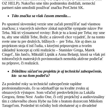
OZ HELP). Nakoľko sme túto podmienku dodržali, nemeckí
partneri nám umožnili používať značku ProChrist SK.
Táto značka sa však časom zmenila…
Po spustení slovenskej verzie sme začali premýšľať nad vlastnou
značkou; z viacerých návrhov získal najväčšie sympatie názov Pre
Teba. Má tri významové roviny: Boh je tu a koná pre Teba; my sme
tu, aby sme slúžili Tebe, Bože; a zároveň chce vyjadriť, že na tomto
svete sme tu pre druhých, blížnych – pre Teba. Ale aj dnes za
projektom stoja tí istí ľudia, s ktorými pripravujem a tvorím
základný koncept aj celú realizáciu – Stanislav Grega, Marek
Cingeľ, Ján Jančo, Mikuláš Lipták a Anna Belanji, ktorá sa však pri
tohtoročných materských povinnostiach nemohla aktívne podieľať
na príprave, či realizácii.
Dôležitou súčasťou projektu je aj technické zabezpečenie,
kto sa na ňom podieľa?
Za posledné roky sa technické zabezpečenie rapídne
profesionalizovalo, čo sa odzrkadľuje na kvalite zvuku aj
obrazových výstupov. Som vďačný predovšetkým za Lukáša
Gregora, firmu Nest Audio One, či celý projekčný a audiovizuálny
tím z cirkevného zboru Hybe na čele s bratom dozorcom Milošom
Tarageľom. Posledné tri ročníky boli obohatené aj o divadelné