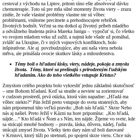
cestoval z východu na Liptov, pritom ráno ešte absolvoval dávku
chemoterapie. Toto sú pre mňa silné momenty života viery – zrazu
zistíte, že vaše vlastné problémy vlastne nie sú vôbec
problémami, vnútorne precitnete a prehodnocujete rebríček
životných hodnôt. Veľmi sa ma dotkol aj životný príbeh mladého
a odvážneho študenta práva Mareka Janigu – vypočuť si, čo všetko
vo svojom mladom veku už zažil, a najmä kde všade už pomáhal,
zvlášť na Ukrajine, či v iných vojnových konfliktoch, bolo
inšpiratívne. Ale aj povzbudzujúce, aby ani naša viera nebola
mŕtva, ale prinášala ovocie skutkov lásky a milosrdenstva.
Témy boli o hľadaní lásky, viery, nádeje, pokoja a zmyslu
života. Témy, ktoré sa prelínajú s prirodzeným ľudským
hľadaním. Ako do toho všetkého vstupuje Kristus?
Zmyslom celého projektu bolo vykresliť jednu základnú skutočnosť
– sme Bohom hľadaní. Keď sa stratíte a neviete sa zorientovať
v cudzom prostredí, prvá otázka, ktorá vám napadne: „Hľadá ma
vôbec niekto?“ Pán Ježiš preto vstupuje do sveta stratených, aby
nám pripomenul túto veľkú pravdu: „Boh nás hľadá.“ Skrze Neho
nás aj našiel. Preto Ježiš v Kázni na hore pripomína: „Kto hľadá,
nájde…“ Kto hľadá v Ňom a s Ním, ten nájde. Žijeme vo svete, kde
sa strácajú mnohé hodnoty – pravda, láska, dôvera, nádej, ľudia
strácajú zmysel života. Všetky tieto dary nám už boli darované
v Kristovi, ktorý túži po stretnutí, po spojení skrze vieru. Chce nás