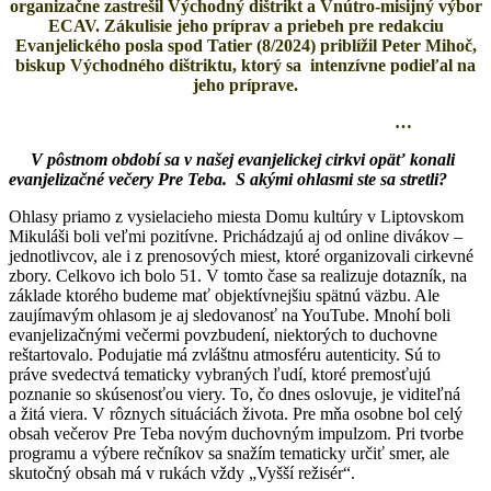
organizačne zastrešil Východný dištrikt a Vnútro-misijný výbor
ECAV. Zákulisie jeho príprav a priebeh pre redakciu
Evanjelického posla spod Tatier (8/2024) priblížil Peter Mihoč,
biskup Východného dištriktu, ktorý sa intenzívne podieľal na
jeho príprave.
…
V pôstnom období sa v našej evanjelickej cirkvi opäť konali
evanjelizačné večery Pre Teba. S akými ohlasmi ste sa stretli?
Ohlasy priamo z vysielacieho miesta Domu kultúry v Liptovskom
Mikuláši boli veľmi pozitívne. Prichádzajú aj od online divákov –
jednotlivcov, ale i z prenosových miest, ktoré organizovali cirkevné
zbory. Celkovo ich bolo 51. V tomto čase sa realizuje dotazník, na
základe ktorého budeme mať objektívnejšiu spätnú väzbu. Ale
zaujímavým ohlasom je aj sledovanosť na YouTube. Mnohí boli
evanjelizačnými večermi povzbudení, niektorých to duchovne
reštartovalo. Podujatie má zvláštnu atmosféru autenticity. Sú to
práve svedectvá tematicky vybraných ľudí, ktoré premosťujú
poznanie so skúsenosťou viery. To, čo dnes oslovuje, je viditeľná
a žitá viera. V rôznych situáciách života. Pre mňa osobne bol celý
obsah večerov Pre Teba novým duchovným impulzom. Pri tvorbe
programu a výbere rečníkov sa snažím tematicky určiť smer, ale
skutočný obsah má v rukách vždy „Vyšší režisér“.