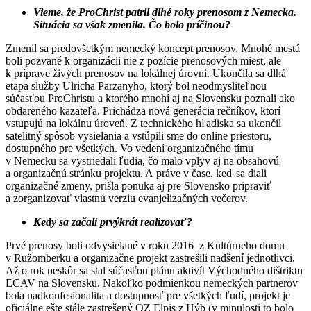
Vieme, že ProChrist patril dlhé roky prenosom z Nemecka.
Situácia sa však zmenila. Čo bolo príčinou?
Zmenil sa predovšetkým nemecký koncept prenosov. Mnohé mestá
boli pozvané k organizácii nie z pozície prenosových miest, ale
k príprave živých prenosov na lokálnej úrovni. Ukončila sa dlhá
etapa služby Ulricha Parzanyho, ktorý bol neodmysliteľnou
súčasťou ProChristu a ktorého mnohí aj na Slovensku poznali ako
obdareného kazateľa. Prichádza nová generácia rečníkov, ktorí
vstupujú na lokálnu úroveň. Z technického hľadiska sa ukončil
satelitný spôsob vysielania a vstúpili sme do online priestoru,
dostupného pre všetkých. Vo vedení organizačného tímu
v Nemecku sa vystriedali ľudia, čo malo vplyv aj na obsahovú
a organizačnú stránku projektu. A práve v čase, keď sa diali
organizačné zmeny, prišla ponuka aj pre Slovensko pripraviť
a zorganizovať vlastnú verziu evanjelizačných večerov.
Kedy sa začali prvýkrát realizovať?
Prvé prenosy boli odvysielané v roku 2016 z Kultúrneho domu
v Ružomberku a organizačne projekt zastrešili nadšení jednotlivci.
Až o rok neskôr sa stal súčasťou plánu aktivít Východného dištriktu
ECAV na Slovensku. Nakoľko podmienkou nemeckých partnerov
bola nadkonfesionalita a dostupnosť pre všetkých ľudí, projekt je
oficiálne ešte stále zastrešený OZ Elpis z Hýb (v minulosti to bolo