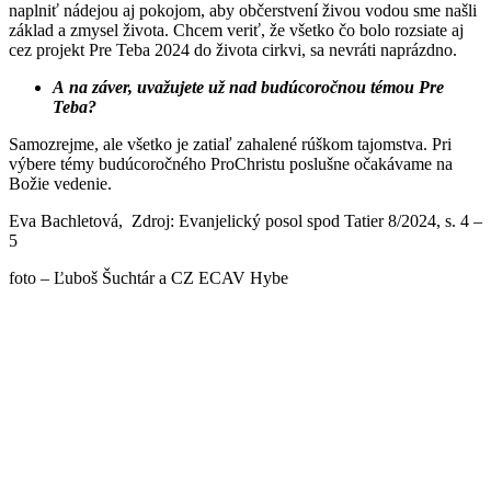
naplniť nádejou aj pokojom, aby občerstvení živou vodou sme našli
základ a zmysel života. Chcem veriť, že všetko čo bolo rozsiate aj
cez projekt Pre Teba 2024 do života cirkvi, sa nevráti naprázdno.
A na záver, uvažujete už nad budúcoročnou témou Pre
Teba?
Samozrejme, ale všetko je zatiaľ zahalené rúškom tajomstva. Pri
výbere témy budúcoročného ProChristu poslušne očakávame na
Božie vedenie.
Eva Bachletová, Zdroj: Evanjelický posol spod Tatier 8/2024, s. 4 –
5
foto – Ľuboš Šuchtár a CZ ECAV Hybe