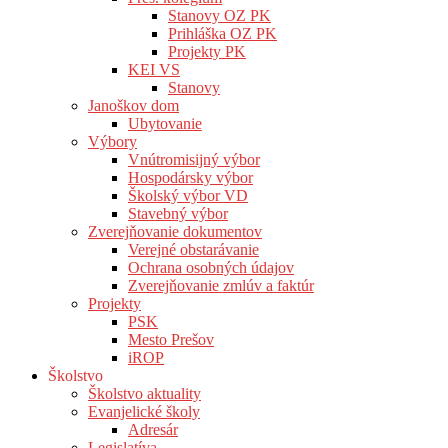
Stanovy OZ PK
Prihláška OZ PK
Projekty PK
KEI VS
Stanovy
Janoškov dom
Ubytovanie
Výbory
Vnútromisijný výbor
Hospodársky výbor
Školský výbor VD
Stavebný výbor
Zverejňovanie dokumentov
Verejné obstarávanie
Ochrana osobných údajov
Zverejňovanie zmlúv a faktúr
Projekty
PSK
Mesto Prešov
iROP
Školstvo
Školstvo aktuality
Evanjelické školy
Adresár
Legislatíva