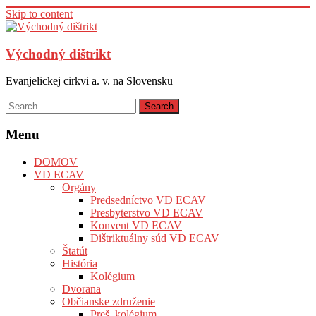
Skip to content
Východný dištrikt
Evanjelickej cirkvi a. v. na Slovensku
Menu
DOMOV
VD ECAV
Orgány
Predsedníctvo VD ECAV
Presbyterstvo VD ECAV
Konvent VD ECAV
Dištriktuálny súd VD ECAV
Štatút
História
Kolégium
Dvorana
Občianske združenie
Preš. kolégium