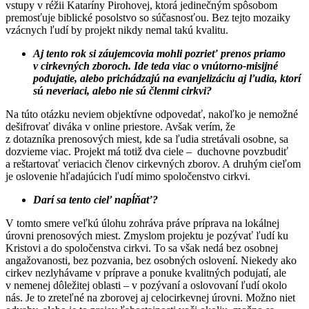
vstupy v réžii Kataríny Pirohovej, ktorá jedinečným spôsobom
premosťuje biblické posolstvo so súčasnosťou. Bez tejto mozaiky
vzácnych ľudí by projekt nikdy nemal takú kvalitu.
Aj tento rok si záujemcovia mohli pozrieť prenos priamo
v cirkevných zboroch. Ide teda viac o vnútorno-misijné
podujatie, alebo prichádzajú na evanjelizáciu aj ľudia, ktorí
sú neveriaci, alebo nie sú členmi cirkvi?
Na túto otázku neviem objektívne odpovedať, nakoľko je nemožné
dešifrovať diváka v online priestore. Avšak verím, že
z dotazníka prenosových miest, kde sa ľudia stretávali osobne, sa
dozvieme viac. Projekt má totiž dva ciele – duchovne povzbudiť
a reštartovať veriacich členov cirkevných zborov. A druhým cieľom
je oslovenie hľadajúcich ľudí mimo spoločenstvo cirkvi.
Darí sa tento cieľ napĺňať?
V tomto smere veľkú úlohu zohráva práve príprava na lokálnej
úrovni prenosových miest. Zmyslom projektu je pozývať ľudí ku
Kristovi a do spoločenstva cirkvi. To sa však nedá bez osobnej
angažovanosti, bez pozvania, bez osobných oslovení. Niekedy ako
cirkev nezlyhávame v príprave a ponuke kvalitných podujatí, ale
v nemenej dôležitej oblasti – v pozývaní a oslovovaní ľudí okolo
nás. Je to zreteľné na zborovej aj celocirkevnej úrovni. Možno niet