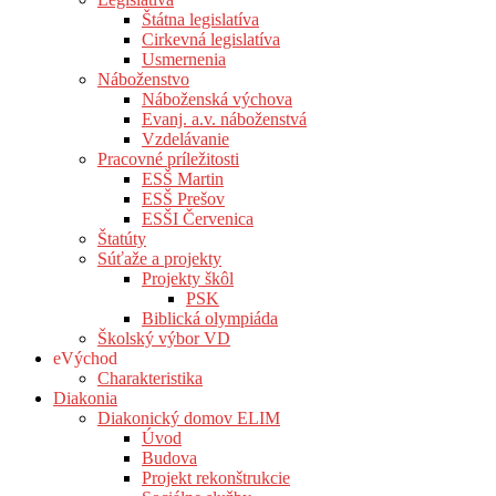
Štátna legislatíva
Cirkevná legislatíva
Usmernenia
Náboženstvo
Náboženská výchova
Evanj. a.v. náboženstvá
Vzdelávanie
Pracovné príležitosti
ESŠ Martin
ESŠ Prešov
ESŠI Červenica
Štatúty
Súťaže a projekty
Projekty škôl
PSK
Biblická olympiáda
Školský výbor VD
eVýchod
Charakteristika
Diakonia
Diakonický domov ELIM
Úvod
Budova
Projekt rekonštrukcie