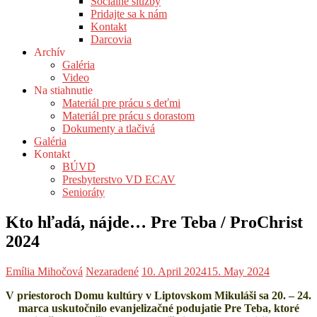
Sociálne služby
Pridajte sa k nám
Kontakt
Darcovia
Archív
Galéria
Video
Na stiahnutie
Materiál pre prácu s deťmi
Materiál pre prácu s dorastom
Dokumenty a tlačivá
Galéria
Kontakt
BÚVD
Presbyterstvo VD ECAV
Senioráty
Kto hľadá, nájde… Pre Teba / ProChrist
2024
Emília Mihočová
Nezaradené
10. April 2024
15. May 2024
V priestoroch Domu kultúry v Liptovskom Mikuláši sa 20. – 24.
marca uskutočnilo evanjelizačné podujatie Pre Teba, ktoré