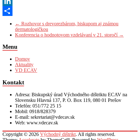
WhatsApp
LinkedIn
Share
←
Rozhovor s drevorezbárom, biskupom aj známou
dermatologičkou
Konferencia o hodnotovom vzdelávaní v 21. storočí
→
Menu
Domov
Aktuality
VD ECAV
Kontakt
Adresa: Biskupský úrad Východného dištriktu ECAV na
Slovensku Hlavná 137, P. O. Box 119, 080 01 Prešov
Telefón: 051/772 25 15
Mobil: 0918/828379
E-mail: sekretariat@vdecav.sk
Web: www.vdecav.sk
Copyright © 2026
Východný dištrikt
. All rights reserved.
Theme:
Accelerate
by ThemeGrill. Powered by
WordPress
.