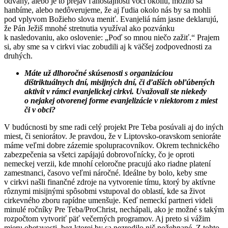
odvahy, alebo je to prejav ľahostajnosti voči okoliu, možno sa
hanbíme, alebo nedôverujeme, že aj ľudia okolo nás by sa mohli
pod vplyvom Božieho slova meniť. Evanjeliá nám jasne deklarujú,
že Pán Ježiš mnohé stretnutia využíval ako pozvánku
k nasledovaniu, ako oslovenie: „Poď so mnou niečo zažiť.“ Prajem
si, aby sme sa v cirkvi viac zobudili aj k väčšej zodpovednosti za
druhých.
Máte už dlhoročné skúsenosti s organizáciou
dištriktuálnych dní, misijných dní, či ďalších obľúbených
aktivít v rámci evanjelickej cirkvi. Uvažovali ste niekedy
o nejakej otvorenej forme evanjelizácie v niektorom z miest
či v obci?
V budúcnosti by sme radi celý projekt Pre Teba posúvali aj do iných
miest, či seniorátov. Je pravdou, že v Liptovsko-oravskom senioráte
máme veľmi dobre zázemie spolupracovníkov. Okrem technického
zabezpečenia sa všetci zapájajú dobrovoľnícky, čo je oproti
nemeckej verzii, kde mnohí celoročne pracujú ako riadne platení
zamestnanci, časovo veľmi náročné. Ideálne by bolo, keby sme
v cirkvi našli finančné zdroje na vytvorenie tímu, ktorý by aktívne
rôznymi misijnými spôsobmi vstupoval do oblastí, kde sa život
cirkevného zboru rapídne umenšuje. Keď nemeckí partneri videli
minulé ročníky Pre Teba/ProChrist, nechápali, ako je možné s takým
rozpočtom vytvoriť päť večerných programov. Aj preto si vážim
mieru obetavosti, bez ktorej by sa nezrodilo nič požehnané. Z tohto