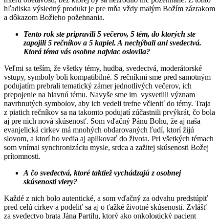
hľadiska výsledný produkt je pre mňa vždy malým Božím zázrakom
a dôkazom Božieho požehnania.
Tento rok ste pripravili 5 večerov, 5 tém, do ktorých ste
zapojili 5 rečníkov a 5 kapiel. A nechýbali ani svedectvá.
Ktorá téma vás osobne najviac oslovila?
Veľmi sa teším, že všetky témy, hudba, svedectvá, moderátorské
vstupy, symboly boli kompatibilné. S rečníkmi sme pred samotným
podujatím prebrali tematický zámer jednotlivých večerov, ich
prepojenie na hlavnú tému. Navyše sme im vysvetlili význam
navrhnutých symbolov, aby ich vedeli trefne včleniť do témy. Traja
z piatich rečníkov sa na takomto podujatí zúčastnili prvýkrát, čo bola
aj pre nich nová skúsenosť. Som vďačný Pánu Bohu, že aj naša
evanjelická cirkev má mnohých obdarovaných ľudí, ktorí žijú
slovom, a ktorí ho vedia aj aplikovať do života. Pri všetkých témach
som vnímal synchronizáciu mysle, srdca a zažitej skúsenosti Božej
prítomnosti.
A čo svedectvá, ktoré taktiež vychádzajú z osobnej
skúsenosti viery?
Každé z nich bolo autentické, a som vďačný za odvahu predstúpiť
pred celú cirkev a podeliť sa aj o ťažké životné skúsenosti. Zvlášť
za svedectvo brata Jána Partilu, ktorý ako onkologický pacient