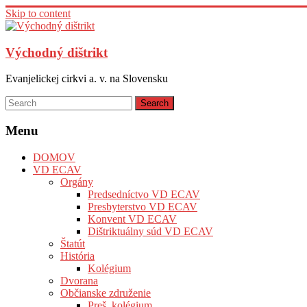
Skip to content
Východný dištrikt
Evanjelickej cirkvi a. v. na Slovensku
Menu
DOMOV
VD ECAV
Orgány
Predsedníctvo VD ECAV
Presbyterstvo VD ECAV
Konvent VD ECAV
Dištriktuálny súd VD ECAV
Štatút
História
Kolégium
Dvorana
Občianske združenie
Preš. kolégium