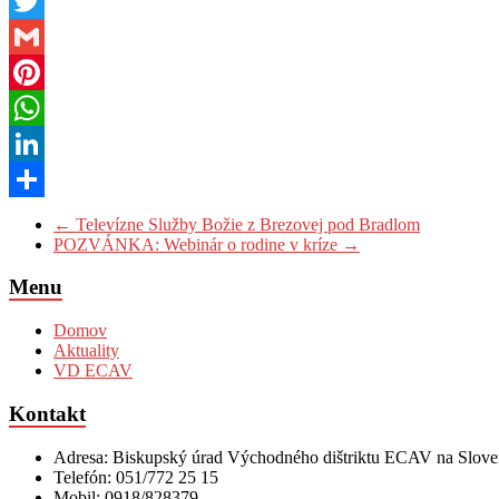
Messenger
Twitter
Gmail
Pinterest
WhatsApp
LinkedIn
Share
←
Televízne Služby Božie z Brezovej pod Bradlom
POZVÁNKA: Webinár o rodine v kríze
→
Menu
Domov
Aktuality
VD ECAV
Kontakt
Adresa: Biskupský úrad Východného dištriktu ECAV na Sloven
Telefón: 051/772 25 15
Mobil: 0918/828379