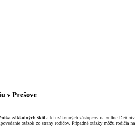
u v Prešove
očníka základných škôl
a ich zákonných zástupcov na online Deň otvo
dpovedanie otázok zo strany rodičov. Prípadné otázky môžu rodičia n