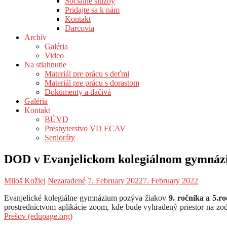
Sociálne služby
Pridajte sa k nám
Kontakt
Darcovia
Archív
Galéria
Video
Na stiahnutie
Materiál pre prácu s deťmi
Materiál pre prácu s dorastom
Dokumenty a tlačivá
Galéria
Kontakt
BÚVD
Presbyterstvo VD ECAV
Senioráty
DOD v Evanjelickom kolegiálnom gymnázi
Miloš Kožlej
Nezaradené
7. February 2022
7. February 2022
Evanjelické kolegiálne gymnázium pozýva žiakov
9. ročníka a 5.r
prostredníctvom aplikácie zoom, kde bude vyhradený priestor na zo
Prešov (edupage.org)