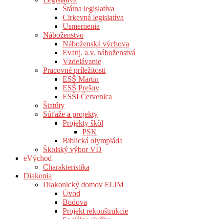
Štátna legislatíva
Cirkevná legislatíva
Usmernenia
Náboženstvo
Náboženská výchova
Evanj. a.v. náboženstvá
Vzdelávanie
Pracovné príležitosti
ESŠ Martin
ESŠ Prešov
ESŠI Červenica
Štatúty
Súťaže a projekty
Projekty škôl
PSK
Biblická olympiáda
Školský výbor VD
eVýchod
Charakteristika
Diakonia
Diakonický domov ELIM
Úvod
Budova
Projekt rekonštrukcie