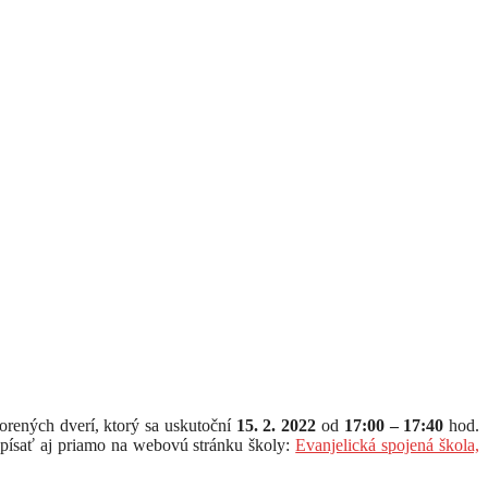
rených dverí, ktorý sa uskutoční
15. 2. 2022
od
17:00 – 17:40
hod.
apísať aj priamo na webovú stránku školy:
Evanjelická spojená škola,