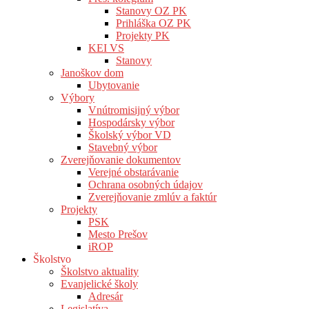
Stanovy OZ PK
Prihláška OZ PK
Projekty PK
KEI VS
Stanovy
Janoškov dom
Ubytovanie
Výbory
Vnútromisijný výbor
Hospodársky výbor
Školský výbor VD
Stavebný výbor
Zverejňovanie dokumentov
Verejné obstarávanie
Ochrana osobných údajov
Zverejňovanie zmlúv a faktúr
Projekty
PSK
Mesto Prešov
iROP
Školstvo
Školstvo aktuality
Evanjelické školy
Adresár
Legislatíva