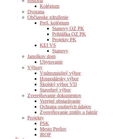
História
Kolégium
Dvorana
Občianske združenie
Preš. kolégium
Stanovy OZ PK
Prihláška OZ PK
Projekty PK
KEI VS
Stanovy
Janoškov dom
Ubytovanie
Výbory
Vnútromisijný výbor
Hospodársky výbor
Školský výbor VD
Stavebný výbor
Zverejňovanie dokumentov
Verejné obstarávanie
Ochrana osobných údajov
Zverejňovanie zmlúv a faktúr
Projekty
PSK
Mesto Prešov
iROP