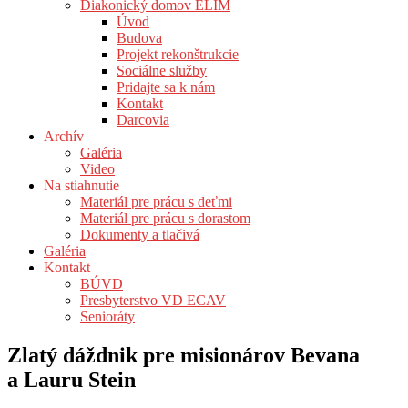
Diakonický domov ELIM
Úvod
Budova
Projekt rekonštrukcie
Sociálne služby
Pridajte sa k nám
Kontakt
Darcovia
Archív
Galéria
Video
Na stiahnutie
Materiál pre prácu s deťmi
Materiál pre prácu s dorastom
Dokumenty a tlačivá
Galéria
Kontakt
BÚVD
Presbyterstvo VD ECAV
Senioráty
Zlatý dáždnik pre misionárov Bevana
a Lauru Stein