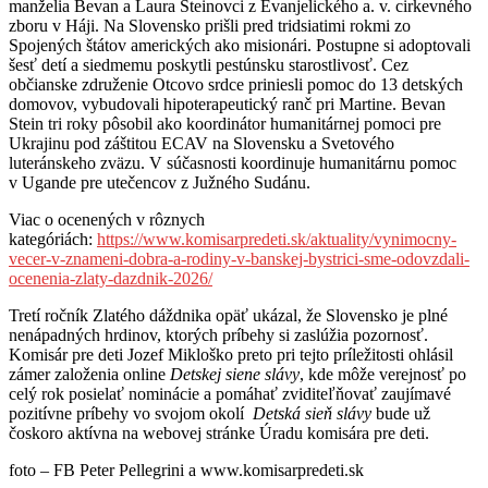
manželia Bevan a Laura Steinovci z Evanjelického a. v. cirkevného
zboru v Háji. Na Slovensko prišli pred tridsiatimi rokmi zo
Spojených štátov amerických ako misionári. Postupne si adoptovali
šesť detí a siedmemu poskytli pestúnsku starostlivosť. Cez
občianske združenie Otcovo srdce priniesli pomoc do 13 detských
domovov, vybudovali hipoterapeutický ranč pri Martine. Bevan
Stein tri roky pôsobil ako koordinátor humanitárnej pomoci pre
Ukrajinu pod záštitou ECAV na Slovensku a Svetového
luteránskeho zväzu. V súčasnosti koordinuje humanitárnu pomoc
v Ugande pre utečencov z Južného Sudánu.
Viac o ocenených v rôznych
kategóriách:
https://www.komisarpredeti.sk/aktuality/vynimocny-
vecer-v-znameni-dobra-a-rodiny-v-banskej-bystrici-sme-odovzdali-
ocenenia-zlaty-dazdnik-2026/
Tretí ročník Zlatého dáždnika opäť ukázal, že Slovensko je plné
nenápadných hrdinov, ktorých príbehy si zaslúžia pozornosť.
Komisár pre deti Jozef Mikloško preto pri tejto príležitosti ohlásil
zámer založenia online
Detskej siene slávy
, kde môže verejnosť po
celý rok posielať nominácie a pomáhať zviditeľňovať zaujímavé
pozitívne príbehy vo svojom okolí
Detská sieň slávy
bude už
čoskoro aktívna na webovej stránke Úradu komisára pre deti.
foto – FB Peter Pellegrini a www.komisarpredeti.sk