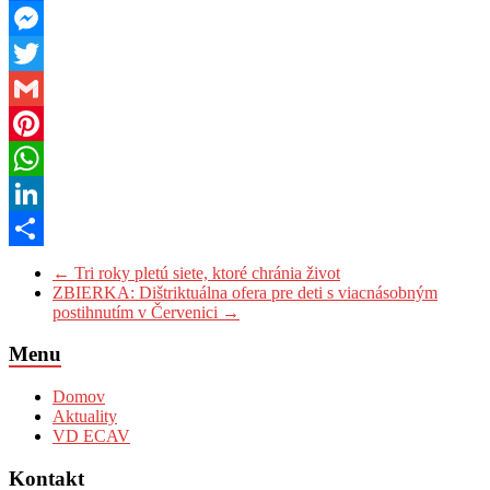
Facebook
Messenger
Twitter
Gmail
Pinterest
WhatsApp
LinkedIn
Share
←
Tri roky pletú siete, ktoré chránia život
ZBIERKA: Dištriktuálna ofera pre deti s viacnásobným
postihnutím v Červenici
→
Menu
Domov
Aktuality
VD ECAV
Kontakt