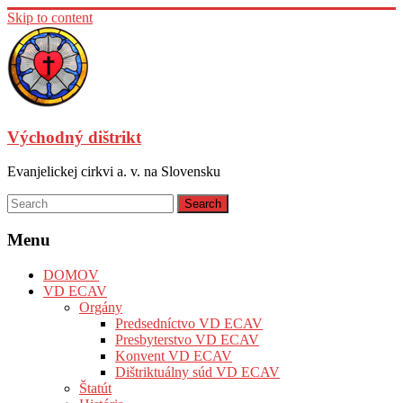
Skip to content
Východný dištrikt
Evanjelickej cirkvi a. v. na Slovensku
Menu
DOMOV
VD ECAV
Orgány
Predsedníctvo VD ECAV
Presbyterstvo VD ECAV
Konvent VD ECAV
Dištriktuálny súd VD ECAV
Štatút