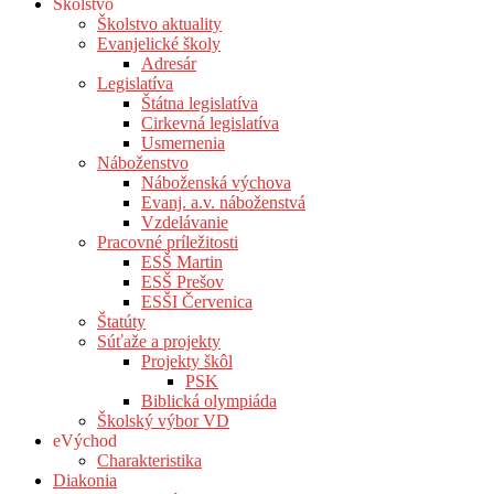
Školstvo
Školstvo aktuality
Evanjelické školy
Adresár
Legislatíva
Štátna legislatíva
Cirkevná legislatíva
Usmernenia
Náboženstvo
Náboženská výchova
Evanj. a.v. náboženstvá
Vzdelávanie
Pracovné príležitosti
ESŠ Martin
ESŠ Prešov
ESŠI Červenica
Štatúty
Súťaže a projekty
Projekty škôl
PSK
Biblická olympiáda
Školský výbor VD
eVýchod
Charakteristika
Diakonia