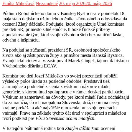
Emília Mihočová
Nezaradené
20. mája 2026
20. mája 2026
Pódium Robotníckeho domu
v Banskej Bystrici sa v pondelok 18.
mája stalo dejiskom už tretieho ročníka slávnostného odovzdávania
ocenení Zlatý dáždnik. Podujatie, ktoré organizuje Úrad komisára
pre deti SR, prinieslo silné emócie, hlboké ľudské príbehy
a poďakovanie tým, ktorí svojím životom šíria bezhraničnú lásku,
odvahu a inšpiráciu.
Na podujatí sa zúčastnil prezident SR, osobnosti spoločenského
života ako aj zástupcovia župy a primátor mesta Banská Bystrica.
Evanjelickú cirkev a. v. zastupoval Marek Cingeľ, tajomník biskupa
Východného dištriktu ECAV.
Komisár pre deti Jozef Mikloško vo svojej prezentácii priblížil
výsledky práce úradu za posledné obdobie. Predstavil tiež
alarmujúce a podnetné zistenia z výskumu názorov mladej
generácie, s ktorou úrad spolupracuje v rámci detskej participácie.
Výskum sa zameriaval na dôvody, pre ktoré mladí ľudia odchádzajú
do zahraničia, čo ich naopak na Slovensku drží, čo im na našej
krajine prekáža a aké najväčšie ohrozenia pre svoju generáciu
vnímajú. Práve na základe týchto dát úrad v spolupráci s mládežou
tvorí podklad pre
Víziu Slovenska očami mladých
.
V kategórii Náhradná rodina boli
Zlatým dáždnikom
ocenení