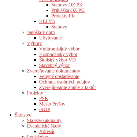
Stanovy OZ PK
Prihláška OZ PK
Projekty PK
KEI VS
Stanovy
Janoškov dom
Ubytovanie
Výbory
Vnútromisijný výbor
Hospodársky výbor
Školský výbor VD
Stavebný výbor
Zverejňovanie dokumentov
Verejné obstarávanie
Ochrana osobných údajov
Zverejňovanie zmlúv a faktúr
Projekty
PSK
Mesto Prešov
iROP
Školstvo
Školstvo aktuality
Evanjelické školy
Adresár
Legislatíva