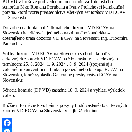
BÚ VD v Prešove pod vedením predsedníctva Tatranského
seniorátu Mgr. Romana Porubäna a Ivany Prelichovej kandidačná
porada, ktorú tvoria predsedníctva všetkých seniorátov VD ECAV
na Slovensku.
Do volieb na funkciu dištriktuálneho dozorcu VD ECAV na
Slovensku kandidovala jediného navrhnutého kandidáta –
doterajšieho brata
dozorcu VD ECAV na Slovensku Ing. Ľubomíra
Pankucha.
Voľby dozorcu VD ECAV na Slovensku sa budú konať v
cirkevných zboroch VD ECAV na Slovensku v nasledovných
termínoch: 25. 8. 2024, 1. 9. 2024 , 8. 9. 2024 (spojené aj s
volebnými konventmi na funkciu generálneho biskupa ECAV na
Slovensku, ktoré vyhlásilo Generálne presbyterstvo ECAV na
Slovensku).
Sčítacia komisia (DP VD) zasadne 18. 9. 2024 a vyhlási výsledok
volieb.
Bližšie informácie k voľbám a pokyny budú zaslané do cirkevných
zborov VD ECAV na Slovensku v najbližších dňoch.