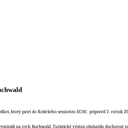
uchwald
edlári, ktorý patrí do Košického seniorátu ECAV,
pripravil 2. ročník Z
 vystúpili na vrch Buchwald. Turistický výstup
obohatilo duchovné za