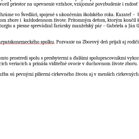
oril priestor na upevnenie vzťahov, vzájomné povzbudenie i radosť z
chráme vo Švedlári, spojené s ukončením školského roka. Kazateľ –
nom zbore i
každodennom živote. Prítomným deťom, ktorým končil ško
liturgiu a piesne sprevádzal farársky manželský pár – Gabriela a J
arpatskonemeckého spolku
. Pozvanie na Zborový deň prijali aj rodič
mto prostredí spolu s presbytermi a ďalšími spolupracovníkmi vyko
h veriacich a prináša viditeľné ovocie v duchovnom živote zboru.
služba sú pevnými piliermi cirkevného života aj v menších cirkevných