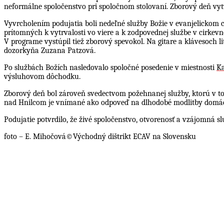
neformálne spoločenstvo pri spoločnom stolovaní. Zborový deň vytv
Vyvrcholením podujatia boli nedeľné služby Božie v evanjelickom 
prítomných k vytrvalosti vo viere a k zodpovednej službe v cirkev
V programe vystúpil tiež zborový spevokol. Na gitare a klávesoch 
dozorkyňa Zuzana Patzová.
Po službách Božích nasledovalo spoločné posedenie v miestnosti
K
výsluhovom dôchodku.
Zborový deň bol zároveň svedectvom požehnanej služby, ktorú v to
nad Hnilcom je vnímané ako odpoveď na dlhodobé modlitby domácic
Podujatie potvrdilo, že živé spoločenstvo, otvorenosť a vzájomná 
foto – E. Mihočová©Východný dištrikt ECAV na Slovensku