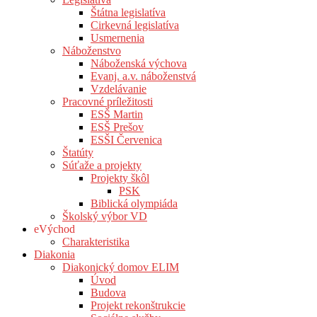
Štátna legislatíva
Cirkevná legislatíva
Usmernenia
Náboženstvo
Náboženská výchova
Evanj. a.v. náboženstvá
Vzdelávanie
Pracovné príležitosti
ESŠ Martin
ESŠ Prešov
ESŠI Červenica
Štatúty
Súťaže a projekty
Projekty škôl
PSK
Biblická olympiáda
Školský výbor VD
eVýchod
Charakteristika
Diakonia
Diakonický domov ELIM
Úvod
Budova
Projekt rekonštrukcie