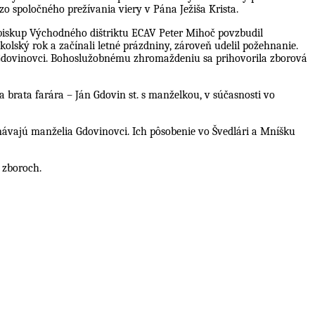
o spoločného prežívania viery v Pána Ježiša Krista.
biskup Východného dištriktu ECAV Peter Mihoč povzbudil
lský rok a začínali letné prázdniny, zároveň udelil požehnanie.
án Gdovinovci. Bohoslužobnému zhromaždeniu sa prihovorila zborová
ia brata farára – Ján Gdovin st. s manželkou, v súčasnosti vo
návajú manželia Gdovinovci. Ich pôsobenie vo Švedlári a Mníšku
 zboroch.