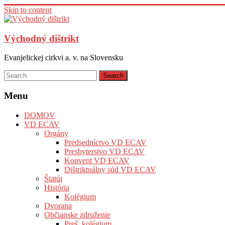
Skip to content
Východný dištrikt
Evanjelickej cirkvi a. v. na Slovensku
Menu
DOMOV
VD ECAV
Orgány
Predsedníctvo VD ECAV
Presbyterstvo VD ECAV
Konvent VD ECAV
Dištriktuálny súd VD ECAV
Štatút
História
Kolégium
Dvorana
Občianske združenie
Preš. kolégium