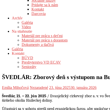
Sociálne služby
Pridajte sa k nám
Kontakt
Darcovia
Archív
Galéria
Video
Na stiahnutie
Materiál pre prácu s deťmi
Materiál pre prácu s dorastom
Dokumenty a tlačivá
Galéria
Kontakt
BÚVD
Presbyterstvo VD ECAV
Senioráty
ŠVEDLÁR: Zborový deň s výstupom na B
Emília Mihočová
Nezaradené
23. júna 2025
30. januára 2026
Švedlár, 21. – 22. jún 2025
/ Evanjelický cirkevný zbor a. v. vo Šv
širšieho okolia Hnileckej doliny.
Účastníci sa v sobotu stretli pred evanjelickou farou, aby spoločne