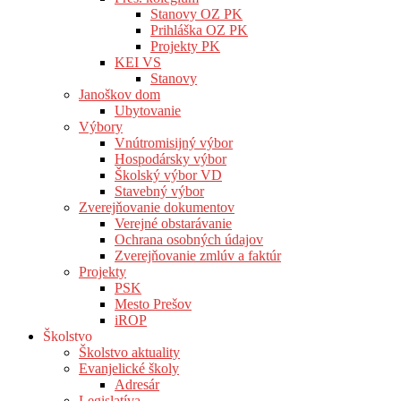
Stanovy OZ PK
Prihláška OZ PK
Projekty PK
KEI VS
Stanovy
Janoškov dom
Ubytovanie
Výbory
Vnútromisijný výbor
Hospodársky výbor
Školský výbor VD
Stavebný výbor
Zverejňovanie dokumentov
Verejné obstarávanie
Ochrana osobných údajov
Zverejňovanie zmlúv a faktúr
Projekty
PSK
Mesto Prešov
iROP
Školstvo
Školstvo aktuality
Evanjelické školy
Adresár
Legislatíva