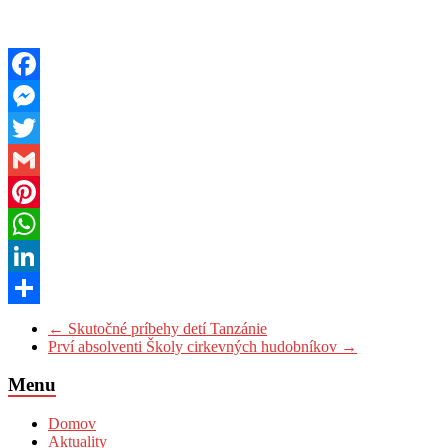
Facebook
Messenger
Twitter
Gmail
Pinterest
WhatsApp
LinkedIn
Share
←
Skutočné príbehy detí Tanzánie
Prví absolventi Školy cirkevných hudobníkov
→
Menu
Domov
Aktuality