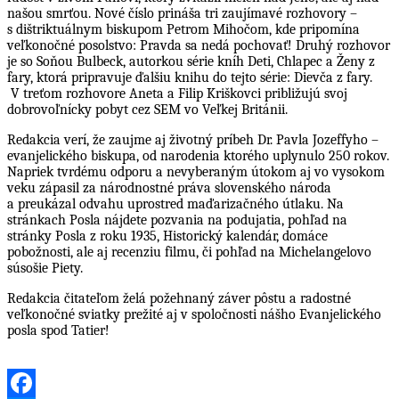
našou smrťou. Nové číslo prináša tri zaujímavé rozhovory –
s dištriktuálnym biskupom Petrom Mihočom, kde pripomína
veľkonočné posolstvo: Pravda sa nedá pochovať! Druhý rozhovor
je so Soňou Bulbeck, autorkou série kníh Deti, Chlapec a Ženy z
fary, ktorá pripravuje ďalšiu knihu do tejto série: Dievča z fary.
V treťom rozhovore Aneta a Filip Kriškovci približujú svoj
dobrovoľnícky pobyt cez SEM vo Veľkej Británii.
Redakcia verí, že zaujme aj životný príbeh Dr. Pavla Jozeffyho –
evanjelického biskupa, od narodenia ktorého uplynulo 250 rokov.
Napriek tvrdému odporu a nevyberaným útokom aj vo vysokom
veku zápasil za národnostné práva slovenského národa
a preukázal odvahu uprostred maďarizačného útlaku. Na
stránkach Posla nájdete pozvania na podujatia, pohľad na
stránky Posla z roku 1935, Historický kalendár, domáce
pobožnosti, ale aj recenziu filmu, či pohľad na Michelangelovo
súsošie Piety.
Redakcia čitateľom želá požehnaný záver pôstu a radostné
veľkonočné sviatky prežité aj v spoločnosti nášho Evanjelického
posla spod Tatier!