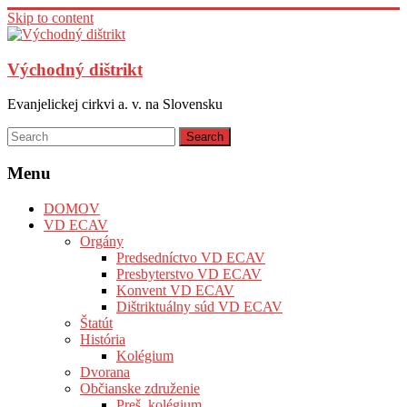
Skip to content
Východný dištrikt
Evanjelickej cirkvi a. v. na Slovensku
Menu
DOMOV
VD ECAV
Orgány
Predsedníctvo VD ECAV
Presbyterstvo VD ECAV
Konvent VD ECAV
Dištriktuálny súd VD ECAV
Štatút
História
Kolégium
Dvorana
Občianske združenie
Preš. kolégium