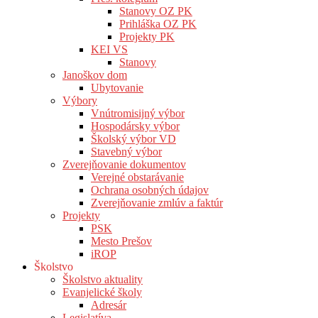
Stanovy OZ PK
Prihláška OZ PK
Projekty PK
KEI VS
Stanovy
Janoškov dom
Ubytovanie
Výbory
Vnútromisijný výbor
Hospodársky výbor
Školský výbor VD
Stavebný výbor
Zverejňovanie dokumentov
Verejné obstarávanie
Ochrana osobných údajov
Zverejňovanie zmlúv a faktúr
Projekty
PSK
Mesto Prešov
iROP
Školstvo
Školstvo aktuality
Evanjelické školy
Adresár
Legislatíva