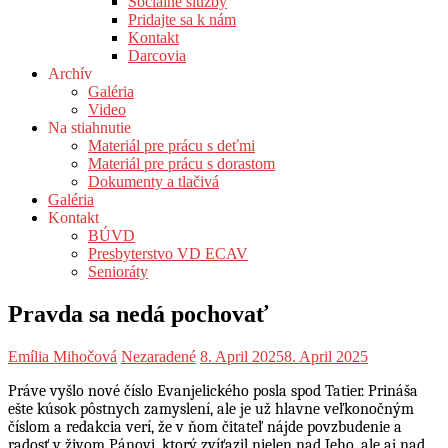
Sociálne služby
Pridajte sa k nám
Kontakt
Darcovia
Archív
Galéria
Video
Na stiahnutie
Materiál pre prácu s deťmi
Materiál pre prácu s dorastom
Dokumenty a tlačivá
Galéria
Kontakt
BÚVD
Presbyterstvo VD ECAV
Senioráty
Pravda sa nedá pochovať
Emília Mihočová
Nezaradené
8. April 2025
8. April 2025
Práve vyšlo nové číslo Evanjelického posla spod Tatier. Prináša
ešte kúsok pôstnych zamyslení, ale je už hlavne veľkonočným
číslom a redakcia verí, že v ňom čitateľ nájde povzbudenie a
radosť v živom Pánovi, ktorý zvíťazil nielen nad Jeho, ale aj nad