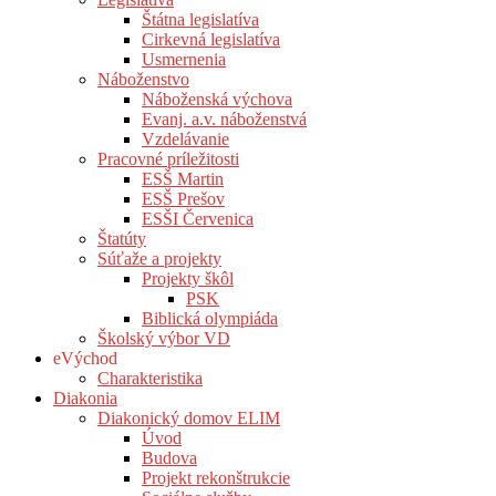
Štátna legislatíva
Cirkevná legislatíva
Usmernenia
Náboženstvo
Náboženská výchova
Evanj. a.v. náboženstvá
Vzdelávanie
Pracovné príležitosti
ESŠ Martin
ESŠ Prešov
ESŠI Červenica
Štatúty
Súťaže a projekty
Projekty škôl
PSK
Biblická olympiáda
Školský výbor VD
eVýchod
Charakteristika
Diakonia
Diakonický domov ELIM
Úvod
Budova
Projekt rekonštrukcie