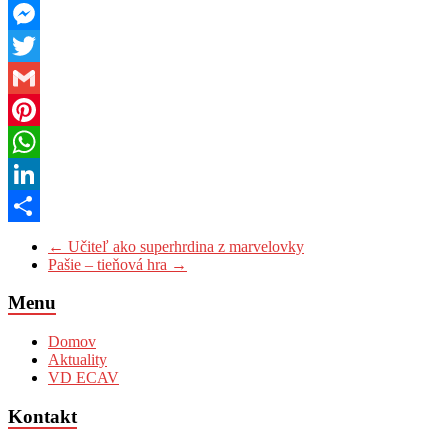
Facebook
Messenger
Twitter
Gmail
Pinterest
WhatsApp
LinkedIn
Share
←
Učiteľ ako superhrdina z marvelovky
Pašie – tieňová hra
→
Menu
Domov
Aktuality
VD ECAV
Kontakt