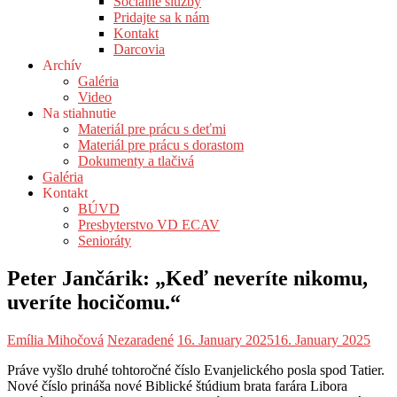
Sociálne služby
Pridajte sa k nám
Kontakt
Darcovia
Archív
Galéria
Video
Na stiahnutie
Materiál pre prácu s deťmi
Materiál pre prácu s dorastom
Dokumenty a tlačivá
Galéria
Kontakt
BÚVD
Presbyterstvo VD ECAV
Senioráty
Peter Jančárik: „Keď neveríte nikomu,
uveríte hocičomu.“
Emília Mihočová
Nezaradené
16. January 2025
16. January 2025
Práve vyšlo druhé tohtoročné číslo Evanjelického posla spod Tatier.
Nové číslo prináša nové Biblické štúdium brata farára Libora