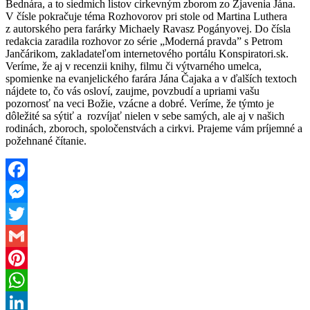
Bednára, a to siedmich listov cirkevným zborom zo Zjavenia Jána.
V čísle pokračuje téma Rozhovorov pri stole od Martina Luthera
z autorského pera farárky Michaely Ravasz Pogányovej. Do čísla
redakcia zaradila rozhovor zo série „Moderná pravda” s Petrom
Jančárikom, zakladateľom internetového portálu Konspiratori.sk.
Veríme, že aj v recenzii knihy, filmu či výtvarného umelca,
spomienke na evanjelického farára Jána Čajaka a v ďalších textoch
nájdete to, čo vás osloví, zaujme, povzbudí a upriami vašu
pozornosť na veci Božie, vzácne a dobré. Veríme, že týmto je
dôležité sa sýtiť a rozvíjať nielen v sebe samých, ale aj v našich
rodinách, zboroch, spoločenstvách a cirkvi. Prajeme vám príjemné a
požehnané čítanie.
Facebook
Messenger
Twitter
Gmail
Pinterest
WhatsApp