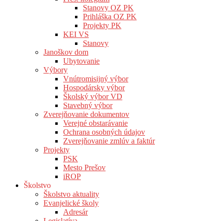
Stanovy OZ PK
Prihláška OZ PK
Projekty PK
KEI VS
Stanovy
Janoškov dom
Ubytovanie
Výbory
Vnútromisijný výbor
Hospodársky výbor
Školský výbor VD
Stavebný výbor
Zverejňovanie dokumentov
Verejné obstarávanie
Ochrana osobných údajov
Zverejňovanie zmlúv a faktúr
Projekty
PSK
Mesto Prešov
iROP
Školstvo
Školstvo aktuality
Evanjelické školy
Adresár
Legislatíva