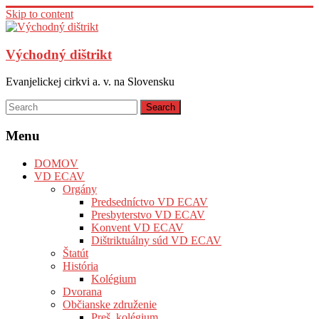
Skip to content
Východný dištrikt
Evanjelickej cirkvi a. v. na Slovensku
Menu
DOMOV
VD ECAV
Orgány
Predsedníctvo VD ECAV
Presbyterstvo VD ECAV
Konvent VD ECAV
Dištriktuálny súd VD ECAV
Štatút
História
Kolégium
Dvorana
Občianske združenie
Preš. kolégium