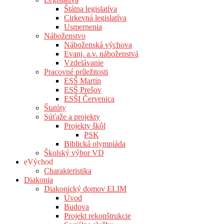
Štátna legislatíva
Cirkevná legislatíva
Usmernenia
Náboženstvo
Náboženská výchova
Evanj. a.v. náboženstvá
Vzdelávanie
Pracovné príležitosti
ESŠ Martin
ESŠ Prešov
ESŠI Červenica
Štatúty
Súťaže a projekty
Projekty škôl
PSK
Biblická olympiáda
Školský výbor VD
eVýchod
Charakteristika
Diakonia
Diakonický domov ELIM
Úvod
Budova
Projekt rekonštrukcie