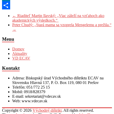
LinkedIn
Share
←
Riaditeľ Martin Ilavský: „Viac záleží na vzťahoch ako
akademických výsledkoch.“
Peter Chudý: „Stará mama sa vzoprela Mengelemu a prežila.“
→
Menu
Domov
Aktuality
VD ECAV
Kontakt
Adresa: Biskupský úrad Východného dištriktu ECAV na
Slovensku Hlavná 137, P. O. Box 119, 080 01 Prešov
Telefón: 051/772 25 15
Mobil: 0918/828379
E-mail: sekretariat@vdecav.sk
Web: www.vdecav.sk
Copyright © 2026
Východný dištrikt
. All rights reserved.