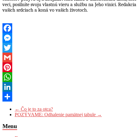
veci, posilníte svoju vlastnú vieru a službu na Jeho vinici. Redak
vašich srdciach a koná vo vašich životoch.
Facebook
Messenger
Twitter
Gmail
Pinterest
WhatsApp
LinkedIn
Share
←
Čo je to za otca?
POZÝVAME: Odhalenie pamätnej tabule
→
Menu