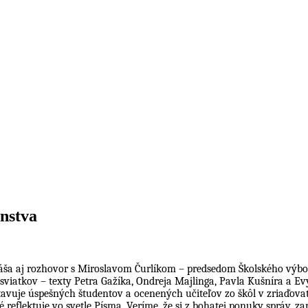
nstva
rináša aj rozhovor s Miroslavom Čurlíkom – predsedom Školského vý
sviatkov – texty Petra Gažíka, Ondreja Majlinga, Pavla Kušníra a E
avuje úspešných študentov a ocenených učiteľov zo škôl v zriaďova
eflektuje vo svetle Písma. Veríme, že si z bohatej ponuky správ, zamy