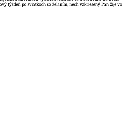
nový týždeň po sviatkoch so želaním, nech vzkriesený Pán žije vo