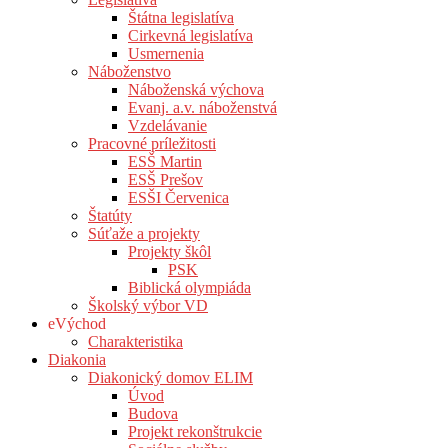
Štátna legislatíva
Cirkevná legislatíva
Usmernenia
Náboženstvo
Náboženská výchova
Evanj. a.v. náboženstvá
Vzdelávanie
Pracovné príležitosti
ESŠ Martin
ESŠ Prešov
ESŠI Červenica
Štatúty
Súťaže a projekty
Projekty škôl
PSK
Biblická olympiáda
Školský výbor VD
eVýchod
Charakteristika
Diakonia
Diakonický domov ELIM
Úvod
Budova
Projekt rekonštrukcie