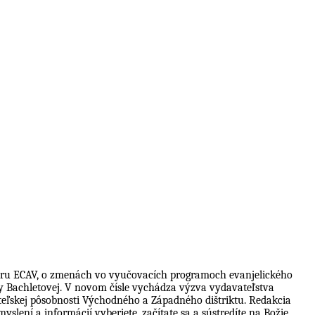
boru ECAV, o zmenách vo vyučovacích programoch evanjelického
vy Bachletovej. V novom čísle vychádza výzva vydavateľstva
teľskej pôsobnosti Východného a Západného dištriktu. Redakcia
slení a informácií vyberiete, začítate sa a sústredíte na Božie