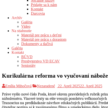
Sociálne služby
Pridajte sa k nám
Kontakt
Darcovia
Archív
Galéria
Video
Na stiahnutie
Materiál pre prácu s deťmi
Materiál pre prácu s dorastom
Dokumenty a tlačivá
Galéria
Kontakt
BÚVD
Presbyterstvo VD ECAV
Senioráty
Kurikulárna reforma vo vyučovaní nábože
Emília Mihočová
Nezaradené
22. April 2025
22. April 2025
Práve vyšlo nové číslo Posla, ktoré okrem pravidelných rubrík p
náboženstva. Viaceré texty sa ešte venujú posolstvu veľkonočných 
Tranoscius na predkladanie návrhov edukačných publikácií. Predst
čitateľov pozýva aj k zaujímavému filmu a umeleckému dielu, ktoré r