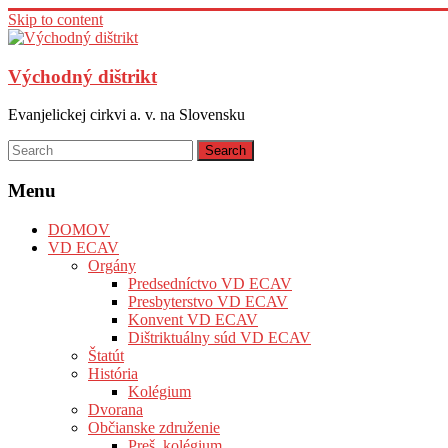
Skip to content
Východný dištrikt
Evanjelickej cirkvi a. v. na Slovensku
Menu
DOMOV
VD ECAV
Orgány
Predsedníctvo VD ECAV
Presbyterstvo VD ECAV
Konvent VD ECAV
Dištriktuálny súd VD ECAV
Štatút
História
Kolégium
Dvorana
Občianske združenie
Preš. kolégium