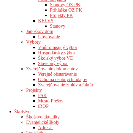
Stanovy OZ PK
Prihláška OZ PK
Projekty PK
KEI VS
Stanovy
Janoškov dom
Ubytovanie
Výbory
Vnútromisijný výbor
Hospodársky výbor
Školský výbor VD
Stavebný výbor
Zverejňovanie dokumentov
Verejné obstarávanie
Ochrana osobných údajov
Zverejňovanie zmlúv a faktúr
Projekty
PSK
Mesto Prešov
iROP
Školstvo
Školstvo aktuality
Evanjelické školy
Adresár
Legislatíva