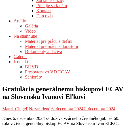
Sociálne služby
Pridajte sa k nám
Kontakt
Darcovia
Archív
Galéria
Video
Na stiahnutie
Materiál pre prácu s deťmi
Materiál pre prácu s dorastom
Dokumenty a tlačivá
Galéria
Kontakt
BÚVD
Presbyterstvo VD ECAV
Senioráty
Gratulácia generálnemu biskupovi ECAV
na Slovensku Ivanovi Eľkovi
Marek Cingeľ
Nezaradené
6. decembra 2024
7. decembra 2024
Dnes 6. decembra 2024 sa dožíva vzácneho životného jubilea 60.
rokov života generálny biskup ECAV na Slovensku Ivan EĽKO.