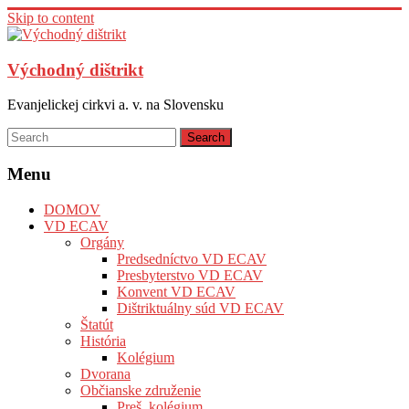
Skip to content
Východný dištrikt
Evanjelickej cirkvi a. v. na Slovensku
Menu
DOMOV
VD ECAV
Orgány
Predsedníctvo VD ECAV
Presbyterstvo VD ECAV
Konvent VD ECAV
Dištriktuálny súd VD ECAV
Štatút
História
Kolégium
Dvorana
Občianske združenie
Preš. kolégium