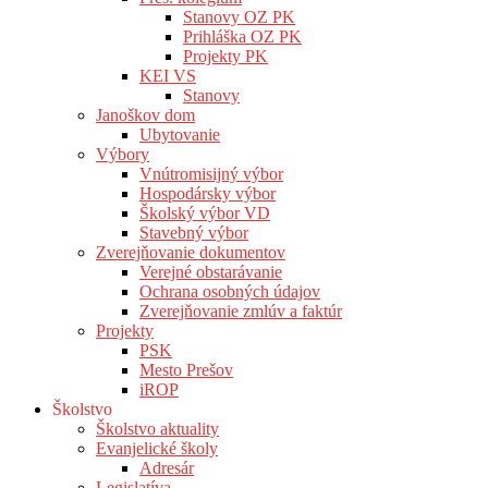
Stanovy OZ PK
Prihláška OZ PK
Projekty PK
KEI VS
Stanovy
Janoškov dom
Ubytovanie
Výbory
Vnútromisijný výbor
Hospodársky výbor
Školský výbor VD
Stavebný výbor
Zverejňovanie dokumentov
Verejné obstarávanie
Ochrana osobných údajov
Zverejňovanie zmlúv a faktúr
Projekty
PSK
Mesto Prešov
iROP
Školstvo
Školstvo aktuality
Evanjelické školy
Adresár
Legislatíva