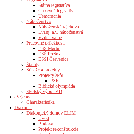
Štátna legislatíva
Cirkevná legislatíva
Usmernenia
Náboženstvo
Náboženská výchova
Evanj. a.v. náboženstvá
Vzdelávanie
Pracovné príležitosti
ESŠ Martin
ESŠ Prešov
ESŠI Červenica
Štatúty
Súťaže a projekty
Projekty škôl
PSK
Biblická olympiáda
Školský výbor VD
eVýchod
Charakteristika
Diakonia
Diakonický domov ELIM
Úvod
Budova
Projekt rekonštrukcie