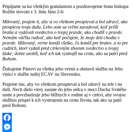
Pripájame sa ku všetkým gratulantom a pozdravujeme brata biskupa
Božím slovom z 3. listu Jána 2-6:
Milovaný, prajem ti, aby si vo všetkom prospieval a bol zdravý, ako
prospieva tvoja duša. Lebo som sa veľmi zaradoval, keď prišli
bratia a vydávali svedectvo o tvojej pravde, ako chodíš v pravde.
Nemám väčšiu radosť, ako keď počujem, že moje deti chodia v
pravde. Milovaný, verne konáš všetko, čo konáš pre bratov, a to pre
cudzích, ktorí vydali pred cirkevným zborom svedectvo o tvojej
láske; dobre urobíš, keď ich tak vystrojíš na cestu, ako sa patrí pred
Bohom.
Ďakujeme Pánovi za všetku jeho vernú a obetavú službu na Jeho
vinici v službe našej ECAV na Slovensku.
Prajeme mu, aby vo všetkom prospieval a bol zdravý na tele i na
duši. Nech dielo viery zasiate do jeho srdca v moci Ducha Svätého
rastie a povzbudzuje jeho blížnych v rodine aj v cirkvi, aby svojou
službou prispel k ich vystrojeniu na cestu života, tak ako sa patrí
pred Bohom.
Facebook