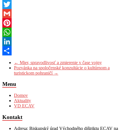
Messenger
Twitter
Gmail
Pinterest
WhatsApp
LinkedIn
Share
←
Mier, spravodlivosť a zmierenie v čase vojny
Pozvánka na spoločenské konzultácie o kultúrnom a
turistickom pohraničí
→
Menu
Domov
Aktuality
VD ECAV
Kontakt
Adresa: Biskupský úrad Východného dištriktu ECAV na