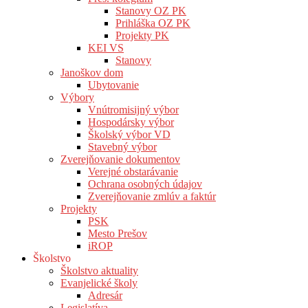
Stanovy OZ PK
Prihláška OZ PK
Projekty PK
KEI VS
Stanovy
Janoškov dom
Ubytovanie
Výbory
Vnútromisijný výbor
Hospodársky výbor
Školský výbor VD
Stavebný výbor
Zverejňovanie dokumentov
Verejné obstarávanie
Ochrana osobných údajov
Zverejňovanie zmlúv a faktúr
Projekty
PSK
Mesto Prešov
iROP
Školstvo
Školstvo aktuality
Evanjelické školy
Adresár
Legislatíva