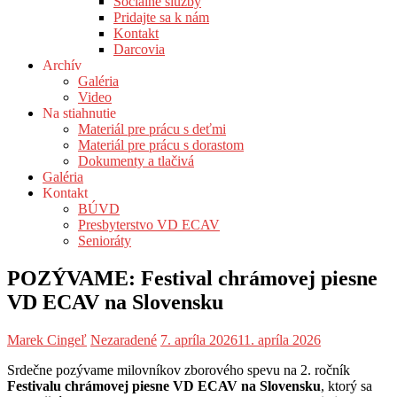
Sociálne služby
Pridajte sa k nám
Kontakt
Darcovia
Archív
Galéria
Video
Na stiahnutie
Materiál pre prácu s deťmi
Materiál pre prácu s dorastom
Dokumenty a tlačivá
Galéria
Kontakt
BÚVD
Presbyterstvo VD ECAV
Senioráty
POZÝVAME: Festival chrámovej piesne
VD ECAV na Slovensku
Marek Cingeľ
Nezaradené
7. apríla 2026
11. apríla 2026
Srdečne pozývame milovníkov zborového spevu na 2. ročník
Festivalu chrámovej piesne VD ECAV na Slovensku
, ktorý sa