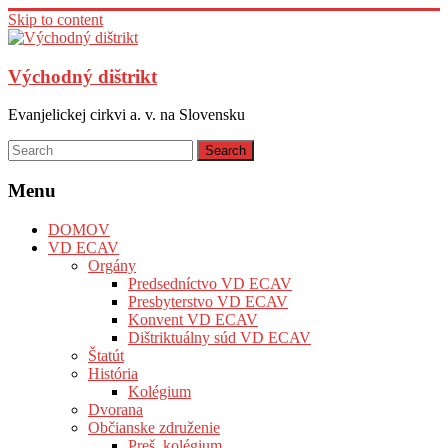
Skip to content
Východný dištrikt
Evanjelickej cirkvi a. v. na Slovensku
Menu
DOMOV
VD ECAV
Orgány
Predsedníctvo VD ECAV
Presbyterstvo VD ECAV
Konvent VD ECAV
Dištriktuálny súd VD ECAV
Štatút
História
Kolégium
Dvorana
Občianske združenie
Preš. kolégium