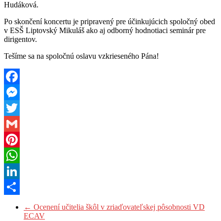
Hudáková.
Po skončení koncertu je pripravený pre účinkujúcich spoločný obed
v ESŠ Liptovský Mikuláš ako aj odborný hodnotiaci seminár pre
dirigentov.
Tešíme sa na spoločnú oslavu vzkrieseného Pána!
Facebook
Messenger
Twitter
Gmail
Pinterest
WhatsApp
LinkedIn
Share
←
Ocenení učitelia škôl v zriaďovateľskej pôsobnosti VD
ECAV