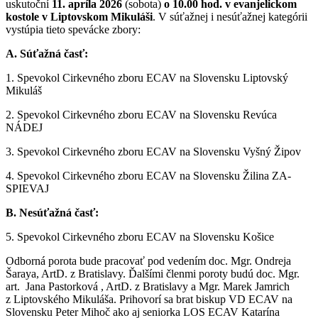
uskutoční
11. apríla 2026
(sobota)
o 10.00 hod. v evanjelickom
kostole v Liptovskom Mikuláši
. V súťažnej i nesúťažnej kategórii
vystúpia tieto spevácke zbory:
A. Súťažná časť:
1. Spevokol Cirkevného zboru ECAV na Slovensku Liptovský
Mikuláš
2. Spevokol Cirkevného zboru ECAV na Slovensku Revúca
NÁDEJ
3. Spevokol Cirkevného zboru ECAV na Slovensku Vyšný Žipov
4. Spevokol Cirkevného zboru ECAV na Slovensku Žilina ZA-
SPIEVAJ
B. Nesúťažná časť:
5. Spevokol Cirkevného zboru ECAV na Slovensku Košice
Odborná porota bude pracovať pod vedením doc. Mgr. Ondreja
Šaraya, ArtD. z Bratislavy. Ďalšími členmi poroty budú doc. Mgr.
art. Jana Pastorková , ArtD. z Bratislavy a Mgr. Marek Jamrich
z Liptovského Mikuláša. Prihovorí sa brat biskup VD ECAV na
Slovensku Peter Mihoč ako aj seniorka LOS ECAV Katarína