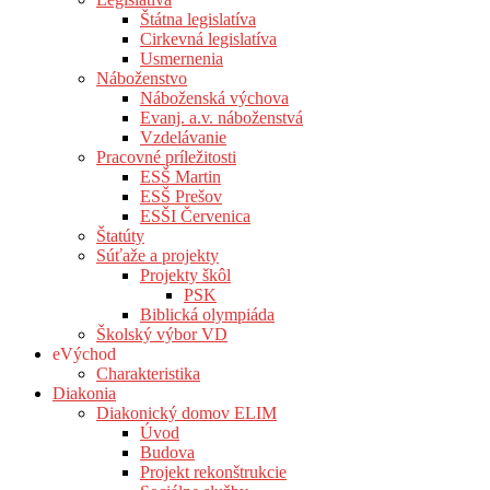
Štátna legislatíva
Cirkevná legislatíva
Usmernenia
Náboženstvo
Náboženská výchova
Evanj. a.v. náboženstvá
Vzdelávanie
Pracovné príležitosti
ESŠ Martin
ESŠ Prešov
ESŠI Červenica
Štatúty
Súťaže a projekty
Projekty škôl
PSK
Biblická olympiáda
Školský výbor VD
eVýchod
Charakteristika
Diakonia
Diakonický domov ELIM
Úvod
Budova
Projekt rekonštrukcie