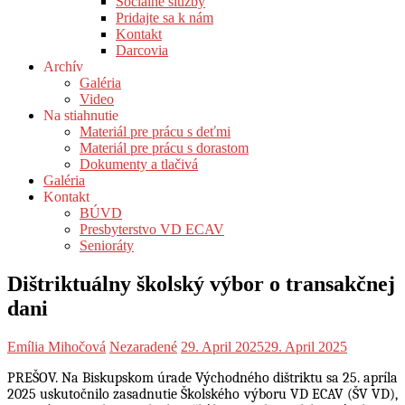
Sociálne služby
Pridajte sa k nám
Kontakt
Darcovia
Archív
Galéria
Video
Na stiahnutie
Materiál pre prácu s deťmi
Materiál pre prácu s dorastom
Dokumenty a tlačivá
Galéria
Kontakt
BÚVD
Presbyterstvo VD ECAV
Senioráty
Dištriktuálny školský výbor o transakčnej
dani
Emília Mihočová
Nezaradené
29. April 2025
29. April 2025
PREŠOV. Na Biskupskom úrade Východného dištriktu sa 25. apríla
2025 uskutočnilo zasadnutie Školského výboru VD ECAV (ŠV VD),