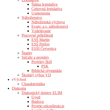
Štátna legislatíva
Cirkevná legislatíva
Usmernenia
Náboženstvo
Náboženská výchova
Evanj. a.v. náboženstvá
Vzdelávanie
Pracovné príležitosti
ESŠ Martin
ESŠ Prešov
ESŠI Červenica
Štatúty
Súťaže a projekty
Projekty škôl
PSK
Biblická olympiáda
Školský výbor VD
eVýchod
Charakteristika
Diakonia
Diakonický domov ELIM
Úvod
Budova
Projekt rekonštrukcie