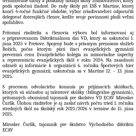
termínované úlohy a podklady dodajú školy zriaďovateľovi, ktorý
podá spoločnú žiadosť.
Do rady školy pri ESŠ v Martine, ktorej
končí 4-ročné funkčné obdobie, výbor zriaďovateľovi odporučili
d
elegovať doterajších členov, keďže svoje povinnosti plnili veľmi
spoľahlivo.
Prítomní riaditelia a členovia výboru bol informovaní aj
o pripravovanom Dištriktuálnom dni VD, ktorý sa uskutoční 1.
júna 2025 v Prešove. Spojený bude s priamym prenosom služieb
Božích, počas ktorým piati žiaci evanjelických gymnázií
prevezmú cenu Evanjelického kolégia za mimoriadne úspechy
a reprezentáciu evanjelických škôl v roku 2024. Na zasadnutí
odzneli aj informácie k organizácii 6. ročníka Športových hier
evanjelických gymnázií; uskutočnia sa v Martine 12. – 13. júna
2025.
S procesom odvolacieho konania po prijímacích skúškach,
ktorých sú súčasťou aj talentové skúšky (bilingválne gymnáziá),
prítomných oboznámil tajomník pre školstvo VD ECAV Miroslav
Čurlík. Úlohou riaditeľov je aj zaslať návrh počtu tried 1. ročníka
stredných škôl na školský rok 2025/2026 v termíne do 15. júna
2025.
Miroslav Čurlík, tajomník pre školstvo Východného dištriktu
ECAV