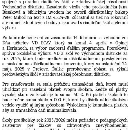
spojené s poradou riaditeľov škôl v zriaďovateľskej pôsobnosti
Východného dištriktu. Zasadnutie viedla jeho predsedníčka Jana
Bosáková a biblickým úvodom ho otvoril dištriktuálny biskup
Peter Mihoč na text z 1M 45,24-28. Zúčastnil sa tiež na rokovaní
a v rámci jednotlivých bodov diskutoval s riaditeľmi škôl a členmi
výboru.
Po kontrole uznesení zo zasadnutia 14. februára
a vyhodnotení
Dňa učiteľov VD ECAV, ktorý sa konal 4. apríla v Opinej
a Herľanoch, sa výbor zaoberal ďalším programom. Prerokoval
s
právu Školského výboru VD a škôl vo východnom dištrikte za
rok 2024, ktorá bude predložená dištriktuálnemu presbyterstvu
a následne na dištriktuálnemu konventu, ktorý sa uskutoční 24.
mája 2025 v Prešove. Ďalšie prerokované oblasti sa týkali
predovšetkým škôl v zriaďovateľskej pôsobnosti dištriktu.
Pre zriaďovateľa sa stala príťažou transakčná daň, ktorú musí
uhrádzať pri zasielaní platieb svojim školám. Keďže sú platby
vysoké, skoro za každú je to suma
40 €. Pri piatich školách to
bude ročne suma okolo 4 000 €, ktorú by dištriktuálne školstvo
vedelo využiť
aj iným spôsobom. Výsledkom je kumulácia platieb,
aby sa transakčná daň minimalizovala.
Školy pre školský rok 2025/2026 môžu požiadať o pedagogických
asistentov pre žiakov so zdravotným znevýhodnením;