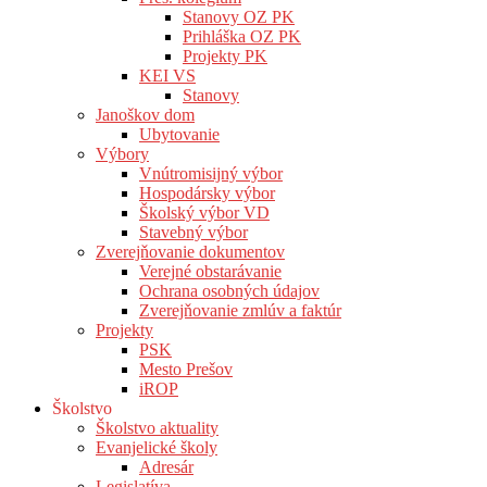
Stanovy OZ PK
Prihláška OZ PK
Projekty PK
KEI VS
Stanovy
Janoškov dom
Ubytovanie
Výbory
Vnútromisijný výbor
Hospodársky výbor
Školský výbor VD
Stavebný výbor
Zverejňovanie dokumentov
Verejné obstarávanie
Ochrana osobných údajov
Zverejňovanie zmlúv a faktúr
Projekty
PSK
Mesto Prešov
iROP
Školstvo
Školstvo aktuality
Evanjelické školy
Adresár
Legislatíva