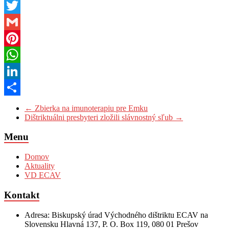
Messenger
Twitter
Gmail
Pinterest
WhatsApp
LinkedIn
Share
←
Zbierka na imunoterapiu pre Emku
Dištriktuálni presbyteri zložili slávnostný sľub
→
Menu
Domov
Aktuality
VD ECAV
Kontakt
Adresa: Biskupský úrad Východného dištriktu ECAV na
Slovensku Hlavná 137, P. O. Box 119, 080 01 Prešov