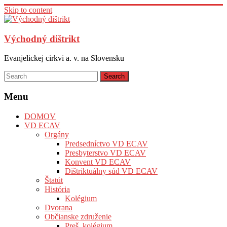
Skip to content
Východný dištrikt
Evanjelickej cirkvi a. v. na Slovensku
Menu
DOMOV
VD ECAV
Orgány
Predsedníctvo VD ECAV
Presbyterstvo VD ECAV
Konvent VD ECAV
Dištriktuálny súd VD ECAV
Štatút
História
Kolégium
Dvorana
Občianske združenie
Preš. kolégium