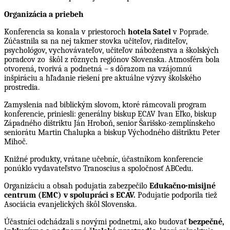
Organizácia a priebeh
Konferencia sa konala v priestoroch
hotela Satel
v Poprade.
Zúčastnila sa na nej takmer stovka učiteľov, riaditeľov,
psychológov, vychovávateľov, učiteľov náboženstva a školských
poradcov zo škôl z rôznych regiónov Slovenska. Atmosféra bola
otvorená, tvorivá a podnetná – s dôrazom na vzájomnú
inšpiráciu a hľadanie riešení pre aktuálne výzvy školského
prostredia.
Zamyslenia nad biblickým slovom, ktoré rámcovali program
konferencie, priniesli: generálny biskup ECAV Ivan Eľko, biskup
Západného dištriktu Ján Hroboň, senior Šarišsko-zemplínskeho
seniorátu Martin Chalupka a biskup Východného dištriktu Peter
Mihoč.
Knižné produkty, vrátane učebníc, účastníkom konferencie
ponúklo vydavateľstvo Tranoscius a spoločnosť ABCedu.
Organizáciu a obsah podujatia zabezpečilo
Edukačno-misijné
centrum (EMC) v spolupráci s ECAV.
Podujatie podporila tiež
Asociácia evanjelických škôl Slovenska.
Účastníci odchádzali s novými podnetmi, ako budovať
bezpečné,