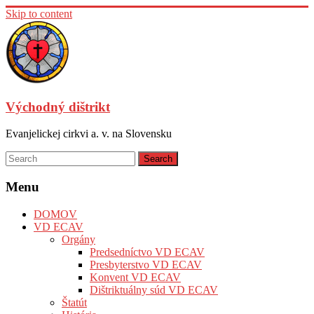
Skip to content
Východný dištrikt
Evanjelickej cirkvi a. v. na Slovensku
Menu
DOMOV
VD ECAV
Orgány
Predsedníctvo VD ECAV
Presbyterstvo VD ECAV
Konvent VD ECAV
Dištriktuálny súd VD ECAV
Štatút