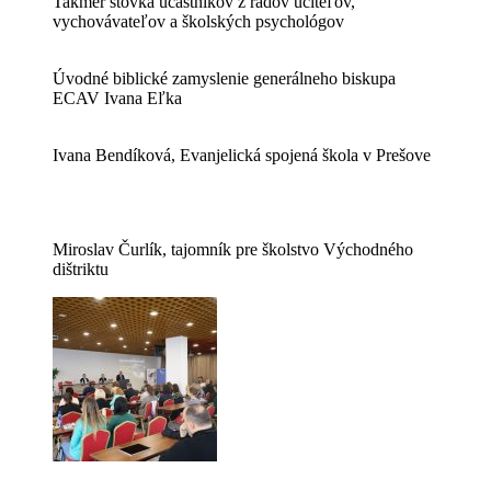
Takmer stovka účastníkov z radov učiteľov,
vychovávateľov a školských psychológov
Úvodné biblické zamyslenie generálneho biskupa
ECAV Ivana Eľka
Ivana Bendíková, Evanjelická spojená škola v Prešove
Miroslav Čurlík, tajomník pre školstvo Východného
dištriktu