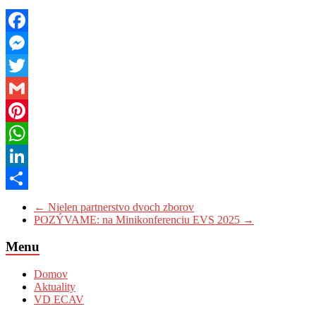
Facebook
Messenger
Twitter
Gmail
Pinterest
WhatsApp
LinkedIn
Share
←
Nielen partnerstvo dvoch zborov
POZÝVAME: na Minikonferenciu EVS 2025
→
Menu
Domov
Aktuality
VD ECAV