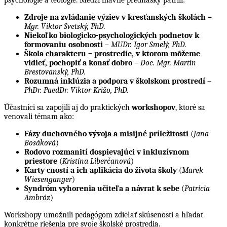
Zdroje na zvládanie výziev v kresťanských školách
–
Mgr. Viktor Svetský, PhD.
Niekoľko biologicko-psychologických podnetov k
formovaniu osobnosti
–
MUDr. Igor Smelý, PhD.
Škola charakteru – prostredie, v ktorom môžeme
vidieť, pochopiť a konať dobro
–
Doc. Mgr. Martin
Brestovanský, PhD.
Rozumná inklúzia a podpora v školskom prostredí
–
PhDr. PaedDr. Viktor Križo, PhD.
Účastníci sa zapojili aj do praktických
workshopov
, ktoré sa
venovali témam ako:
Fázy duchovného vývoja a misijné príležitosti
(
Jana
Bosáková
)
Rodovo rozmanití dospievajúci v inkluzívnom
priestore
(
Kristína Liberčanová
)
Karty cností a ich aplikácia do života školy
(
Marek
Wiesenganger
)
Syndróm vyhorenia učiteľa a návrat k sebe
(
Patricia
Ambróz
)
Workshopy umožnili pedagógom zdieľať skúsenosti a hľadať
konkrétne riešenia pre svoje školské prostredia.