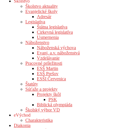
Školstvo
Školstvo aktuality
Evanjelické školy
Adresár
Legislatíva
Štátna legislatíva
Cirkevná legislatíva
Usmernenia
Náboženstvo
Náboženská výchova
Evanj. a.v. náboženstvá
Vzdelávanie
Pracovné príležitosti
ESŠ Martin
ESŠ Prešov
ESŠI Červenica
Štatúty
Súťaže a projekty
Projekty škôl
PSK
Biblická olympiáda
Školský výbor VD
eVýchod
Charakteristika
Diakonia