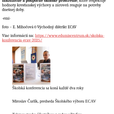
inkluzívne a podporné školské prostredie
, ktoré rešpektuje
hodnoty kresťanskej výchovy a zároveň reaguje na potreby
dnešnej doby.
-emi-
foto – E. Mihočová©Východný dištrikt ECAV
Viac informácií na:
https://www.edumiscentrum.sk/skolska-
konferencia-ecav-2025/
Školská konferencia sa koná každé dva roky
Miroslav Čurlík, predseda Školského výboru ECAV