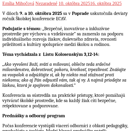
Emília Mihočová
Nezaradené
10. októbra 2025
16. októbra 2025
V dňoch
9. a 10. októbra 2025
sa v
Poprade
uskutočnila deviaty
ročník Školskej konferencie ECAV.
Podujatie s témou:
„Bezpečné, inovatívne a inkluzívne
prostredie pre výchovu a vzdelávanie“
sa zameralo na podporu
individuálneho rozvoja žiakov, duševného zdravia, rovnosti
príležitostí a kultúry spolupráce medzi školou a rodinou.
Téma vychádzala z Listu Kolosenským 3,12-14:
„Ako vyvolení Boží, svätí a milovaní, oblečte teda srdečné
milosrdenstvo, dobrotivosť, pokoru, krotkosť, trpezlivosť. Znášajte
sa vospolok a odpúšťajte si, ak by niekto mal sťažnosť proti
niekomu; ako aj Pán odpustil vám, tak aj vy. A najmä priodejte sa
láskou, ktorá je spojivom dokonalosti.“
Konferencia sa sústredila na praktické prístupy, ktoré pomáhajú
vytvárať školské prostredie, kde sa každý žiak cíti bezpečne,
rešpektovane a podporovane.
Prednášky a odborný program
Počas konferencie vystúpili viacerí odborníci z oblasti pedagogiky,
psychológie a teológie. Medzi hlavné prednášky patrili: