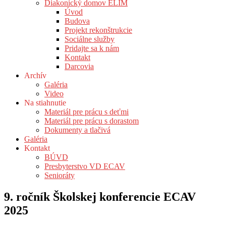
Diakonický domov ELIM
Úvod
Budova
Projekt rekonštrukcie
Sociálne služby
Pridajte sa k nám
Kontakt
Darcovia
Archív
Galéria
Video
Na stiahnutie
Materiál pre prácu s deťmi
Materiál pre prácu s dorastom
Dokumenty a tlačivá
Galéria
Kontakt
BÚVD
Presbyterstvo VD ECAV
Senioráty
9. ročník Školskej konferencie ECAV
2025