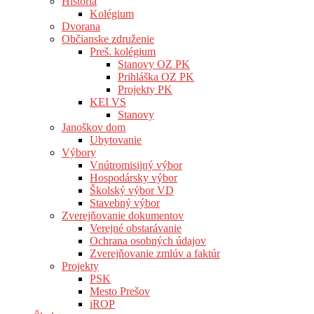
História
Kolégium
Dvorana
Občianske združenie
Preš. kolégium
Stanovy OZ PK
Prihláška OZ PK
Projekty PK
KEI VS
Stanovy
Janoškov dom
Ubytovanie
Výbory
Vnútromisijný výbor
Hospodársky výbor
Školský výbor VD
Stavebný výbor
Zverejňovanie dokumentov
Verejné obstarávanie
Ochrana osobných údajov
Zverejňovanie zmlúv a faktúr
Projekty
PSK
Mesto Prešov
iROP