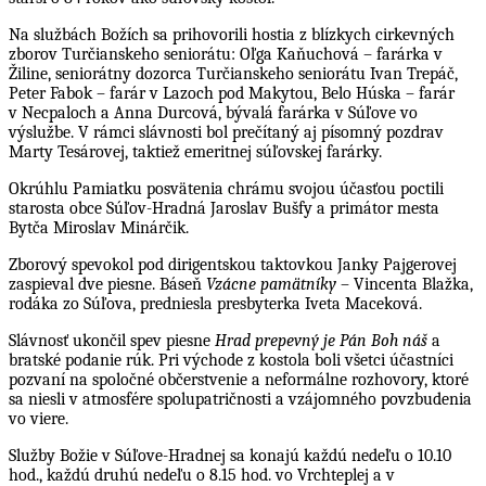
Na službách Božích sa prihovorili hostia z blízkych cirkevných
zborov Turčianskeho seniorátu: Oľga Kaňuchová – farárka v
Žiline, seniorátny dozorca Turčianskeho seniorátu Ivan Trepáč,
Peter Fabok – farár v Lazoch pod Makytou, Belo Húska – farár
v Necpaloch a Anna Durcová, bývalá farárka v Súľove vo
výslužbe. V rámci slávnosti bol prečítaný aj písomný pozdrav
Marty Tesárovej,
taktiež emeritnej súľovskej farárky.
Okrúhlu Pamiatku posvätenia chrámu svojou účasťou poctili
starosta obce Súľov-Hradná Jaroslav Bušfy a primátor mesta
Bytča Miroslav Minárčik.
Zborový spevokol pod dirigentskou taktovkou Janky Pajgerovej
zaspieval dve piesne. Báseň
Vzácne pamätníky
– Vincenta Blažka,
rodáka zo Súľova, predniesla presbyterka Iveta Maceková.
Slávnosť ukončil spev piesne
Hrad prepevný je Pán Boh náš
a
bratské podanie rúk. Pri východe z kostola boli všetci účastníci
pozvaní na spoločné občerstvenie a neformálne rozhovory, ktoré
sa niesli v atmosfére spolupatričnosti a vzájomného povzbudenia
vo viere.
Služby Božie v Súľove-Hradnej sa konajú každú nedeľu o 10.10
hod., každú druhú nedeľu o 8.15 hod. vo Vrchteplej a v