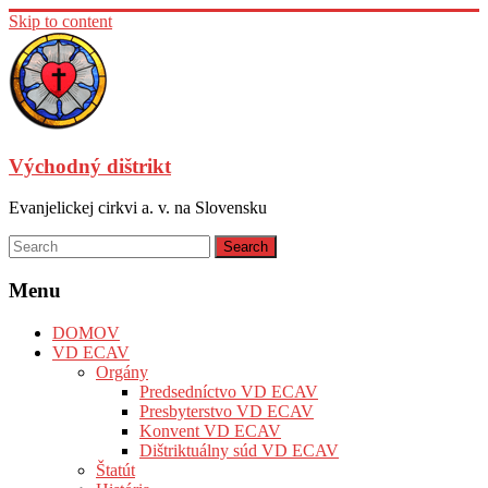
Skip to content
Východný dištrikt
Evanjelickej cirkvi a. v. na Slovensku
Menu
DOMOV
VD ECAV
Orgány
Predsedníctvo VD ECAV
Presbyterstvo VD ECAV
Konvent VD ECAV
Dištriktuálny súd VD ECAV
Štatút