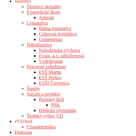
Školstvo
Školstvo aktuality
Evanjelické školy
Adresár
Legislatíva
Štátna legislatíva
Cirkevná legislatíva
Usmernenia
Náboženstvo
Náboženská výchova
Evanj. a.v. náboženstvá
Vzdelávanie
Pracovné príležitosti
ESŠ Martin
ESŠ Prešov
ESŠI Červenica
Štatúty
Súťaže a projekty
Projekty škôl
PSK
Biblická olympiáda
Školský výbor VD
eVýchod
Charakteristika
Diakonia