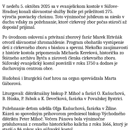
V nedeľu 5. októbra 2025 sa v evanjelickom kostole v Súľove-
Hradnej konali slávnostné služby Božie pri príležitosti 275.
výročia posviacky chrámu. Toto výnimočné jubileum sa nieslo v
duchu vďaky za požehnanie, ktoré cirkevný zbor počas stáročí až
doposiaľ prijímal.
Po úvodnom oslovení a privítaní zborový farár Marek Hrivňák
otvoril slávnostné zhromaždenie. Program obohatilo vystúpenie
detí z cirkevného zboru s básňou a spevmi. Niekoľko zaujímavostí
z histórie kostola pripomenula Michaela Kerešová, historička zo
Štátneho archívu Bytča a zároveň členka cirkevného zboru.
Súľovský evanjelický kostol posvätili
v roku 1750 a dodnes je
duchovným centrom obce.
Hudobnú i liturgickú časť hrou na organ sprevádzala Marta
Gáborová.
Liturgovali: dištriktuálny biskup P. Mihoč a farári O. Kaňuchová,
B. Húska, P. Fabok a K. Devečková, farárka v Považskej Bystrici.
Požehnanie deťom udelila Oľga Kaňuchová, farárka v Žiline.
Kázeň so spovedným príhovorom predniesol biskup Východného
dištriktu Peter Mihoč. Večera Pánova bola výnimočne
prisluhovaná z cenného historického kalicha z roku 1666, ktorý je
starší o 84 rokov ako súľovský kostol.