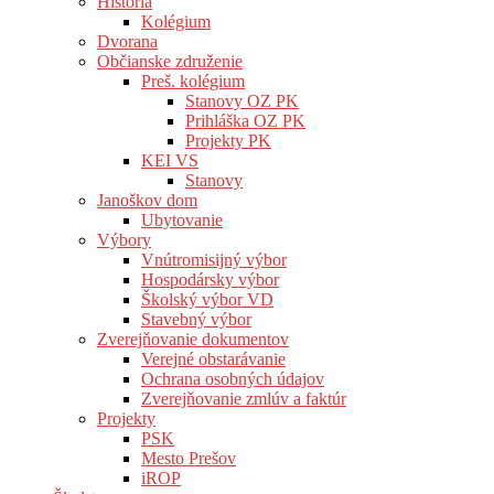
História
Kolégium
Dvorana
Občianske združenie
Preš. kolégium
Stanovy OZ PK
Prihláška OZ PK
Projekty PK
KEI VS
Stanovy
Janoškov dom
Ubytovanie
Výbory
Vnútromisijný výbor
Hospodársky výbor
Školský výbor VD
Stavebný výbor
Zverejňovanie dokumentov
Verejné obstarávanie
Ochrana osobných údajov
Zverejňovanie zmlúv a faktúr
Projekty
PSK
Mesto Prešov
iROP