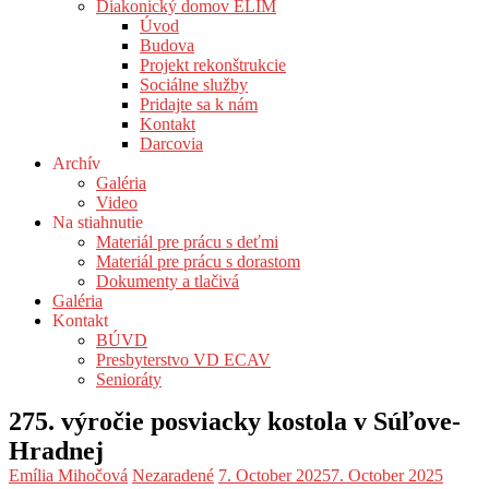
Diakonický domov ELIM
Úvod
Budova
Projekt rekonštrukcie
Sociálne služby
Pridajte sa k nám
Kontakt
Darcovia
Archív
Galéria
Video
Na stiahnutie
Materiál pre prácu s deťmi
Materiál pre prácu s dorastom
Dokumenty a tlačivá
Galéria
Kontakt
BÚVD
Presbyterstvo VD ECAV
Senioráty
275. výročie posviacky kostola v Súľove-
Hradnej
Emília Mihočová
Nezaradené
7. October 2025
7. October 2025