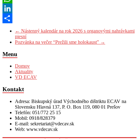
WhatsApp
LinkedIn
Share
←
Nástenný kalendár na rok 2026 s organovými nahrávkami
piesní
Pozvánka na večer “Prežili sme holokaust”
→
Menu
Domov
Aktuality
VD ECAV
Kontakt
Adresa: Biskupský úrad Východného dištriktu ECAV na
Slovensku Hlavná 137, P. O. Box 119, 080 01 Prešov
Telefón: 051/772 25 15
Mobil: 0918/828379
E-mail: sekretariat@vdecav.sk
Web: www.vdecav.sk