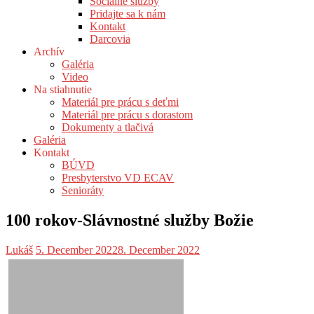
Sociálne služby
Pridajte sa k nám
Kontakt
Darcovia
Archív
Galéria
Video
Na stiahnutie
Materiál pre prácu s deťmi
Materiál pre prácu s dorastom
Dokumenty a tlačivá
Galéria
Kontakt
BÚVD
Presbyterstvo VD ECAV
Senioráty
100 rokov-Slávnostné služby Božie
Lukáš
5. December 2022
8. December 2022