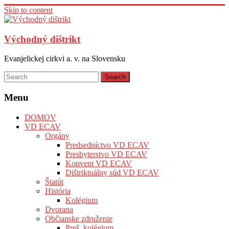
Skip to content
Východný dištrikt
Evanjelickej cirkvi a. v. na Slovensku
Menu
DOMOV
VD ECAV
Orgány
Predsedníctvo VD ECAV
Presbyterstvo VD ECAV
Konvent VD ECAV
Dištriktuálny súd VD ECAV
Štatút
História
Kolégium
Dvorana
Občianske združenie
Preš. kolégium