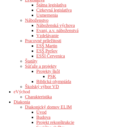
Štátna legislatíva
Cirkevná legislatíva
Usmernenia
Náboženstvo
Náboženská výchova
Evanj. a.v. náboženstvá
Vzdelávanie
Pracovné príležitosti
ESŠ Martin
ESŠ Prešov
ESŠI Červenica
Štatúty
Súťaže a projekty
Projekty škôl
PSK
Biblická olympiáda
Školský výbor VD
eVýchod
Charakteristika
Diakonia
Diakonický domov ELIM
Úvod
Budova
Projekt rekonštrukcie