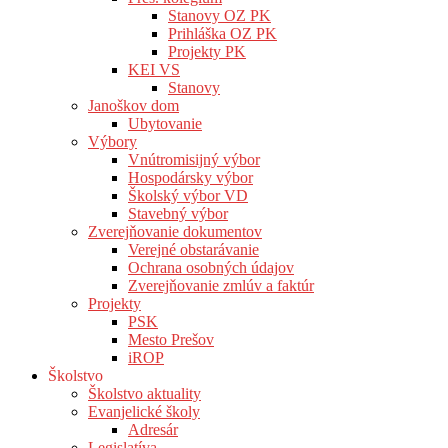
Stanovy OZ PK
Prihláška OZ PK
Projekty PK
KEI VS
Stanovy
Janoškov dom
Ubytovanie
Výbory
Vnútromisijný výbor
Hospodársky výbor
Školský výbor VD
Stavebný výbor
Zverejňovanie dokumentov
Verejné obstarávanie
Ochrana osobných údajov
Zverejňovanie zmlúv a faktúr
Projekty
PSK
Mesto Prešov
iROP
Školstvo
Školstvo aktuality
Evanjelické školy
Adresár
Legislatíva