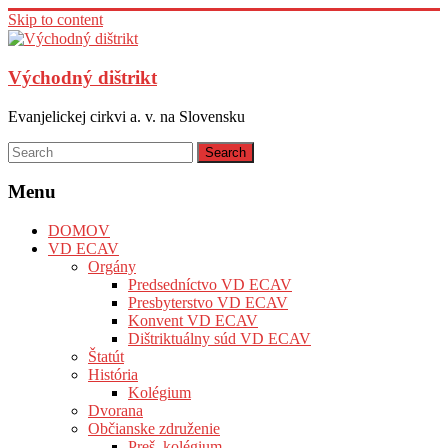
Skip to content
Východný dištrikt
Evanjelickej cirkvi a. v. na Slovensku
Menu
DOMOV
VD ECAV
Orgány
Predsedníctvo VD ECAV
Presbyterstvo VD ECAV
Konvent VD ECAV
Dištriktuálny súd VD ECAV
Štatút
História
Kolégium
Dvorana
Občianske združenie
Preš. kolégium