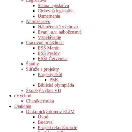
Legislatíva
Štátna legislatíva
Cirkevná legislatíva
Usmernenia
Náboženstvo
Náboženská výchova
Evanj. a.v. náboženstvá
Vzdelávanie
Pracovné príležitosti
ESŠ Martin
ESŠ Prešov
ESŠI Červenica
Štatúty
Súťaže a projekty
Projekty škôl
PSK
Biblická olympiáda
Školský výbor VD
eVýchod
Charakteristika
Diakonia
Diakonický domov ELIM
Úvod
Budova
Projekt rekonštrukcie