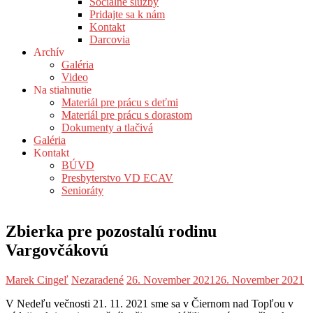
Sociálne služby
Pridajte sa k nám
Kontakt
Darcovia
Archív
Galéria
Video
Na stiahnutie
Materiál pre prácu s deťmi
Materiál pre prácu s dorastom
Dokumenty a tlačivá
Galéria
Kontakt
BÚVD
Presbyterstvo VD ECAV
Senioráty
Zbierka pre pozostalú rodinu
Vargovčákovú
Marek Cingeľ
Nezaradené
26. November 2021
26. November 2021
V Nedeľu večnosti 21. 11. 2021 sme sa v Čiernom nad Topľou v