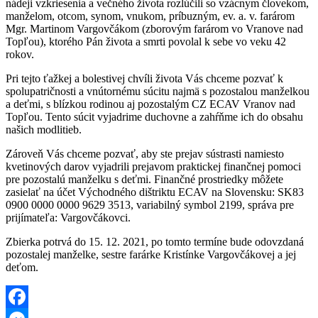
nádeji vzkriesenia a večného života rozlúčili so vzácnym človekom,
manželom, otcom, synom, vnukom, príbuzným, ev. a. v. farárom
Mgr. Martinom Vargovčákom (zborovým farárom vo Vranove nad
Topľou), ktorého Pán života a smrti povolal k sebe vo veku 42
rokov.
Pri tejto ťažkej a bolestivej chvíli života Vás chceme pozvať k
spolupatričnosti a vnútornému súcitu najmä s pozostalou manželkou
a deťmi, s blízkou rodinou aj pozostalým CZ ECAV Vranov nad
Topľou. Tento súcit vyjadrime duchovne a zahŕňme ich do obsahu
našich modlitieb.
Zároveň Vás chceme pozvať, aby ste prejav sústrasti namiesto
kvetinových darov vyjadrili prejavom praktickej finančnej pomoci
pre pozostalú manželku s deťmi. Finančné prostriedky môžete
zasielať na účet Východného dištriktu ECAV na Slovensku: SK83
0900 0000 0000 9629 3513, variabilný symbol 2199, správa pre
prijímateľa: Vargovčákovci.
Zbierka potrvá do 15. 12. 2021, po tomto termíne bude odovzdaná
pozostalej manželke, sestre farárke Kristínke Vargovčákovej a jej
deťom.