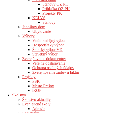
Stanovy OZ PK
Prihláška OZ PK
Projekty PK
KEI VS
Stanovy
Janoškov dom
Ubytovanie
Výbory
Vnútromisijný výbor
Hospodársky výbor
Školský výbor VD
Stavebný výbor
Zverejňovanie dokumentov
Verejné obstarávanie
Ochrana osobných údajov
Zverejňovanie zmlúv a faktúr
Projekty
PSK
Mesto Prešov
iROP
Školstvo
Školstvo aktuality
Evanjelické školy
Adresár