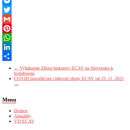
Facebook
Messenger
Twitter
Gmail
Pinterest
WhatsApp
LinkedIn
Share
←
Vyhlásenie Zboru biskupov ECAV na Slovensku k
lockdownu
COVID pravidlá pre cirkevné zbory ECAV od 25. 11. 2021
→
Menu
Domov
Aktuality
VD ECAV