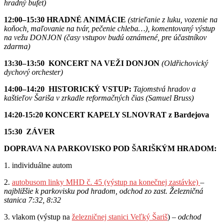
hradný bufet)
12:00–15:30 HRADNÉ ANIMÁCIE
(strieľanie z luku, vozenie na
koňoch, maľovanie na tvár, pečenie chleba…), komentovaný výstup
na vežu DONJON (časy vstupov budú oznámené, pre účastníkov
zdarma)
13:30–13:50 KONCERT NA VEŽI DONJON
(Oldřichovický
dychový orchester)
14:00–14:20 HISTORICKÝ VSTUP:
Tajomstvá hradov a
kaštieľov Šariša v zrkadle reformačných čias
(Samuel Bruss)
14:20-15:20 KONCERT KAPELY SLNOVRAT z Bardejova
15:30 ZÁVER
DOPRAVA NA PARKOVISKO POD ŠARIŠKÝM HRADOM:
1. individuálne autom
2.
autobusom linky MHD č. 45 (výstup na konečnej zastávke)
–
najbližšie k parkovisku pod hradom, odchod zo zast. Železničná
stanica 7:32, 8:32
3. vlakom (výstup na
železničnej stanici Veľký Šariš
) –
odchod