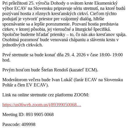
Pri príležitosti 25. výročia Dohody o svätom krste Ekumenický
výbor ECAV na Slovensku pripravuje sériu stretnutí, na ktoré budú
pozývaní hostia z rôznych kresťanských cirkví. Cieľom týchto
podujatí je vytvoriť priestor pre vzájomný dialóg, hlbšie
spoznávanie sa a lepšie porozumenie. Pozvaní hostia predstavia
cirkev, v ktorej pôsobia, jej vieroučné a liturgické špecifiká.
Spoločne budeme hľadať prieniky – to, čo nás ako kresťanov spája.
Osobitná pozornosť bude venovaná chápaniu a sláveniu krstu v
jednotlivých cirkvách.
Prvé stretnutie sa bude konať dňa 29. 4. 2026 v čase 18:00- 19:00
hod.
Prvým hosťom bude Štefan Rendoš (kazateľ ECM).
Moderátorom večera bude Ivan Lukáč (farár ECAV na Slovensku
Poltár a člen EV ECAV).
Link na online stretnutie cez platformu ZOOM:
https://us06web.zoom.us/j/89399050068…
Meeting ID: 893 9905 0068
Passcode: 409998