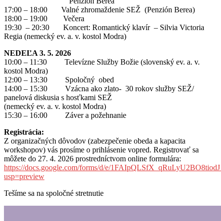
Penzión Berea
17:00 – 18:00 Valné zhromaždenie SEŽ (Penzión Berea)
18:00 – 19:00 Večera
19:30 – 20:30 Koncert: Romantický klavír – Silvia Victoria
Regia (nemecký ev. a. v. kostol Modra)
NEDEĽA 3. 5. 2026
10:00 – 11:30 Televízne Služby Božie (slovenský ev. a. v.
kostol Modra)
12:00 – 13:30 Spoločný obed
14:00 – 15:30 Vzácna ako zlato- 30 rokov služby SEŽ/
panelová diskusia s hosťkami SEŽ
(nemecký ev. a. v. kostol Modra)
15:30 – 16:00 Záver a požehnanie
Registrácia:
Z organizačných dôvodov (zabezpečenie obeda a kapacita
workshopov) vás prosíme o prihlásenie vopred. Registrovať sa
môžete do 27. 4. 2026 prostredníctvom online formulára:
https://docs.google.com/forms/d/e/1FAIpQLSfX_qRuLyU2BO8ti
usp=preview
Tešíme sa na spoločné stretnutie