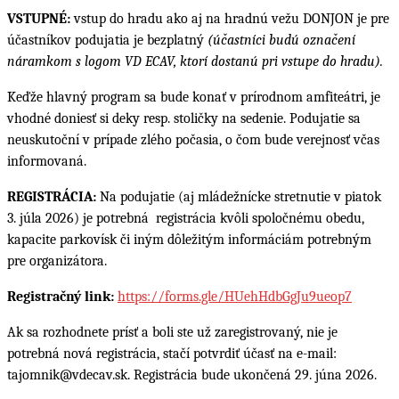
VSTUPNÉ
:
vstup do hradu ako aj na hradnú vežu DONJON je pre
účastníkov podujatia je bezplatný
(účastníci budú označení
náramkom s logom VD ECAV, ktorí dostanú pri vstupe do hradu).
Keďže hlavný program sa bude konať v prírodnom amfiteátri, je
vhodné doniesť si deky resp. stoličky na sedenie. Podujatie sa
neuskutoční v prípade zlého počasia, o čom bude verejnosť včas
informovaná.
REGISTRÁCIA:
Na podujatie (aj mládežnícke stretnutie v piatok
3. júla 2026) je potrebná registrácia kvôli spoločnému obedu,
kapacite parkovísk či iným dôležitým informáciám potrebným
pre organizátora.
Registračný link:
https://forms.gle/HUehHdbGgJu9ueop7
Ak sa rozhodnete prísť a boli ste už zaregistrovaný, nie je
potrebná nová registrácia, stačí potvrdiť účasť na e-mail:
tajomnik@vdecav.sk. Registrácia bude ukončená 29. júna 2026.