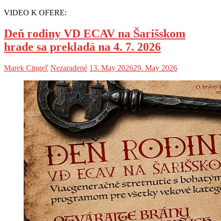
VIDEO K OFERE:
Deň rodiny VD ECAV na Šarišskom
hrade sa prekladá na 4. 7. 2026
Marek Cingeľ
Nezaradené
13. May 2026
29. May 2026