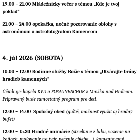
19.00 – 21.00 Mládežnícky večer s témou „Kde je tvoj
poklad“
21.00 – 24.00 opekačka, nočné pozorovanie oblohy s
astronómom a astrofotografom Kamencom
4. júl 2026 (SOBOTA)
10.00 – 12.00 Rodinné služby Božie s témou „Otvárajte brány
hradieb kamenných“
Účinkuje: kapela KVD a POSAUNENCHOR z Mníška nad Hnilcom.
Pripravený bude samostatný program pre deti.
12.00 – 14.00 Spoločný obed
(guľáš, možnosť využiť aj hradný
bufet)
12.00 – 15.30 Hradné animácie
(strieľanie z luku, vozenie na
koňoch, maľovanie na tvár, pečenie chleba…), komentovaný