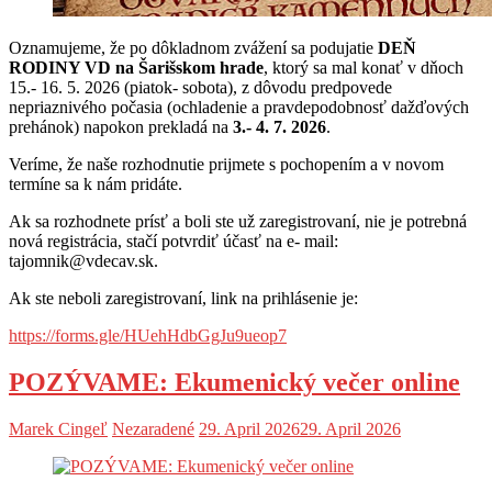
Oznamujeme, že po dôkladnom zvážení sa podujatie
DEŇ
RODINY VD na Šarišskom hrade
, ktorý sa mal konať v dňoch
15.- 16. 5. 2026 (piatok- sobota), z dôvodu predpovede
nepriaznivého počasia (ochladenie a pravdepodobnosť dažďových
prehánok) napokon prekladá na
3.- 4. 7. 2026
.
Veríme, že naše rozhodnutie prijmete s pochopením a v novom
termíne sa k nám pridáte.
Ak sa rozhodnete prísť a boli ste už zaregistrovaní, nie je potrebná
nová registrácia, stačí potvrdiť účasť na e- mail:
tajomnik@vdecav.sk.
Ak ste neboli zaregistrovaní, link na prihlásenie je:
https://forms.gle/HUehHdbGgJu9ueop7
POZÝVAME: Ekumenický večer online
Marek Cingeľ
Nezaradené
29. April 2026
29. April 2026