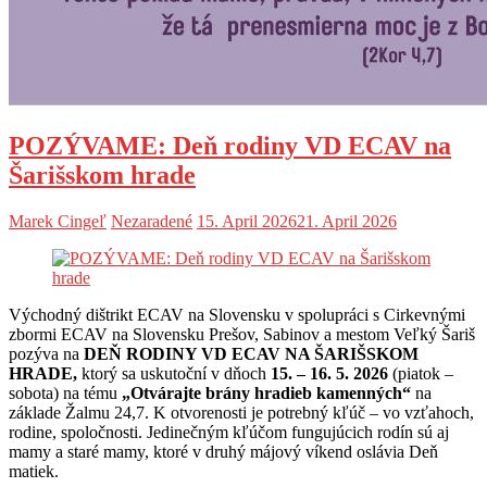
POZÝVAME: Deň rodiny VD ECAV na
Šarišskom hrade
Marek Cingeľ
Nezaradené
15. April 2026
21. April 2026
Východný dištrikt ECAV na Slovensku v spolupráci s Cirkevnými
zbormi ECAV na Slovensku Prešov, Sabinov a mestom Veľký Šariš
pozýva na
DEŇ RODINY VD ECAV NA ŠARIŠSKOM
HRADE,
ktorý sa uskutoční v dňoch
15. – 16. 5. 2026
(piatok –
sobota) na tému
„Otvárajte brány hradieb kamenných“
na
základe Žalmu 24,7. K otvorenosti je potrebný kľúč – vo vzťahoch,
rodine, spoločnosti. Jedinečným kľúčom fungujúcich rodín sú aj
mamy a staré mamy, ktoré v druhý májový víkend oslávia Deň
matiek.