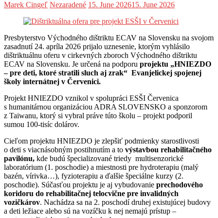
Marek Cingeľ
Nezaradené
15. June 2026
15. June 2026
Presbyterstvo Východného dištriktu ECAV na Slovensku na svojom
zasadnutí 24. apríla 2026 prijalo uznesenie, ktorým vyhlásilo
dištriktuálnu oferu v cirkevných zboroch Východného dištriktu
ECAV na Slovensku. Je určená na podporu
projektu „HNIEZDO
– pre deti, ktoré stratili sluch aj zrak“ Evanjelickej spojenej
školy internátnej v Červenici.
Projekt HNIEZDO vznikol v spolupráci ESŠI Červenica
s humanitárnou organizáciou ADRA SLOVENSKO a sponzorom
z Taiwanu, ktorý si vybral práve túto školu – projekt podporil
sumou 100-tisíc dolárov.
Cieľom projektu HNIEZDO je zlepšiť podmienky starostlivosti
o deti s viacnásobným postihnutím a to
výstavbou rehabilitačného
pavilónu,
kde budú špecializované triedy multisenzorické
laboratórium (1. poschodie) a miestnosti pre hydroterapiu (malý
bazén, vírivka…), fyzioterapiu a ďalšie špeciálne kurzy (2.
poschodie). Súčasťou projektu je aj vybudovanie
prechodového
koridoru do rehabilitačnej telocvične pre invalidných
vozičkárov
. Nachádza sa na 2. poschodí druhej existujúcej budovy
a deti ležiace alebo sú na vozíčku k nej nemajú prístup –