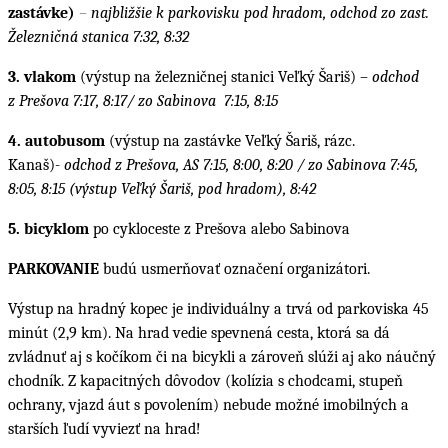
zastávke)
–
najbližšie k parkovisku pod hradom, odchod zo zast.
Železničná stanica 7:32, 8:32
3. vlakom
(výstup na železničnej stanici Veľký Šariš) –
odchod
z Prešova 7:17, 8:17/ zo Sabinova 7:15, 8:15
4. autobusom
(výstup na zastávke Veľký Šariš, rázc.
Kanaš)-
odchod z Prešova, AS 7:15, 8:00, 8:20 / zo Sabinova 7:45,
8:05, 8:15 (výstup Veľký Šariš, pod hradom), 8:42
5. bicyklom
po cykloceste z Prešova alebo Sabinova
PARKOVANIE
budú usmerňovať označení organizátori.
Výstup na hradný kopec je individuálny a trvá od parkoviska 45
minút (2,9 km). Na hrad vedie spevnená cesta, ktorá sa dá
zvládnuť aj s kočíkom či na bicykli a zároveň slúži aj ako náučný
chodník. Z kapacitných dôvodov (kolízia s chodcami, stupeň
ochrany, vjazd áut s povolením) nebude možné imobilných a
starších ľudí vyviezť na hrad!