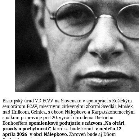
Biskupský úrad VD ECAV na Slovensku v spolupráci s Košickým
seniorátom ECAV, miestnymi cirkevnými zbormi Švedlár, Mníšek
nad Hnilcom, Gelnica, s obcou Nálepkovo a Karpatskonemeckým
spolkom pripravuje pri 120. výročí narodenia Dietricha
Bonhoeffera
spomienkové podujatie s názvom „Na oltári
pravdy a pochybností“,
ktoré sa bude konať
v nedeľu 12.
apríla 2026 v obci Nálepkovo.
Zároveň bude aj Dňom