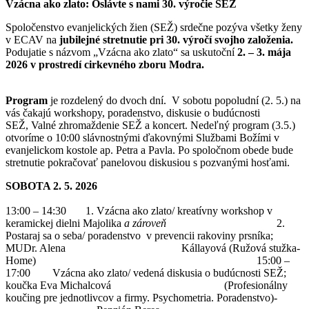
Vzácna ako zlato: Oslávte s nami 30. výročie SEŽ
Spoločenstvo evanjelických žien (SEŽ) srdečne pozýva všetky ženy
v ECAV na
jubilejné stretnutie pri 30. výročí svojho založenia.
Podujatie s názvom „Vzácna ako zlato“ sa uskutoční
2. – 3. mája
2026 v prostredí cirkevného zboru Modra.
Program
je rozdelený do dvoch dní. V sobotu popoludní (2. 5.) na
vás čakajú workshopy, poradenstvo, diskusie o budúcnosti
SEŽ, Valné zhromaždenie SEŽ a koncert. Nedeľný program (3.5.)
otvoríme o 10:00 slávnostnými ďakovnými Službami Božími v
evanjelickom kostole ap. Petra a Pavla. Po spoločnom obede bude
stretnutie pokračovať panelovou diskusiou s pozvanými hosťami.
SOBOTA 2. 5. 2026
13:00 – 14:30 1. Vzácna ako zlato/ kreatívny workshop v
keramickej dielni Majolika
a zároveň
2.
Postaraj sa o seba/ poradenstvo v prevencii rakoviny prsníka;
MUDr. Alena Kállayová (Ružová stužka-
Home) 15:00 –
17:00 Vzácna ako zlato/ vedená diskusia o budúcnosti SEŽ;
koučka Eva Michalcová (Profesionálny
koučing pre jednotlivcov a firmy. Psychometria. Poradenstvo)-