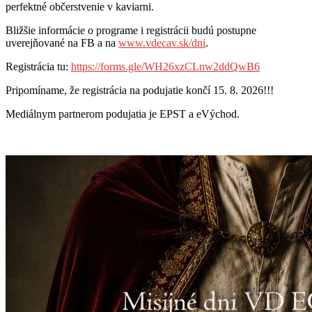
perfektné občerstvenie v kaviarni.
Bližšie informácie o programe i registrácii budú postupne
uverejňované na FB a na
www.vdecav.sk/dni
.
Registrácia tu:
https://forms.gle/WH26xzCLnw2ddQwB6
Pripomíname, že registrácia na podujatie končí 15. 8. 2026!!!
Mediálnym partnerom podujatia je EPST a eVýchod.