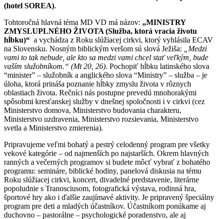
(hotel SOREA)
.
Tohtoročná hlavná téma MD VD má názov:
„MINISTRY
ZMYSLUPLNÉHO ŽIVOTA (Služba, ktorá vracia životu
hĺbku)“
a vychádza z Roku slúžiacej cirkvi, ktorý vyhlásila ECAV
na Slovensku. Nosným biblickým veršom sú slová Ježiša:
„Medzi
vami to tak nebude, ale kto sa medzi vami chcel stať veľkým, bude
vaším služobníkom.“ (Mt 20, 26)
. Pochopiť hĺbku latinského slova
“minister” – služobník a anglického slova “Ministry” – služba – je
úloha, ktorá prináša poznanie hĺbky zmyslu života v rôznych
oblastiach života. Rečníci nás postupne prevedú mnohorakými
spôsobmi kresťanskej služby v dnešnej spoločnosti i v cirkvi (cez
Ministerstvo domova, Ministerstvo budovania charakteru,
Ministerstvo uzdravenia, Ministerstvo rozsievania, Ministerstvo
svetla a Ministerstvo zmierenia).
Pripravujeme veľmi bohatý a pestrý celodenný program pre všetky
vekové kategórie – od najmenších po najstarších. Okrem hlavných
ranných a večerných programov si budete môcť vybrať z bohatého
programu: semináre, biblické hodiny, panelová diskusia na tému
Roku slúžiacej cirkvi, koncert, divadelné predstavenie, literárne
popoludnie s Tranosciusom, fotografická výstava, rodinná hra,
športové hry ako i ďalšie zaujímavé aktivity. Je pripravený špeciálny
program pre deti a mladých účastníkov. Účastníkom ponúkame aj
duchovno – pastorálne – psychologické poradenstvo, ale aj