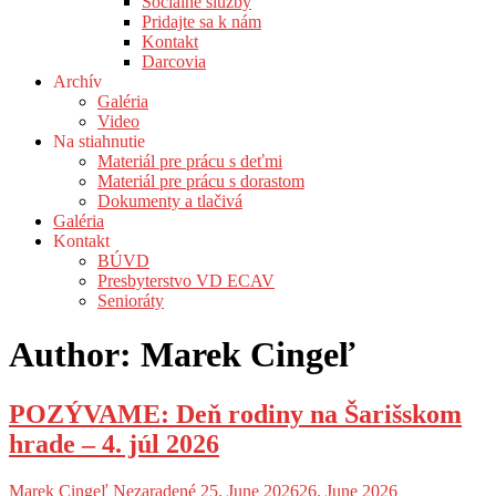
Sociálne služby
Pridajte sa k nám
Kontakt
Darcovia
Archív
Galéria
Video
Na stiahnutie
Materiál pre prácu s deťmi
Materiál pre prácu s dorastom
Dokumenty a tlačivá
Galéria
Kontakt
BÚVD
Presbyterstvo VD ECAV
Senioráty
Author:
Marek Cingeľ
POZÝVAME: Deň rodiny na Šarišskom
hrade – 4. júl 2026
Marek Cingeľ
Nezaradené
25. June 2026
26. June 2026