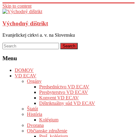
Skip to content
Východný dištrikt
Evanjelickej cirkvi a. v. na Slovensku
Menu
DOMOV
VD ECAV
Orgány
Predsedníctvo VD ECAV
Presbyterstvo VD ECAV
Konvent VD ECAV
Dištriktuálny súd VD ECAV
Štatút
História
Kolégium
Dvorana
Občianske združenie
Preš. kolégium