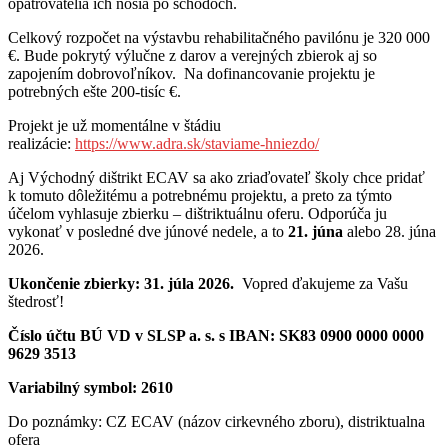
opatrovatelia ich nosia po schodoch.
Celkový rozpočet na výstavbu rehabilitačného pavilónu je 320 000
€. Bude pokrytý výlučne z darov a verejných zbierok aj so
zapojením dobrovoľníkov. Na dofinancovanie projektu je
potrebných ešte 200-tisíc €.
Projekt je už momentálne v štádiu
realizácie:
https://www.adra.sk/staviame-hniezdo/
Aj Východný dištrikt ECAV sa ako zriaďovateľ školy chce pridať
k tomuto dôležitému a potrebnému projektu, a preto za týmto
účelom vyhlasuje zbierku – dištriktuálnu oferu. Odporúča ju
vykonať v posledné dve júnové nedele, a to
21. júna
alebo 28. júna
2026.
Ukončenie zbierky: 31. júla 2026.
Vopred ďakujeme za Vašu
štedrosť!
Číslo účtu BÚ VD v SLSP a. s. s IBAN: SK83 0900 0000 0000
9629 3513
Variabilný symbol: 2610
Do poznámky: CZ ECAV (názov cirkevného zboru), distriktualna
ofera