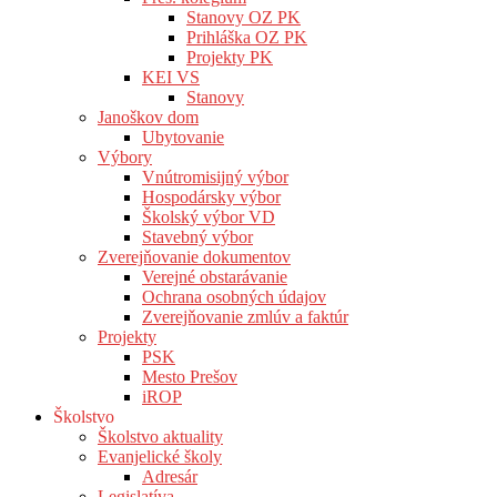
Stanovy OZ PK
Prihláška OZ PK
Projekty PK
KEI VS
Stanovy
Janoškov dom
Ubytovanie
Výbory
Vnútromisijný výbor
Hospodársky výbor
Školský výbor VD
Stavebný výbor
Zverejňovanie dokumentov
Verejné obstarávanie
Ochrana osobných údajov
Zverejňovanie zmlúv a faktúr
Projekty
PSK
Mesto Prešov
iROP
Školstvo
Školstvo aktuality
Evanjelické školy
Adresár
Legislatíva