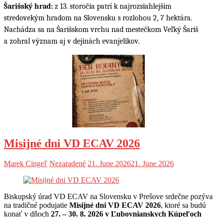
Šarišský hrad:
z 13. storočia patrí k najrozsiahlejším
stredovekým hradom na Slovensku s rozlohou 2, 7 hektára.
Nachádza sa na Šarišskom vrchu nad mestečkom Veľký Šariš
a zohral význam aj v dejinách evanjelikov.
Misijné dni VD ECAV 2026
Marek Cingeľ
Nezaradené
21. June 2026
21. June 2026
Biskupský úrad VD ECAV na Slovensku v Prešove srdečne pozýva
na tradičné podujatie
Misijné dni VD ECAV 2026
, ktoré sa budú
konať v dňoch
27. – 30. 8. 2026 v Ľubovnianskych Kúpeľoch