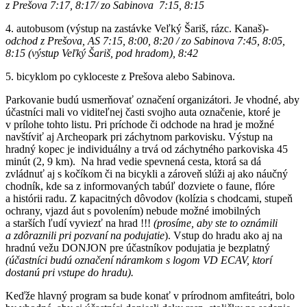
z Prešova 7:17, 8:17/ zo Sabinova 7:15, 8:15
4. autobusom (výstup na zastávke Veľký Šariš, rázc. Kanaš)-
odchod z Prešova, AS 7:15, 8:00, 8:20 / zo Sabinova 7:45, 8:05,
8:15 (výstup Veľký Šariš, pod hradom), 8:42
5. bicyklom po cykloceste z Prešova alebo Sabinova.
Parkovanie budú usmerňovať označení organizátori. Je vhodné, aby
účastníci mali vo viditeľnej časti svojho auta označenie, ktoré je
v prílohe tohto listu. Pri príchode či odchode na hrad je možné
navštíviť aj Archeopark pri záchytnom parkovisku. Výstup na
hradný kopec je individuálny a trvá od záchytného parkoviska 45
minút (2, 9 km). Na hrad vedie spevnená cesta, ktorá sa dá
zvládnuť aj s kočíkom či na bicykli a zároveň slúži aj ako náučný
chodník, kde sa z informovaných tabúľ dozviete o faune, flóre
a histórii radu. Z kapacitných dôvodov (kolízia s chodcami, stupeň
ochrany, vjazd áut s povolením) nebude možné imobilných
a starších ľudí vyviezť na hrad !!!
(prosíme, aby ste to oznámili
a zdôraznili pri pozvaní na podujatie
). Vstup do hradu ako aj na
hradnú vežu DONJON pre účastníkov podujatia je bezplatný
(účastníci budú označení náramkom s logom VD ECAV, ktorí
dostanú pri vstupe do hradu).
Keďže hlavný program sa bude konať v prírodnom amfiteátri, bolo