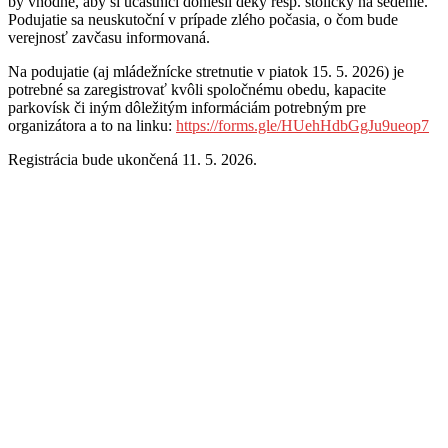
by vhodné, aby si účastníci doniesli deky resp. stoličky na sedenie.
Podujatie sa neuskutoční v prípade zlého počasia, o čom bude
verejnosť zavčasu informovaná.
Na podujatie (aj mládežnícke stretnutie v piatok 15. 5. 2026) je
potrebné sa zaregistrovať kvôli spoločnému obedu, kapacite
parkovísk či iným dôležitým informáciám potrebným pre
organizátora a to na linku:
https://forms.gle/HUehHdbGgJu9ueop7
Registrácia bude ukončená 11. 5. 2026.