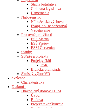
Štátna legislatíva
Cirkevná legislatíva
Usmernenia
Náboženstvo
Náboženská výchova
Evanj. a.v. náboženstvá
Vzdelávanie
Pracovné príležitosti
ESŠ Martin
ESŠ Prešov
ESŠI Červenica
Štatúty
Súťaže a projekty
Projekty škôl
PSK
Biblická olympiáda
Školský výbor VD
eVýchod
Charakteristika
Diakonia
Diakonický domov ELIM
Úvod
Budova
Projekt rekonštrukcie