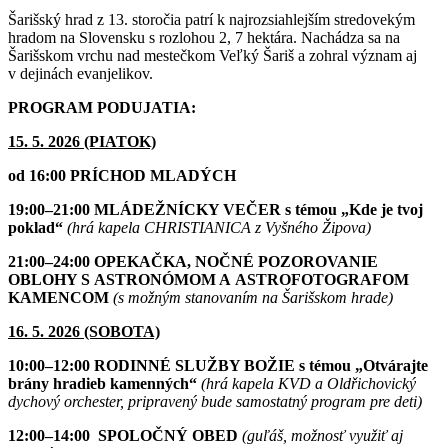
Šarišský hrad z 13. storočia patrí k najrozsiahlejším stredovekým
hradom na Slovensku s rozlohou 2, 7 hektára. Nachádza sa na
Šarišskom vrchu nad mestečkom Veľký Šariš a zohral význam aj
v dejinách evanjelikov.
PROGRAM PODUJATIA:
15. 5. 2026 (PIATOK)
od 16:00 PRÍCHOD MLADÝCH
19:00–21:00 MLÁDEŽNÍCKY VEČER s témou „Kde je tvoj
poklad“
(hrá kapela CHRISTIANICA z Vyšného Žipova)
21:00–24:00 OPEKAČKA, NOČNÉ POZOROVANIE
OBLOHY S ASTRONÓMOM A ASTROFOTOGRAFOM
KAMENCOM
(s možným stanovaním na Šarišskom hrade)
16. 5. 2026 (SOBOTA)
10:00–12:00 RODINNÉ SLUŽBY BOŽIE s témou „Otvárajte
brány hradieb kamenných“
(hrá kapela KVD a Oldřichovický
dychový orchester, pripravený bude samostatný program pre deti)
12:00–14:00 SPOLOČNÝ OBED
(guľáš, možnosť využiť aj