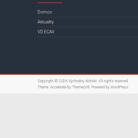
Domov
Aktuality
VD ECAV
Copyright © 2026
Východný dištrikt
. All rights reserved.
Theme:
Accelerate
by ThemeGrill. Powered by
WordPress
.