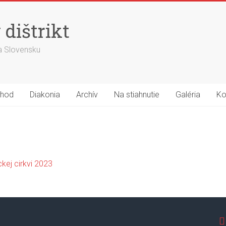
dištrikt
 na Slovensku
hod
Diakonia
Archív
Na stiahnutie
Galéria
Ko
ckej cirkvi 2023