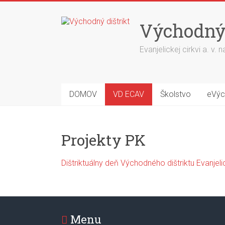
Skip
to
Východný 
content
Evanjelickej cirkvi a. v.
DOMOV
VD ECAV
Školstvo
eVýc
Projekty PK
Dištriktuálny deň Východného dištriktu Evanjeli
Menu