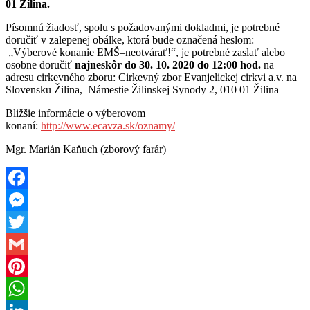
01 Žilina.
Písomnú žiadosť, spolu s požadovanými dokladmi, je potrebné
doručiť v zalepenej obálke, ktorá bude označená heslom:
„Výberové konanie EMŠ–neotvárať!“, je potrebné zaslať alebo
osobne doručiť
najneskôr do 30. 10. 2020 do 12:00 hod.
na
adresu cirkevného zboru: Cirkevný zbor Evanjelickej cirkvi a.v. na
Slovensku Žilina, Námestie Žilinskej Synody 2, 010 01 Žilina
Bližšie informácie o výberovom
konaní:
http://www.ecavza.sk/oznamy/
Mgr. Marián Kaňuch (zborový farár)
Facebook
Messenger
Twitter
Gmail
Pinterest