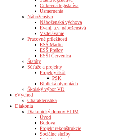
Cirkevná legislatíva
Usmernenia
Náboženstvo
Náboženská výchova
Evanj. a.v. náboženstvá
Vzdelávanie
Pracovné príležitosti
ESŠ Martin
ESŠ Prešov
ESŠI Červenica
Štatúty
Súťaže a projekty
Projekty škôl
PSK
Biblická olympiáda
Školský výbor VD
eVýchod
Charakteristika
Diakonia
Diakonický domov ELIM
Úvod
Budova
Projekt rekonštrukcie
Sociálne služby