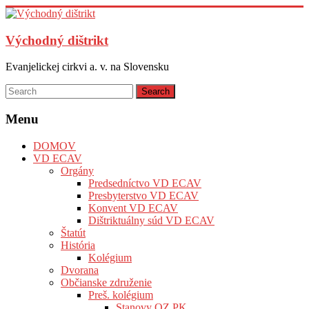
Skip
to
content
Východný dištrikt
Evanjelickej cirkvi a. v. na Slovensku
Menu
DOMOV
VD ECAV
Orgány
Predsedníctvo VD ECAV
Presbyterstvo VD ECAV
Konvent VD ECAV
Dištriktuálny súd VD ECAV
Štatút
História
Kolégium
Dvorana
Občianske združenie
Preš. kolégium
Stanovy OZ PK