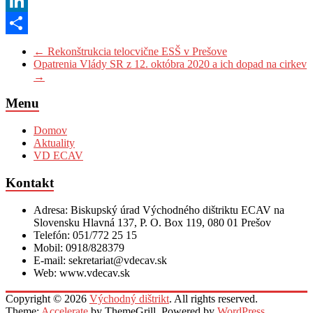
WhatsApp
LinkedIn
Share
←
Rekonštrukcia telocvične ESŠ v Prešove
Opatrenia Vlády SR z 12. októbra 2020 a ich dopad na cirkev
→
Menu
Domov
Aktuality
VD ECAV
Kontakt
Adresa: Biskupský úrad Východného dištriktu ECAV na
Slovensku Hlavná 137, P. O. Box 119, 080 01 Prešov
Telefón: 051/772 25 15
Mobil: 0918/828379
E-mail: sekretariat@vdecav.sk
Web: www.vdecav.sk
Copyright © 2026
Východný dištrikt
. All rights reserved.
Theme:
Accelerate
by ThemeGrill. Powered by
WordPress
.