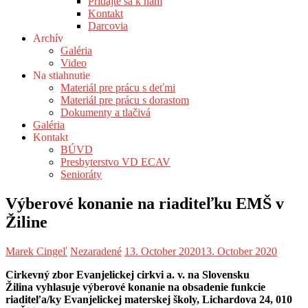
Pridajte sa k nám
Kontakt
Darcovia
Archív
Galéria
Video
Na stiahnutie
Materiál pre prácu s deťmi
Materiál pre prácu s dorastom
Dokumenty a tlačivá
Galéria
Kontakt
BÚVD
Presbyterstvo VD ECAV
Senioráty
Výberové konanie na riaditeľku EMŠ v
Žiline
Marek Cingeľ
Nezaradené
13. October 2020
13. October 2020
Cirkevný zbor Evanjelickej cirkvi a. v. na Slovensku
Žilina
vyhlasuje
výberové konanie na obsadenie funkcie
riaditeľa/ky
Evanjelickej materskej školy, Lichardova 24, 010