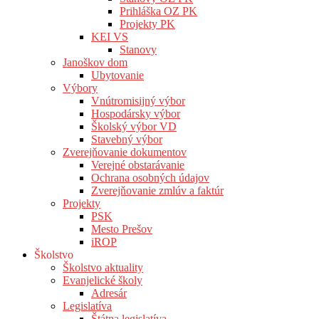
Prihláška OZ PK
Projekty PK
KEI VS
Stanovy
Janoškov dom
Ubytovanie
Výbory
Vnútromisijný výbor
Hospodársky výbor
Školský výbor VD
Stavebný výbor
Zverejňovanie dokumentov
Verejné obstarávanie
Ochrana osobných údajov
Zverejňovanie zmlúv a faktúr
Projekty
PSK
Mesto Prešov
iROP
Školstvo
Školstvo aktuality
Evanjelické školy
Adresár
Legislatíva
Štátna legislatíva