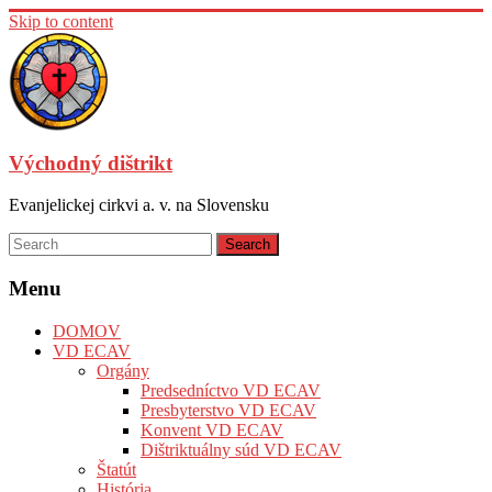
Skip to content
Východný dištrikt
Evanjelickej cirkvi a. v. na Slovensku
Menu
DOMOV
VD ECAV
Orgány
Predsedníctvo VD ECAV
Presbyterstvo VD ECAV
Konvent VD ECAV
Dištriktuálny súd VD ECAV
Štatút
História