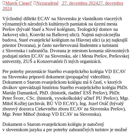
Marek Cingeľ
Nezaradené
27. decembra 2024
27. decembra
2024
Východný dištrikt ECAV na Slovensku je vlastníkom viacerých
významných národných kultúrnych pamiatok na území mesta
Prešov (bývalé Staré a Nové kolégium, Teologický domov na
Jarkovej ulici, Konvikt na Baštovej ulici). Najmä najvzácnejšia
budova, Staré evanjelické kolégium na Hlavnej ulici (a jej najkrajší
priestor Dvorana), je často navštevovaná študentmi a turistami
z Slovenska i zahraničia. Dvorana je miestom konania slávnostných
podujatí nielen ECAV na Slovensku, ale i Mesta Prešov, Prešovskej
univerzity, ZUŠ a Konzervatórii či iných organizácii.
Pre potreby prezentácie Starého evanjelického kolégia VD ECAV
na Slovensku pripravil dokument (propagačný videofilm).
Dokument o Starom evanjelickom kolégiu má 6 častí, v ktorých
divákov sprevádzajú históriou Starého evanjelického kolégia PhDr.
Marián Damankoš, PhD. (historik, riaditeľ ESŠ Prešov), PhDr.
Peter Švorc, CSc. (historik, vysokoškolský učiteľ PU Prešov), Mgr.
Miloš Kožlej (archivár, BÚ VD ECAV), Ing. Jozef Oráč (bývalý
zborový dozorca Cirkevného zboru ECAV na Slovensku Prešov),
Mgr. Peter Mihoč (biskup VD ECAV na Slovensku).
Dokument o Starom evanjelickom kolégiu je natočený
v slovenskom jazyku a pre potreby zahraničných turistov je možné