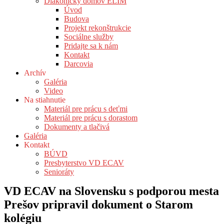
Diakonický domov ELIM
Úvod
Budova
Projekt rekonštrukcie
Sociálne služby
Pridajte sa k nám
Kontakt
Darcovia
Archív
Galéria
Video
Na stiahnutie
Materiál pre prácu s deťmi
Materiál pre prácu s dorastom
Dokumenty a tlačivá
Galéria
Kontakt
BÚVD
Presbyterstvo VD ECAV
Senioráty
VD ECAV na Slovensku s podporou mesta
Prešov pripravil dokument o Starom
kolégiu