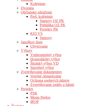
Kolégium
Dvorana
Občianske združenie
Preš. kolégium
Stanovy OZ PK
Prihláška OZ PK
Projekty PK
KEI VS
Stanovy
Janoškov dom
Ubytovanie
Výbory
Vnútromisijný výbor
Hospodársky výbor
Školský výbor VD
Stavebný výbor
Zverejňovanie dokumentov
Verejné obstarávanie
Ochrana osobných údajov
Zverejňovanie zmlúv a faktúr
Projekty
PSK
Mesto Prešov
iROP
Školstvo