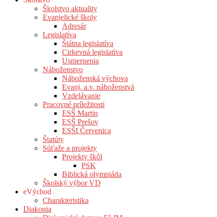
Školstvo aktuality
Evanjelické školy
Adresár
Legislatíva
Štátna legislatíva
Cirkevná legislatíva
Usmernenia
Náboženstvo
Náboženská výchova
Evanj. a.v. náboženstvá
Vzdelávanie
Pracovné príležitosti
ESŠ Martin
ESŠ Prešov
ESŠI Červenica
Štatúty
Súťaže a projekty
Projekty škôl
PSK
Biblická olympiáda
Školský výbor VD
eVýchod
Charakteristika
Diakonia