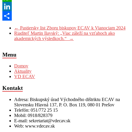
WhatsApp
LinkedIn
Share
←
Pastiersky list Zboru biskupov ECAV k Vianociam 2024
Riaditeľ Martin Ilavský: „Viac záleží na vzťahoch ako
akademických výsledkoch.“
→
Menu
Domov
Aktuality
VD ECAV
Kontakt
Adresa: Biskupský úrad Východného dištriktu ECAV na
Slovensku Hlavná 137, P. O. Box 119, 080 01 Prešov
Telefón: 051/772 25 15
Mobil: 0918/828379
E-mail: sekretariat@vdecav.sk
Web: www.vdecav.sk