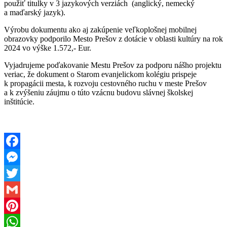
použiť titulky v 3 jazykových verziách (anglický, nemecký
a maďarský jazyk).
Výrobu dokumentu ako aj zakúpenie veľkoplošnej mobilnej
obrazovky podporilo Mesto Prešov z dotácie v oblasti kultúry na rok
2024 vo výške 1.572,- Eur.
Vyjadrujeme poďakovanie Mestu Prešov za podporu nášho projektu
veriac, že dokument o Starom evanjelickom kolégiu prispeje
k propagácii mesta, k rozvoju cestovného ruchu v meste Prešov
a k zvýšeniu záujmu o túto vzácnu budovu slávnej školskej
inštitúcie.
Facebook
Messenger
Twitter
Gmail
Pinterest