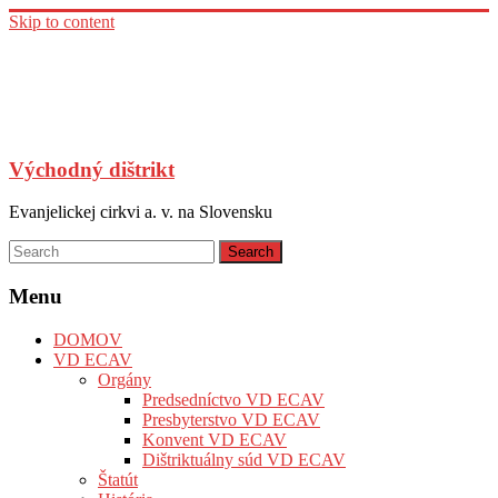
Skip to content
Východný dištrikt
Evanjelickej cirkvi a. v. na Slovensku
Menu
DOMOV
VD ECAV
Orgány
Predsedníctvo VD ECAV
Presbyterstvo VD ECAV
Konvent VD ECAV
Dištriktuálny súd VD ECAV
Štatút