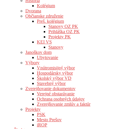
História
Kolégium
Dvorana
Občianske združenie
Preš. kolégium
Stanovy OZ PK
Prihláška OZ PK
Projekty PK
KEI VS
Stanovy
Janoškov dom
Ubytovanie
Výbory
Vnútromisijný výbor
Hospodársky výbor
Školský výbor VD
Stavebný výbor
Zverejňovanie dokumentov
Verejné obstarávanie
Ochrana osobných údajov
Zverejňovanie zmlúv a faktúr
Projekty
PSK
Mesto Prešov
iROP