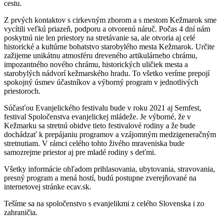
cestu.
Z prvých kontaktov s cirkevným zborom a s mestom Kežmarok sme
vycítili veľkú priazeň, podporu a otvorenú náruč. Počas 4 dní nám
poskytnú nie len priestory na stretávanie sa, ale otvoria aj celé
historické a kultúrne bohatstvo starobylého mesta Kežmarok. Určite
zažijeme unikátnu atmosféru dreveného artikulárneho chrámu,
impozantného nového chrámu, historických uličiek mesta a
starobylých nádvorí kežmarského hradu. To všetko veríme prepojí
spokojný úsmev účastníkov a výborný program v jednotlivých
priestoroch.
Súčasťou Evanjelického festivalu bude v roku 2021 aj Semfest,
festival Spoločenstva evanjelickej mládeže. Je výborné, že v
Kežmarku sa stretnú obidve tieto festivalové rodiny a že bude
dochádzať k prepájaniu programov a vzájomným medzigeneračným
stretnutiam. V rámci celého tohto živého mraveniska bude
samozrejme priestor aj pre mladé rodiny s deťmi.
Všetky informácie ohľadom prihlasovania, ubytovania, stravovania,
presný program a mená hostí, budú postupne zverejňované na
internetovej stránke ecav.sk.
Tešíme sa na spoločenstvo s evanjelikmi z celého Slovenska i zo
zahraničia.