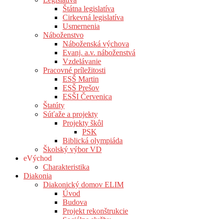
Štátna legislatíva
Cirkevná legislatíva
Usmernenia
Náboženstvo
Náboženská výchova
Evanj. a.v. náboženstvá
Vzdelávanie
Pracovné príležitosti
ESŠ Martin
ESŠ Prešov
ESŠI Červenica
Štatúty
Súťaže a projekty
Projekty škôl
PSK
Biblická olympiáda
Školský výbor VD
eVýchod
Charakteristika
Diakonia
Diakonický domov ELIM
Úvod
Budova
Projekt rekonštrukcie