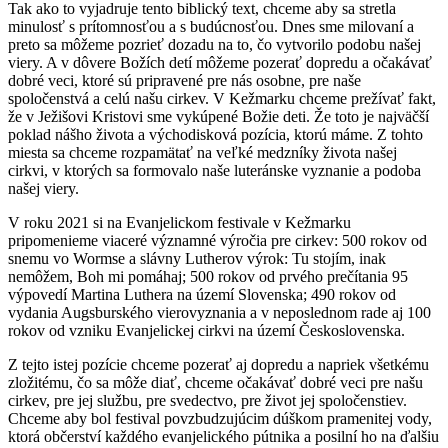
Tak ako to vyjadruje tento biblický text, chceme aby sa stretla
minulosť s prítomnosťou a s budúcnosťou. Dnes sme milovaní a
preto sa môžeme pozrieť dozadu na to, čo vytvorilo podobu našej
viery. A v dôvere Božích detí môžeme pozerať dopredu a očakávať
dobré veci, ktoré sú pripravené pre nás osobne, pre naše
spoločenstvá a celú našu cirkev. V Kežmarku chceme prežívať fakt,
že v Ježišovi Kristovi sme vykúpené Božie deti. Že toto je najväčší
poklad nášho života a východisková pozícia, ktorú máme. Z tohto
miesta sa chceme rozpamätať na veľké medzníky života našej
cirkvi, v ktorých sa formovalo naše luteránske vyznanie a podoba
našej viery.
V roku 2021 si na Evanjelickom festivale v Kežmarku
pripomenieme viaceré významné výročia pre cirkev: 500 rokov od
snemu vo Wormse a slávny Lutherov výrok: Tu stojím, inak
nemôžem, Boh mi pomáhaj; 500 rokov od prvého prečítania 95
výpovedí Martina Luthera na území Slovenska; 490 rokov od
vydania Augsburského vierovyznania a v neposlednom rade aj 100
rokov od vzniku Evanjelickej cirkvi na území Československa.
Z tejto istej pozície chceme pozerať aj dopredu a napriek všetkému
zložitému, čo sa môže diať, chceme očakávať dobré veci pre našu
cirkev, pre jej službu, pre svedectvo, pre život jej spoločenstiev.
Chceme aby bol festival povzbudzujúcim dúškom pramenitej vody,
ktorá občerství každého evanjelického pútnika a posilní ho na ďalšiu