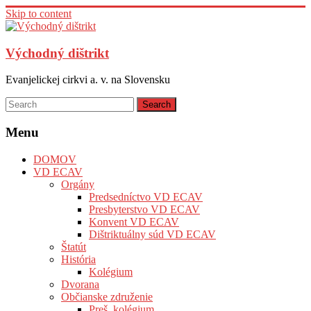
Skip to content
Východný dištrikt
Evanjelickej cirkvi a. v. na Slovensku
Menu
DOMOV
VD ECAV
Orgány
Predsedníctvo VD ECAV
Presbyterstvo VD ECAV
Konvent VD ECAV
Dištriktuálny súd VD ECAV
Štatút
História
Kolégium
Dvorana
Občianske združenie
Preš. kolégium