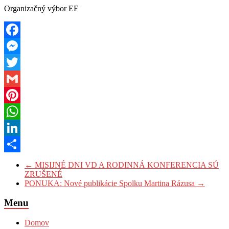
Organizačný výbor EF
Facebook
Messenger
Twitter
Gmail
Pinterest
WhatsApp
LinkedIn
Share
←
MISIJNÉ DNI VD A RODINNÁ KONFERENCIA SÚ
ZRUŠENÉ
PONUKA: Nové publikácie Spolku Martina Rázusa
→
Menu
Domov