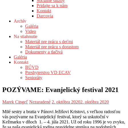
Sociálne služby
Pridajte sa k nám
Kontakt
Darcovia
Archív
Galéria
Video
Na stiahnutie
Materiál pre prácu s deťmi
Materiál pre prácu s dorastom
Dokumenty a tlačivá
Galéria
Kontakt
BÚVD
Presbyterstvo VD ECAV
Senioráty
POZÝVAME: Evanjelický festival 2021
Marek Cingeľ
Nezaradené
2. októbra 2020
2. októbra 2020
Milé sestry a bratia v Pánovi Ježišovi Kristovi, s veľkou radosťou
vás pozývame na Evanjelický festival, ktorý sa uskutoční v
Kežmarku v dňoch 1. – 4. júla 2021. Už od roku 1996 je vo zvyku,
že sa naša evanjelická rodina pravidelne stretáva na podobných