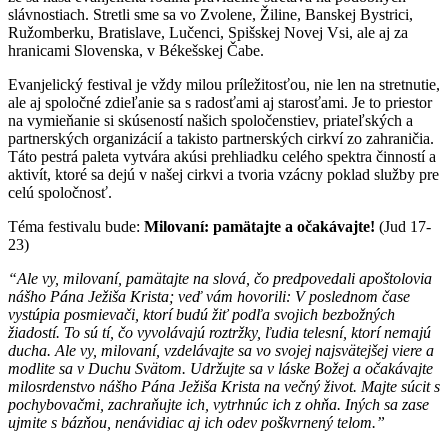
slávnostiach. Stretli sme sa vo Zvolene, Žiline, Banskej Bystrici,
Ružomberku, Bratislave, Lučenci, Spišskej Novej Vsi, ale aj za
hranicami Slovenska, v Békešskej Čabe.
Evanjelický festival je vždy milou príležitosťou, nie len na stretnutie,
ale aj spoločné zdieľanie sa s radosťami aj starosťami. Je to priestor
na vymieňanie si skúseností našich spoločenstiev, priateľských a
partnerských organizácií a takisto partnerských cirkví zo zahraničia.
Táto pestrá paleta vytvára akúsi prehliadku celého spektra činností a
aktivít, ktoré sa dejú v našej cirkvi a tvoria vzácny poklad služby pre
celú spoločnosť.
Téma festivalu bude:
Milovaní: pamätajte a očakávajte!
(Jud 17-
23)
“Ale vy, milovaní, pamätajte na slová, čo predpovedali apoštolovia
nášho Pána Ježiša Krista; veď vám hovorili: V poslednom čase
vystúpia posmievači, ktorí budú žiť podľa svojich bezbožných
žiadostí. To sú tí, čo vyvolávajú roztržky, ľudia telesní, ktorí nemajú
ducha. Ale vy, milovaní, vzdelávajte sa vo svojej najsvätejšej viere a
modlite sa v Duchu Svätom. Udržujte sa v láske Božej a očakávajte
milosrdenstvo nášho Pána Ježiša Krista na večný život. Majte súcit s
pochybovačmi, zachraňujte ich, vytrhnúc ich z ohňa. Iných sa zase
ujmite s bázňou, nenávidiac aj ich odev poškvrnený telom.”