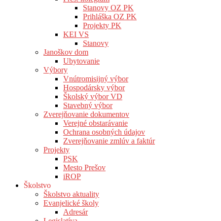
Stanovy OZ PK
Prihláška OZ PK
Projekty PK
KEI VS
Stanovy
Janoškov dom
Ubytovanie
Výbory
Vnútromisijný výbor
Hospodársky výbor
Školský výbor VD
Stavebný výbor
Zverejňovanie dokumentov
Verejné obstarávanie
Ochrana osobných údajov
Zverejňovanie zmlúv a faktúr
Projekty
PSK
Mesto Prešov
iROP
Školstvo
Školstvo aktuality
Evanjelické školy
Adresár
Legislatíva