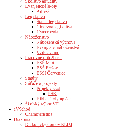
Školstvo aktuality
Evanjelické školy
Adresár
Legislatíva
Štátna legislatíva
Cirkevná legislatíva
Usmernenia
Náboženstvo
Náboženská výchova
Evanj. a.v. náboženstvá
Vzdelávanie
Pracovné príležitosti
ESŠ Martin
ESŠ Prešov
ESŠI Červenica
Štatúty
Súťaže a projekty
Projekty škôl
PSK
Biblická olympiáda
Školský výbor VD
eVýchod
Charakteristika
Diakonia
Diakonický domov ELIM