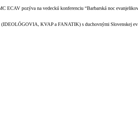
 EMC ECAV pozýva na vedeckú konferenciu “Barbarská noc evanjelikov”
ocesov (IDEOLÓGOVIA, KVAP a FANATIK) s duchovnými Slovenskej evanj