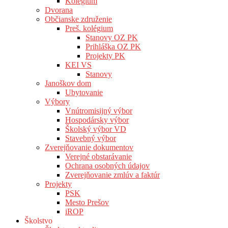
Kolégium
Dvorana
Občianske združenie
Preš. kolégium
Stanovy OZ PK
Prihláška OZ PK
Projekty PK
KEI VS
Stanovy
Janoškov dom
Ubytovanie
Výbory
Vnútromisijný výbor
Hospodársky výbor
Školský výbor VD
Stavebný výbor
Zverejňovanie dokumentov
Verejné obstarávanie
Ochrana osobných údajov
Zverejňovanie zmlúv a faktúr
Projekty
PSK
Mesto Prešov
iROP
Školstvo