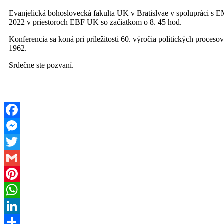
Evanjelická bohoslovecká fakulta UK v Bratislvae v spolupráci s
2022 v priestoroch EBF UK so začiatkom o 8. 45 hod.
Konferencia sa koná pri príležitosti 60. výročia politických pr
1962.
Srdečne ste pozvaní.
Facebook
Messenger
Twitter
Gmail
Pinterest
WhatsApp
LinkedIn