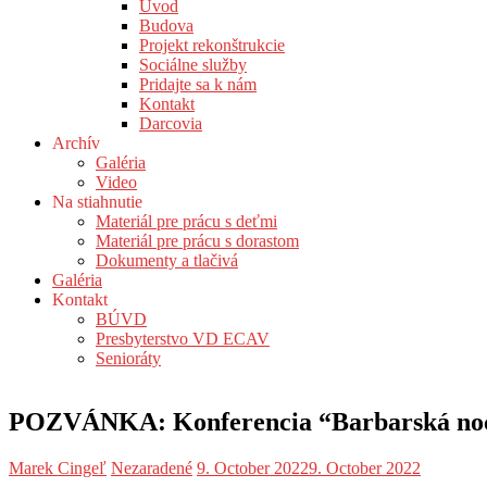
Úvod
Budova
Projekt rekonštrukcie
Sociálne služby
Pridajte sa k nám
Kontakt
Darcovia
Archív
Galéria
Video
Na stiahnutie
Materiál pre prácu s deťmi
Materiál pre prácu s dorastom
Dokumenty a tlačivá
Galéria
Kontakt
BÚVD
Presbyterstvo VD ECAV
Senioráty
POZVÁNKA: Konferencia “Barbarská noc
Marek Cingeľ
Nezaradené
9. October 2022
9. October 2022