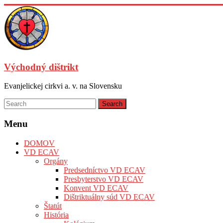
Východný dištrikt
Evanjelickej cirkvi a. v. na Slovensku
Menu
DOMOV
VD ECAV
Orgány
Predsedníctvo VD ECAV
Presbyterstvo VD ECAV
Konvent VD ECAV
Dištriktuálny súd VD ECAV
Štatút
História