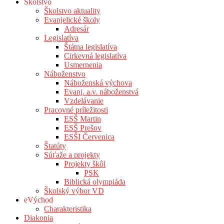
Školstvo
Školstvo aktuality
Evanjelické školy
Adresár
Legislatíva
Štátna legislatíva
Cirkevná legislatíva
Usmernenia
Náboženstvo
Náboženská výchova
Evanj. a.v. náboženstvá
Vzdelávanie
Pracovné príležitosti
ESŠ Martin
ESŠ Prešov
ESŠI Červenica
Štatúty
Súťaže a projekty
Projekty škôl
PSK
Biblická olympiáda
Školský výbor VD
eVýchod
Charakteristika
Diakonia