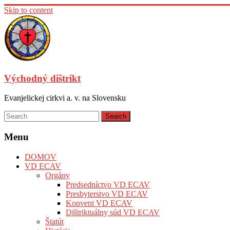
Skip to content
Východný dištrikt
Evanjelickej cirkvi a. v. na Slovensku
Menu
DOMOV
VD ECAV
Orgány
Predsedníctvo VD ECAV
Presbyterstvo VD ECAV
Konvent VD ECAV
Dištriktuálny súd VD ECAV
Štatút