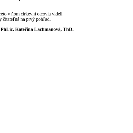
eto v ňom cirkevní otcovia videli
 čitateľná na prvý pohľad.
a
PhLic. Kateřina Lachmanová, ThD.