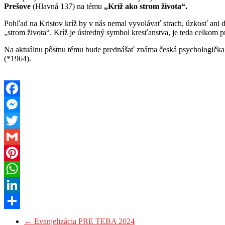
Prešove
(Hlavná 137) na tému
„Kríž ako strom života“.
Pohľad na Kristov kríž by v nás nemal vyvolávať strach, úzkosť ani d
„strom života“. Kríž je ústredný symbol kresťanstva, je teda
celkom pr
Na aktuálnu pôstnu tému bude prednášať známa česká psychologička
(*1964).
Facebook
Messenger
Twitter
Gmail
Pinterest
WhatsApp
LinkedIn
Share
←
Evanjelizácia PRE TEBA 2024