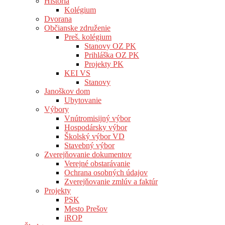
História
Kolégium
Dvorana
Občianske združenie
Preš. kolégium
Stanovy OZ PK
Prihláška OZ PK
Projekty PK
KEI VS
Stanovy
Janoškov dom
Ubytovanie
Výbory
Vnútromisijný výbor
Hospodársky výbor
Školský výbor VD
Stavebný výbor
Zverejňovanie dokumentov
Verejné obstarávanie
Ochrana osobných údajov
Zverejňovanie zmlúv a faktúr
Projekty
PSK
Mesto Prešov
iROP