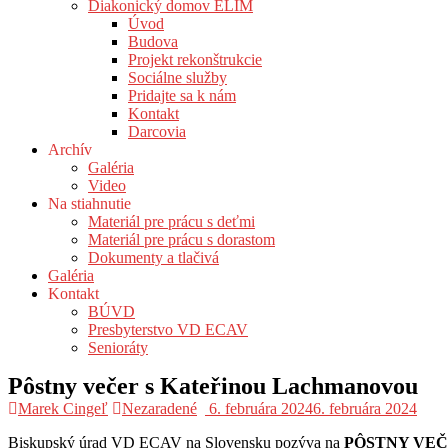
Diakonický domov ELIM
Úvod
Budova
Projekt rekonštrukcie
Sociálne služby
Pridajte sa k nám
Kontakt
Darcovia
Archív
Galéria
Video
Na stiahnutie
Materiál pre prácu s deťmi
Materiál pre prácu s dorastom
Dokumenty a tlačivá
Galéria
Kontakt
BÚVD
Presbyterstvo VD ECAV
Senioráty
Pôstny večer s Kateřinou Lachmanovou
Marek Cingeľ
Nezaradené
6. februára 2024
6. februára 2024
Biskupský úrad VD ECAV na Slovensku pozýva na
PÔSTNY VE