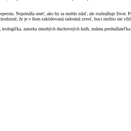
epresiu. Neprináša smrť, ako by sa mohlo zdať, ale rozhojňuje život. Pr
irodzené, že je v ňom zakódovaná radostná zvesť, hoci možno nie vždy
, teologička, autorka mnohých duchovných kníh, známa prednášateľk