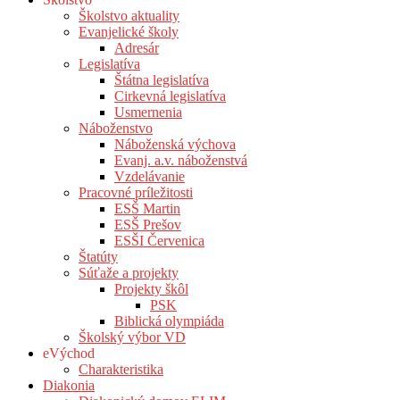
Školstvo aktuality
Evanjelické školy
Adresár
Legislatíva
Štátna legislatíva
Cirkevná legislatíva
Usmernenia
Náboženstvo
Náboženská výchova
Evanj. a.v. náboženstvá
Vzdelávanie
Pracovné príležitosti
ESŠ Martin
ESŠ Prešov
ESŠI Červenica
Štatúty
Súťaže a projekty
Projekty škôl
PSK
Biblická olympiáda
Školský výbor VD
eVýchod
Charakteristika
Diakonia