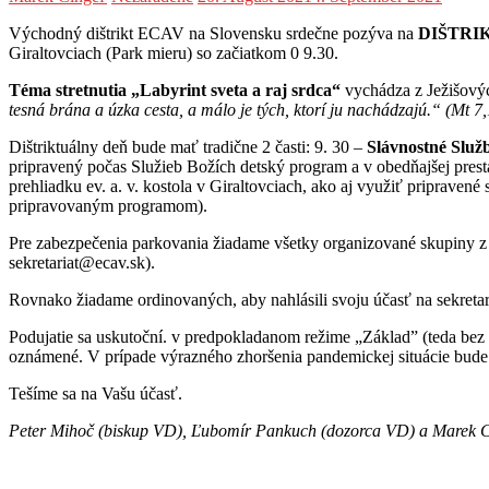
Východný dištrikt ECAV na Slovensku srdečne pozýva na
DIŠTRI
Giraltovciach (Park mieru) so začiatkom 0 9.30.
Téma stretnutia „Labyrint sveta a raj srdca“
vychádza z Ježišový
tesná brána a úzka cesta, a málo je tých, ktorí ju nachádzajú.“ (Mt 7
Dištriktuálny deň bude mať tradične 2 časti: 9. 30 –
Slávnostné Služ
pripravený počas Služieb Božích detský program a v obedňajšej pres
prehliadku ev. a. v. kostola v Giraltovciach, ako aj využiť pripraven
pripravovaným programom).
Pre zabezpečenia parkovania žiadame všetky organizované skupiny z ci
sekretariat@ecav.sk).
Rovnako žiadame ordinovaných, aby nahlásili svoju účasť na sekretari
Podujatie sa uskutoční. v predpokladanom režime „Základ” (teda bez
oznámené. V prípade výrazného zhoršenia pandemickej situácie bude s
Tešíme sa na Vašu účasť.
Peter Mihoč (biskup VD), Ľubomír Pankuch (dozorca VD) a Marek 