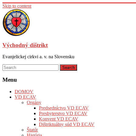
Skip to content
Východný dištrikt
Evanjelickej cirkvi a. v. na Slovensku
Menu
DOMOV
VD ECAV
Orgány
Predsedníctvo VD ECAV
Presbyterstvo VD ECAV
Konvent VD ECAV
Dištriktuálny súd VD ECAV
Štatút
História