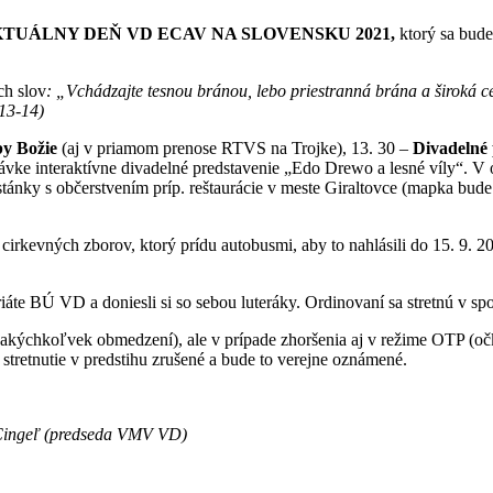
KTUÁLNY DEŇ VD ECAV NA SLOVENSKU 2021,
ktorý sa bude
ch slov
: „Vchádzajte tesnou bránou, lebo priestranná brána a široká ce
,13-14)
by Božie
(aj v priamom prenose RTVS na Trojke), 13. 30 –
Divadelné
távke interaktívne divadelné predstavenie „Edo Drewo a lesné víly“. 
é stánky s občerstvením príp. reštaurácie v meste Giraltovce (mapka bude
rkevných zborov, ktorý prídu autobusmi, aby to nahlásili do 15. 9. 20
áte BÚ VD a doniesli si so sebou luteráky. Ordinovaní sa stretnú v sp
 akýchkoľvek obmedzení), ale v prípade zhoršenia aj v režime OTP (o
tretnutie v predstihu zrušené a bude to verejne oznámené.
Cingeľ (predseda VMV VD)