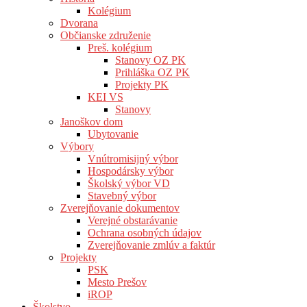
Kolégium
Dvorana
Občianske združenie
Preš. kolégium
Stanovy OZ PK
Prihláška OZ PK
Projekty PK
KEI VS
Stanovy
Janoškov dom
Ubytovanie
Výbory
Vnútromisijný výbor
Hospodársky výbor
Školský výbor VD
Stavebný výbor
Zverejňovanie dokumentov
Verejné obstarávanie
Ochrana osobných údajov
Zverejňovanie zmlúv a faktúr
Projekty
PSK
Mesto Prešov
iROP
Školstvo