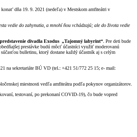
 konat’ dňa 19. 9. 2021 (nedeľa) v Mestskom amfiteátri v
sta vedie do zahynutia, a mnohí ňou vchádzajú; ale do života vedie
 predstavenie divadla Exodus „Tajomný labyrint“
. Pre deti bude
V obedňajšej prestávke budú môcť účastníci využiť moderovanú
 súčasťou bulletinu, ktorý dostane každý účastník aj s celým
21 na sekretariáte BÚ VD (tel.: +421 51/772 25 15; e- mail:
oločenskej miestnosti vedľa amfiteátra podľa pokynov organizátorov.
čkovaní, testovaní, po prekonaní COVID-19), čo bude vopred