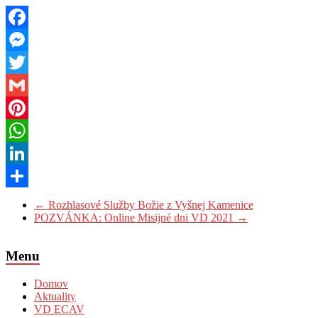
Facebook
Messenger
Twitter
Gmail
Pinterest
WhatsApp
LinkedIn
Share
←
Rozhlasové Služby Božie z Vyšnej Kamenice
POZVÁNKA: Online Misijné dni VD 2021
→
Menu
Domov
Aktuality
VD ECAV