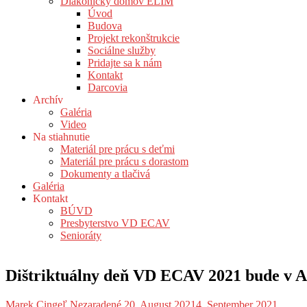
Diakonický domov ELIM
Úvod
Budova
Projekt rekonštrukcie
Sociálne služby
Pridajte sa k nám
Kontakt
Darcovia
Archív
Galéria
Video
Na stiahnutie
Materiál pre prácu s deťmi
Materiál pre prácu s dorastom
Dokumenty a tlačivá
Galéria
Kontakt
BÚVD
Presbyterstvo VD ECAV
Senioráty
Dištriktuálny deň VD ECAV 2021 bude v Am
Marek Cingeľ
Nezaradené
20. August 2021
4. September 2021