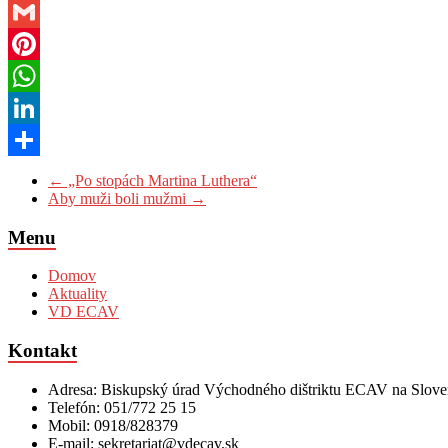
Twitter
Gmail
Pinterest
WhatsApp
LinkedIn
Share
←
„Po stopách Martina Luthera“
Aby muži boli mužmi
→
Menu
Domov
Aktuality
VD ECAV
Kontakt
Adresa: Biskupský úrad Východného dištriktu ECAV na Sloven
Telefón: 051/772 25 15
Mobil: 0918/828379
E-mail: sekretariat@vdecav.sk