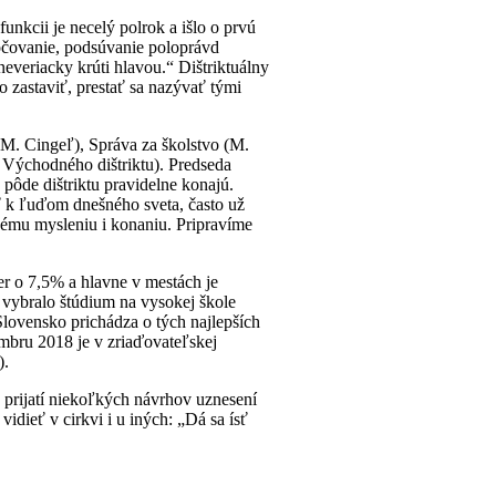
unkcii je necelý polrok a išlo o prvú
sočovanie, podsúvanie poloprávd
neveriacky krúti hlavou.“ Dištriktuálny
o zastaviť, prestať sa nazývať tými
M. Cingeľ), Správa za školstvo (M.
u Východného dištriktu). Predseda
pôde dištriktu pravidelne konajú.
sť k ľuďom dnešného sveta, často už
nému mysleniu i konaniu. Pripravíme
r o 7,5% a hlavne v mestách je
 vybralo štúdium na vysokej škole
 Slovensko prichádza o tých najlepších
embru 2018 je v zriaďovateľskej
y).
 prijatí niekoľkých návrhov uznesení
idieť v cirkvi i u iných: „Dá sa ísť