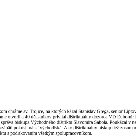
m chráme sv. Trojice, na ktorých kázal Stanislav Grega, senior Lipto
ie otvoril a 40 účastníkov privítal dištriktuálny dozorca VD Ľubomír
 správa biskupa Východného dištriktu Slavomíra Sabola. Poukázal v nej
vzápätí pokúsil nájsť východiská. Ako dištriktuálny biskup tiež zosumar
riktu s poďakovaním všetkým spolupracovníkom.