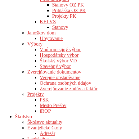
Stanovy OZ PK
Prihláška OZ PK
Projekty PK
KEI VS
Stanovy
Janoškov dom
Ubytovanie
Výbory
Vnútromisijný výbor
Hospodársky výbor
Školský výbor VD
Stavebný výbor
Zverejňovanie dokumentov
Verejné obstarávanie
Ochrana osobných údajov
Zverejňovanie zmlúv a faktúr
Projekty
PSK
Mesto Prešov
iROP
Školstvo
Školstvo aktuality
Evanjelické školy
Adresár
Legislatíva