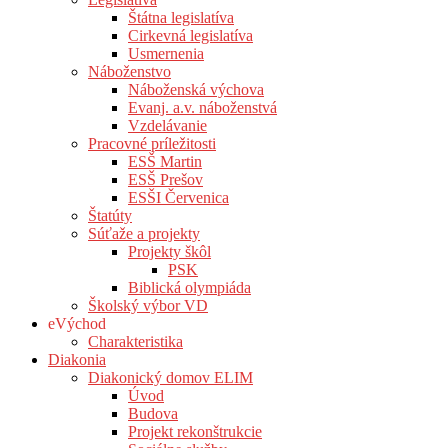
Štátna legislatíva
Cirkevná legislatíva
Usmernenia
Náboženstvo
Náboženská výchova
Evanj. a.v. náboženstvá
Vzdelávanie
Pracovné príležitosti
ESŠ Martin
ESŠ Prešov
ESŠI Červenica
Štatúty
Súťaže a projekty
Projekty škôl
PSK
Biblická olympiáda
Školský výbor VD
eVýchod
Charakteristika
Diakonia
Diakonický domov ELIM
Úvod
Budova
Projekt rekonštrukcie