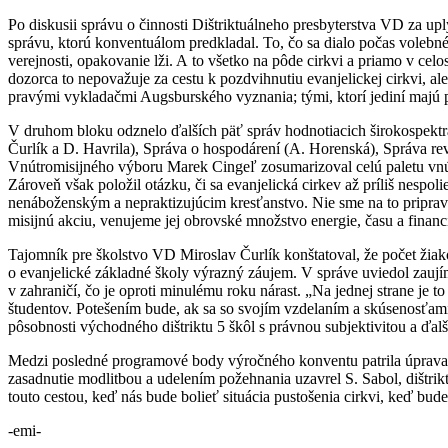
Po diskusii správu o činnosti Dištriktuálneho presbyterstva VD za upl
správu, ktorú konventuálom predkladal. To, čo sa dialo počas volebn
verejnosti, opakovanie lži. A to všetko na pôde cirkvi a priamo v celo
dozorca to nepovažuje za cestu k pozdvihnutiu evanjelickej cirkvi, ale
pravými vykladačmi Augsburského vyznania; tými, ktorí jediní majú pr
V druhom bloku odznelo ďalších päť správ hodnotiacich širokospektr
Čurlík a D. Havrila), Správa o hospodárení (A. Horenská), Správa re
Vnútromisijného výboru Marek Cingeľ zosumarizoval celú paletu vnútro
Zároveň však položil otázku, či sa evanjelická cirkev až príliš nes
nenáboženským a nepraktizujúcim kresťanstvo. Nie sme na to priprav
misijnú akciu, venujeme jej obrovské množstvo energie, času a financ
Tajomník pre školstvo VD Miroslav Čurlík konštatoval, že počet žia
o evanjelické základné školy výrazný záujem. V správe uviedol zaují
v zahraničí, čo je oproti minulému roku nárast. „Na jednej strane je t
študentov. Potešením bude, ak sa so svojím vzdelaním a skúsenosťami 
pôsobnosti východného dištriktu 5 škôl s právnou subjektivitou a ďalš
Medzi posledné programové body výročného konventu patrila úprava r
zasadnutie modlitbou a udelením požehnania uzavrel S. Sabol, dištrik
touto cestou, keď nás bude bolieť situácia pustošenia cirkvi, keď b
-emi-