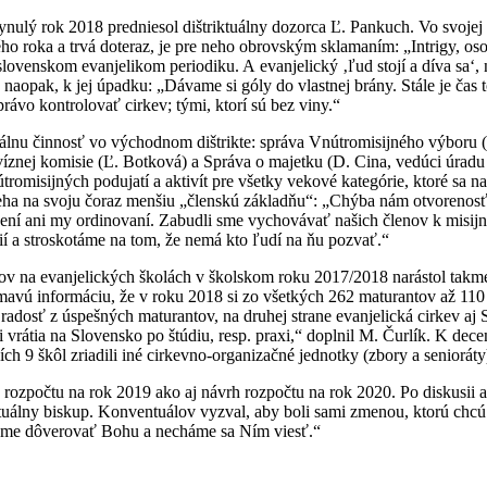
ynulý rok 2018 predniesol dištriktuálny dozorca Ľ. Pankuch. Vo svojej f
ého roka a trvá doteraz, je pre neho obrovským sklamaním: „Intrigy, o
slovenskom evanjelikom periodiku. A evanjelický ‚ľud stojí a díva sa‘, 
 naopak, k jej úpadku: „Dávame si góly do vlastnej brány. Stále je čas t
ávo kontrolovať cirkev; tými, ktorí sú bez viny.“
álnu činnosť vo východnom dištrikte: správa Vnútromisijného výboru (
víznej komisie (Ľ. Botková) a Správa o majetku (D. Cina, vedúci úrad
misijných podujatí a aktivít pre všetky vekové kategórie, ktoré sa na 
polieha na svoju čoraz menšiu „členskú základňu“: „Chýba nám otvoreno
ení ani my ordinovaní. Zabudli sme vychovávať našich členov k misij
ií a stroskotáme na tom, že nemá kto ľudí na ňu pozvať.“
kov na evanjelických školách v školskom roku 2017/2018 narástol takme
mavú informáciu, že v roku 2018 si zo všetkých 262 maturantov až 110
o radosť z úspešných maturantov, na druhej strane evanjelická cirkev aj
vrátia na Slovensko po štúdiu, resp. praxi,“ doplnil M. Čurlík. K dec
ích 9 škôl zriadili iné cirkevno-organizačné jednotky (zbory a seniorát
ozpočtu na rok 2019 ako aj návrh rozpočtu na rok 2020. Po diskusii a
tuálny biskup. Konventuálov vyzval, aby boli sami zmenou, ktorú chcú v
udeme dôverovať Bohu a necháme sa Ním viesť.“