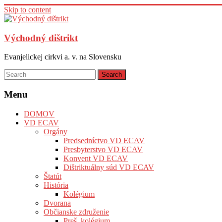
Skip to content
Východný dištrikt
Evanjelickej cirkvi a. v. na Slovensku
Menu
DOMOV
VD ECAV
Orgány
Predsedníctvo VD ECAV
Presbyterstvo VD ECAV
Konvent VD ECAV
Dištriktuálny súd VD ECAV
Štatút
História
Kolégium
Dvorana
Občianske združenie
Preš. kolégium