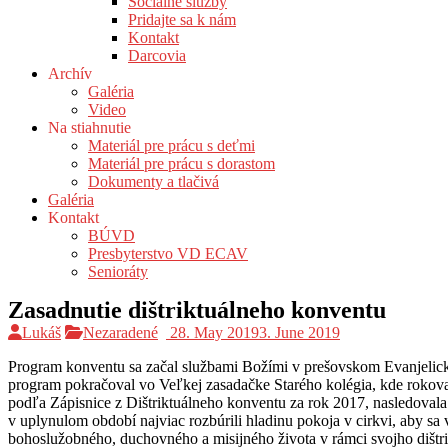
Sociálne služby
Pridajte sa k nám
Kontakt
Darcovia
Archív
Galéria
Video
Na stiahnutie
Materiál pre prácu s deťmi
Materiál pre prácu s dorastom
Dokumenty a tlačivá
Galéria
Kontakt
BÚVD
Presbyterstvo VD ECAV
Senioráty
Zasadnutie dištriktuálneho konventu
Lukáš
Nezaradené
28. May 2019
3. June 2019
Program konventu sa začal službami Božími v prešovskom Evanjelicko
program pokračoval vo Veľkej zasadačke Starého kolégia, kde rokovan
podľa Zápisnice z Dištriktuálneho konventu za rok 2017, nasledovala
v uplynulom období najviac rozbúrili hladinu pokoja v cirkvi, aby sa 
bohoslužobného, duchovného a misijného života v rámci svojho dišt