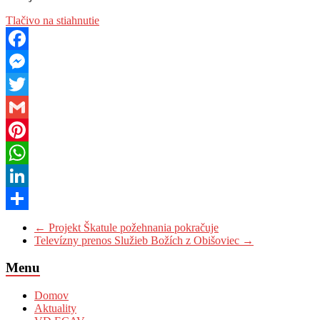
Tlačivo na stiahnutie
Facebook
Messenger
Twitter
Gmail
Pinterest
WhatsApp
LinkedIn
Share
←
Projekt Škatule požehnania pokračuje
Televízny prenos Služieb Božích z Obišoviec
→
Menu
Domov
Aktuality