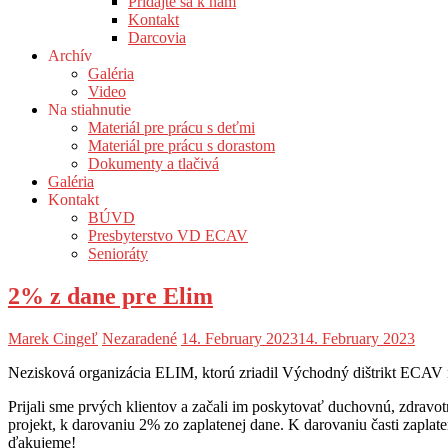
Pridajte sa k nám
Kontakt
Darcovia
Archív
Galéria
Video
Na stiahnutie
Materiál pre prácu s deťmi
Materiál pre prácu s dorastom
Dokumenty a tlačivá
Galéria
Kontakt
BÚVD
Presbyterstvo VD ECAV
Senioráty
2% z dane pre Elim
Marek Cingeľ
Nezaradené
14. February 2023
14. February 2023
Nezisková organizácia ELIM, ktorú zriadil Východný dištrikt EC
Prijali sme prvých klientov a začali im poskytovať duchovnú, zdravotn
projekt, k darovaniu 2% zo zaplatenej dane. K darovaniu časti zapla
ďakujeme!