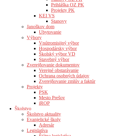
Prihláška OZ PK
Projekty PK
KEI VS
Stanovy
Janoškov dom
Ubytovanie
Výbory
Vnútromisijný výbor
Hospodársky výbor
Školský výbor VD
Stavebný výbor
Zverejňovanie dokumentov
Verejné obstarávanie
Ochrana osobných údajov
Zverejňovanie zmlúv a faktúr
Projekty
PSK
Mesto Prešov
iROP
Školstvo
Školstvo aktuality
Evanjelické školy
Adresár
Legislatíva
Štátna legislatíva