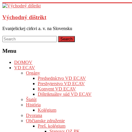
Skip
to
content
Východný dištrikt
Evanjelickej cirkvi a. v. na Slovensku
Menu
DOMOV
VD ECAV
Orgány
Predsedníctvo VD ECAV
Presbyterstvo VD ECAV
Konvent VD ECAV
Dištriktuálny súd VD ECAV
Štatút
História
Kolégium
Dvorana
Občianske združenie
Preš. kolégium
Stanovy OZ PK