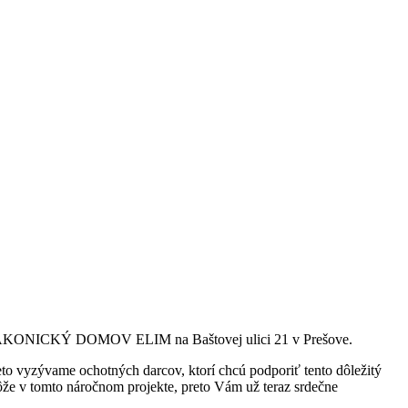
ať DIAKONICKÝ DOMOV ELIM na Baštovej ulici 21 v Prešove.
preto vyzývame ochotných darcov, ktorí chcú podporiť tento dôležitý
ôže v tomto náročnom projekte, preto Vám už teraz srdečne