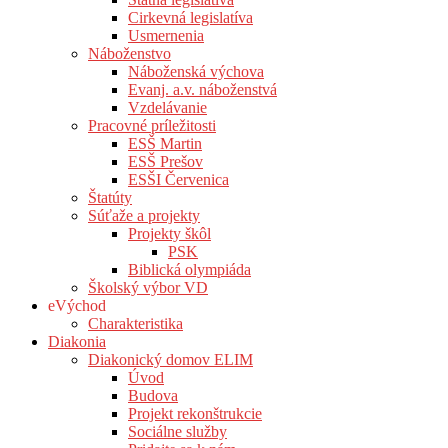
Cirkevná legislatíva
Usmernenia
Náboženstvo
Náboženská výchova
Evanj. a.v. náboženstvá
Vzdelávanie
Pracovné príležitosti
ESŠ Martin
ESŠ Prešov
ESŠI Červenica
Štatúty
Súťaže a projekty
Projekty škôl
PSK
Biblická olympiáda
Školský výbor VD
eVýchod
Charakteristika
Diakonia
Diakonický domov ELIM
Úvod
Budova
Projekt rekonštrukcie
Sociálne služby