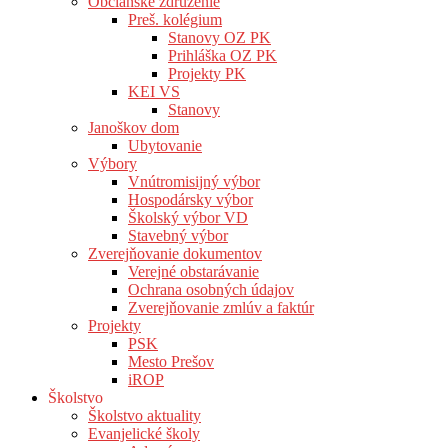
Občianske združenie
Preš. kolégium
Stanovy OZ PK
Prihláška OZ PK
Projekty PK
KEI VS
Stanovy
Janoškov dom
Ubytovanie
Výbory
Vnútromisijný výbor
Hospodársky výbor
Školský výbor VD
Stavebný výbor
Zverejňovanie dokumentov
Verejné obstarávanie
Ochrana osobných údajov
Zverejňovanie zmlúv a faktúr
Projekty
PSK
Mesto Prešov
iROP
Školstvo
Školstvo aktuality
Evanjelické školy