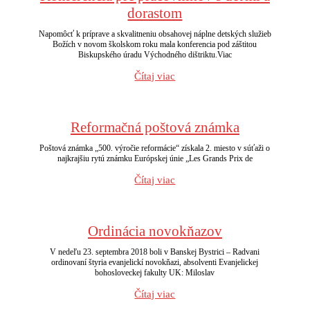
dorastom
Napomôcť k príprave a skvalitneniu obsahovej náplne detských služieb
Božích v novom školskom roku mala konferencia pod záštitou
Biskupského úradu Východného dištriktu.Viac
Čítaj viac
Reformačná poštová známka
Poštová známka „500. výročie reformácie“ získala 2. miesto v súťaži o
najkrajšiu rytú známku Európskej únie „Les Grands Prix de
Čítaj viac
Ordinácia novokňazov
V nedeľu 23. septembra 2018 boli v Banskej Bystrici – Radvani
ordinovaní štyria evanjelickí novokňazi, absolventi Evanjelickej
bohosloveckej fakulty UK: Miloslav
Čítaj viac