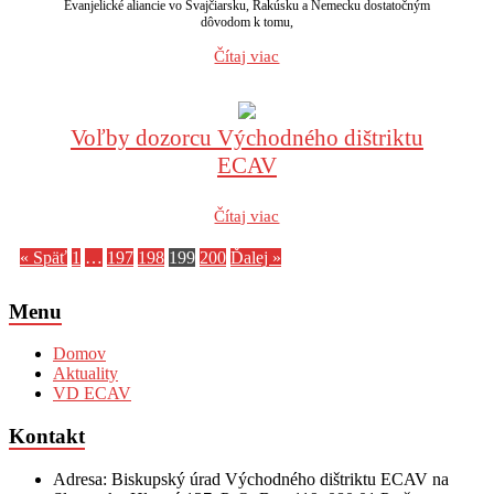
Evanjelické aliancie vo Švajčiarsku, Rakúsku a Nemecku dostatočným
dôvodom k tomu,
Čítaj viac
Voľby dozorcu Východného dištriktu
ECAV
Čítaj viac
« Späť
1
…
197
198
199
200
Ďalej »
Menu
Domov
Aktuality
VD ECAV
Kontakt
Adresa: Biskupský úrad Východného dištriktu ECAV na