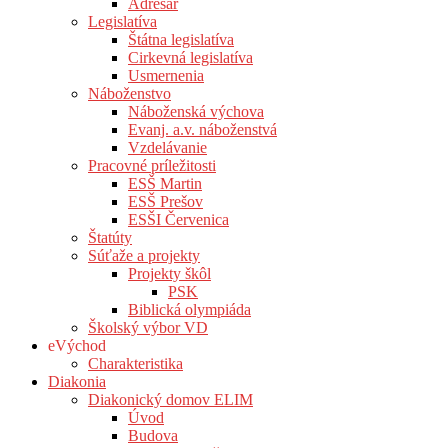
Adresár
Legislatíva
Štátna legislatíva
Cirkevná legislatíva
Usmernenia
Náboženstvo
Náboženská výchova
Evanj. a.v. náboženstvá
Vzdelávanie
Pracovné príležitosti
ESŠ Martin
ESŠ Prešov
ESŠI Červenica
Štatúty
Súťaže a projekty
Projekty škôl
PSK
Biblická olympiáda
Školský výbor VD
eVýchod
Charakteristika
Diakonia
Diakonický domov ELIM
Úvod
Budova