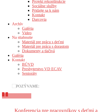
Projekt rekonštrukcie
Sociálne služby
Pridajte sa k nám
Kontakt
Darcovia
Archív
Galéria
Video
Na stiahnutie
Materiál pre prácu s deťmi
Materiál pre prácu s dorastom
Dokumenty a tlačivá
Galéria
Kontakt
BÚVD
Presbyterstvo VD ECAV
Senioráty
POZÝVAME:
Konferencia pre pracovníkov s deťmi a