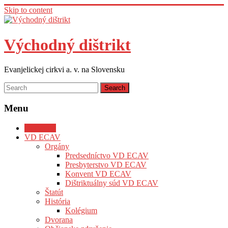
Skip to content
Východný dištrikt
Evanjelickej cirkvi a. v. na Slovensku
Menu
DOMOV
VD ECAV
Orgány
Predsedníctvo VD ECAV
Presbyterstvo VD ECAV
Konvent VD ECAV
Dištriktuálny súd VD ECAV
Štatút
História
Kolégium
Dvorana