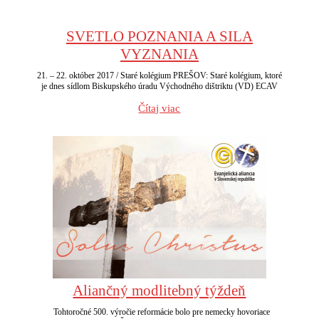
SVETLO POZNANIA A SILA
VYZNANIA
21. – 22. október 2017 / Staré kolégium PREŠOV: Staré kolégium, ktoré
je dnes sídlom Biskupského úradu Východného dištriktu (VD) ECAV
Čítaj viac
Aliančný modlitebný týždeň
Tohtoročné 500. výročie reformácie bolo pre nemecky hovoriace