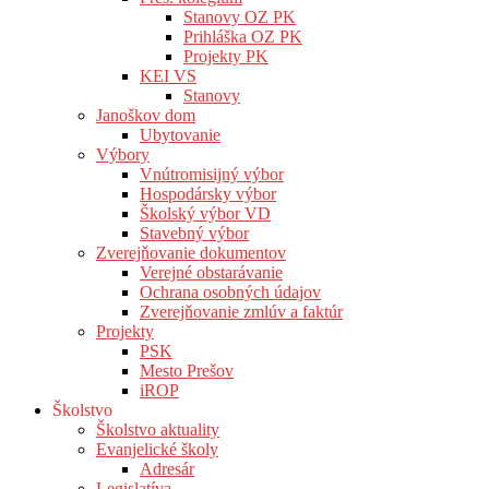
Stanovy OZ PK
Prihláška OZ PK
Projekty PK
KEI VS
Stanovy
Janoškov dom
Ubytovanie
Výbory
Vnútromisijný výbor
Hospodársky výbor
Školský výbor VD
Stavebný výbor
Zverejňovanie dokumentov
Verejné obstarávanie
Ochrana osobných údajov
Zverejňovanie zmlúv a faktúr
Projekty
PSK
Mesto Prešov
iROP
Školstvo
Školstvo aktuality
Evanjelické školy
Adresár
Legislatíva