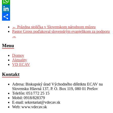
Pinterest
WhatsApp
LinkedIn
Share
←
Prázdna stolička v Slovenskom národnom múzeu
Pastor Gross poďakoval slovenským evanjelikom za podporu
→
Menu
Domov
Aktuality
VD ECAV
Kontakt
Adresa: Biskupský úrad Východného dištriktu ECAV na
Slovensku Hlavná 137, P. O. Box 119, 080 01 Prešov
Telefón: 051/772 25 15
Mobil: 0918/828379
E-mail: sekretariat@vdecav.sk
Web: www.vdecav.sk