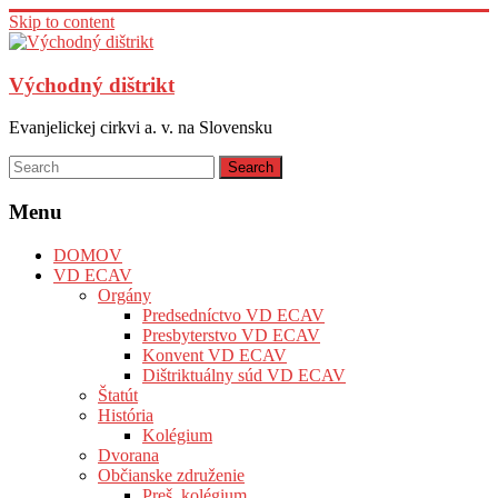
Skip to content
Východný dištrikt
Evanjelickej cirkvi a. v. na Slovensku
Menu
DOMOV
VD ECAV
Orgány
Predsedníctvo VD ECAV
Presbyterstvo VD ECAV
Konvent VD ECAV
Dištriktuálny súd VD ECAV
Štatút
História
Kolégium
Dvorana
Občianske združenie
Preš. kolégium