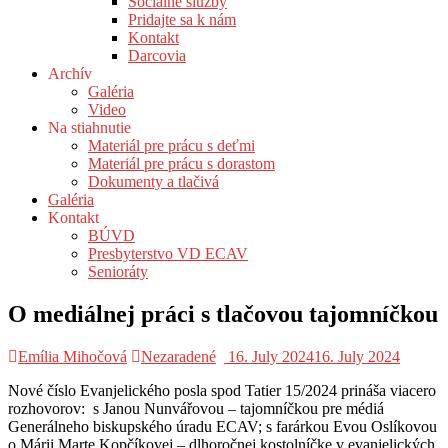
Sociálne služby
Pridajte sa k nám
Kontakt
Darcovia
Archív
Galéria
Video
Na stiahnutie
Materiál pre prácu s deťmi
Materiál pre prácu s dorastom
Dokumenty a tlačivá
Galéria
Kontakt
BÚVD
Presbyterstvo VD ECAV
Senioráty
O mediálnej práci s tlačovou tajomníčkou
Emília Mihočová
Nezaradené
16. July 2024
16. July 2024
Nové číslo Evanjelického posla spod Tatier 15/2024 prináša viacero
rozhovorov: s Janou Nunvářovou – tajomníčkou pre médiá
Generálneho biskupského úradu ECAV; s farárkou Evou Oslíkovou
o Márii Marte Kopčíkovej – dlhoročnej kostolníčke v evanjelických