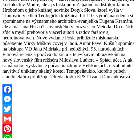
kostoloch v Modre; ale aj s biskupom Západného dištriktu Jánom
Hroboňom o jeho knižnej novinke Dotyk Slova, ktorá vyšla v
Tranosciu v edícii Teologická knižnica. Pri 110. výročí narodenia si
spomíname na významného architekta-evanjelika Eugena Kramára,
ale aj na Jana Husa či slovanského vierozvestcu Metoda. Do našich
sŕdc a myslí prehovoria viacerí autori z radov farárov aj
neordinovaných. Nové vydanie Posla približuje misionárske
pôsobenie Mirky Miškovicovej v Indii. Autor Pavel Kušnír spomína
na biskupa VD Jána Midriaka pri nedožitých 95. narodeninách.
Filmová recenzia pozýva do kín a k televíznym obrazovkám na
nový slovenský film režiséra Miloslava Luthera – Spiaci účet. A ak
sa náhodou vyskytnete počas prázdnin v Helskinkách, nezabudnite
navštíviť unikátny skalný kostol Temppeliaukio, ktorého príbeh
a architektúru približuje šéfredaktorka EPST Ivana Damankošová.
Facebook
Messenger
Twitter
Gmail