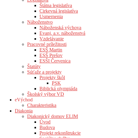
Štátna legislatíva
Cirkevná legislatíva
Usmernenia
Náboženstvo
Náboženská výchova
Evanj. a.v. náboženstvá
Vzdelávanie
Pracovné príležitosti
ESŠ Martin
ESŠ Prešov
ESŠI Červenica
Štatúty
Súťaže a projekty
Projekty škôl
PSK
Biblická olympiáda
Školský výbor VD
eVýchod
Charakteristika
Diakonia
Diakonický domov ELIM
Úvod
Budova
Projekt rekonštrukcie